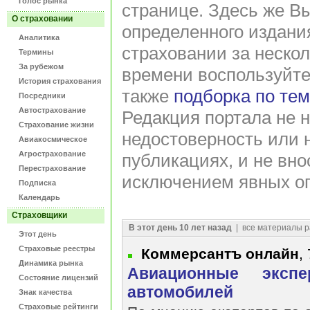
Голос рынка
странице. Здесь же В
О страховании
определенного издани
Аналитика
страховании за нескол
Термины
За рубежом
времени воспользуйт
История страхования
также
подборка по те
Посредники
Автострахование
Редакция портала не н
Страхование жизни
недостоверность или 
Авиакосмическое
Агрострахование
публикациях, и не вно
Перестрахование
исключением явных оп
Подписка
Календарь
Страховщики
В этот день 10 лет назад
| все материалы р
Этот день
Страховые реестры
Коммерсантъ онлайн
,
Динамика рынка
Авиационные экспе
Состояние лицензий
автомобилей
Знак качества
Страховые рейтинги