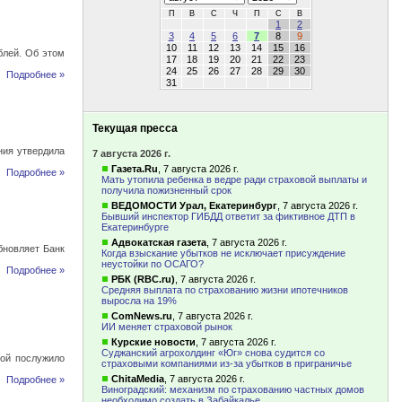
П
В
С
Ч
П
С
В
1
2
3
4
5
6
7
8
9
10
11
12
13
14
15
16
блей. Об этом
17
18
19
20
21
22
23
24
25
26
27
28
29
30
Подробнее »
31
Текущая пресса
ния утвердила
7 августа 2026 г.
Газета.Ru
,
7 августа 2026 г.
Подробнее »
Мать утопила ребенка в ведре ради страховой выплаты и
получила пожизненный срок
ВЕДОМОСТИ Урал, Екатеринбург
,
7 августа 2026 г.
Бывший инспектор ГИБДД ответит за фиктивное ДТП в
Екатеринбурге
Адвокатская газета
,
7 августа 2026 г.
бновляет Банк
Когда взыскание убытков не исключает присуждение
неустойки по ОСАГО?
Подробнее »
РБК (RBC.ru)
,
7 августа 2026 г.
Средняя выплата по страхованию жизни ипотечников
выросла на 19%
ComNews.ru
,
7 августа 2026 г.
ИИ меняет страховой рынок
Курские новости
,
7 августа 2026 г.
Суджанский агрохолдинг «Юг» снова судится со
ной послужило
страховыми компаниями из-за убытков в приграничье
ChitaMedia
,
7 августа 2026 г.
Подробнее »
Виноградский: механизм по страхованию частных домов
необходимо создать в Забайкалье