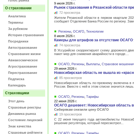
Голос рынка
9 июля 2026 г.
Рынок страхования в Рязанской области пр
О страховании
72 просмотра
Аналитика
Жители Рязанской области в первом квартале 202
сообщает Отделение Банка России по региону. Заме
Термины
За рубежом
Регионы
,
ОСАГО
,
Технологии
История страхования
8 июля 2026 г.
Камеры для штрафов за отсутствие ОСАГО 
Посредники
74 просмотра
Автострахование
В Уссурийске скорректируют схему дорожного дви
Страхование жизни
пакет мер для снижения аварийности в городе....
Авиакосмическое
ОСАГО
,
Регионы
,
Выплаты
,
Страховое мошенни
Агрострахование
29 июня 2026 г.
Новосибирская область не вышла из «крас
Перестрахование
85 просмотров
Подписка
Новосибирская область по-прежнему включена в п
Календарь
России. Вместе с ней в этом списке значится лишь.
Страховщики
ОСАГО
,
Регионы
,
Тарифы
Этот день
22 июня 2026 г.
ОСАГО дешевеет: Новосибирская область в
Страховые реестры
Сибирякам снизили цену ОСАГО
Динамика рынка
19 просмотров
С 22 июня текущего года автомобилисты Новоси
Состояние лицензий
решение регулятора, который пересмотрел...
Знак качества
Страховые рейтинги
ОСАГО
,
Регионы
,
Тарифы