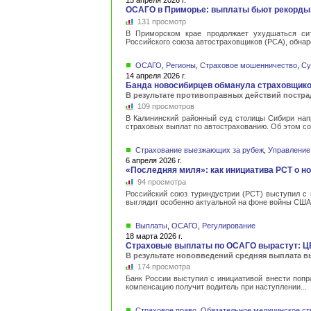
15 апреля 2026 г.
ОСАГО в Приморье: выплаты бьют рекорды,
131 просмотр
В Приморском крае продолжает ухудшаться сит
Российского союза автостраховщиков (РСА), обнар
ОСАГО
,
Регионы
,
Страховое мошенничество
,
Су
14 апреля 2026 г.
Банда новосибирцев обманула страховщик
В результате противоправных действий постра
109 просмотров
В Калининский районный суд столицы Сибири нап
страховых выплат по автострахованию. Об этом со
Страхование выезжающих за рубеж
,
Управление
6 апреля 2026 г.
«Последняя миля»: как инициатива РСТ о н
94 просмотра
Российский союз туриндустрии (РСТ) выступил с 
выглядит особенно актуальной на фоне войны США и
Выплаты
,
ОСАГО
,
Регулирование
18 марта 2026 г.
Страховые выплаты по ОСАГО вырастут: ЦБ
В результате нововведений средняя выплата в
174 просмотра
Банк России выступил с инициативой внести попр
компенсацию получит водитель при наступлении...
Страховое право
,
Обязательное медицинское ст