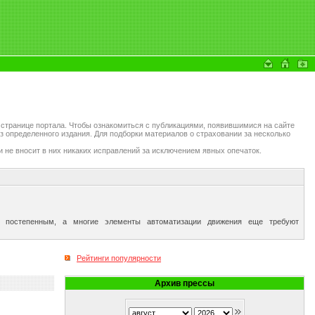
 странице портала. Чтобы ознакомиться с публикациями, появившимися на сайте
з определенного издания. Для подборки материалов о страховании за несколько
и не вносит в них никаких исправлений за исключением явных опечаток.
и постепенным, а многие элементы автоматизации движения еще требуют
Рейтинги популярности
Архив прессы