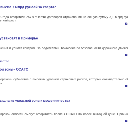
евысил 3 млрд рублей за квартал
6 года оформили 257,9 тысячи договоров страхования на общую сумму 3,1 млрд ру
тный рост...
установят в Приморье
жения и усилят контроль за водителями. Комиссия по безопасности дорожного движе
чество
ной зоны» ОСАГО
еречень субъектов с высоким уровнем страховых рисков, который ежеквартально о
..
ышла из «красной зоны» мошенничества
бирской области смогут оформлять полисы ОСАГО по более выгодной цене. Причи