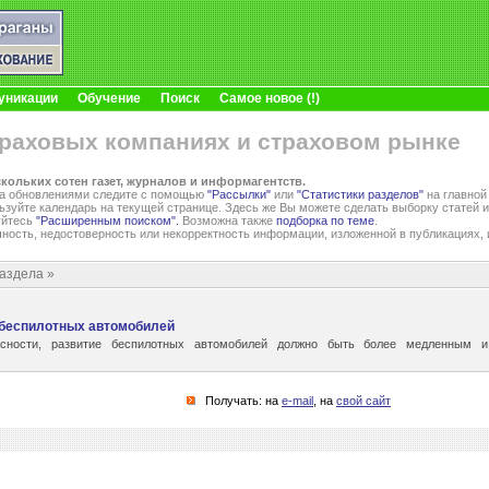
уникации
Обучение
Поиск
Самое новое (!)
траховых компаниях и страховом рынке
скольких сотен газет, журналов и информагентств.
 За обновлениями следите с помощью
"Рассылки"
или
"Статистики разделов"
на главной
ьзуйте календарь на текущей странице. Здесь же Вы можете сделать выборку статей и
уйтесь
"Расширенным поиском".
Возможна также
подборка по теме
.
чность, недостоверность или некорректность информации, изложенной в публикациях, 
аздела »
 беспилотных автомобилей
сности, развитие беспилотных автомобилей должно быть более медленным 
Получать: на
e-mail
, на
свой сайт