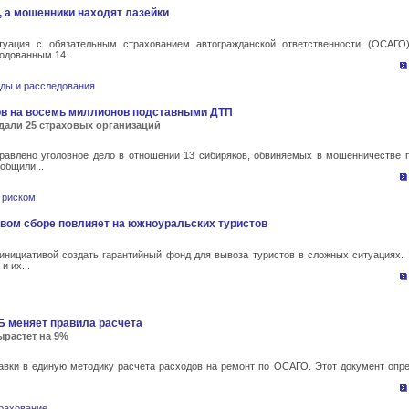
 а мошенники находят лазейки
уация с обязательным страхованием автогражданской ответственности (ОСАГО
одованным 14...
ды и расследования
ов на восемь миллионов подставными ДТП
дали 25 страховых организаций
равлено уголовное дело в отношении 13 сибиряков, обвиняемых в мошенничестве 
общили...
 риском
овом сборе повлияет на южноуральских туристов
инициативой создать гарантийный фонд для вывоза туристов в сложных ситуациях.
 их...
 меняет правила расчета
ырастет на 9%
авки в единую методику расчета расходов на ремонт по ОСАГО. Этот документ опре
рахование