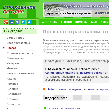
Этот день
Портал – Помощь
МИГ – Комм
Пресса о страховании, с
Обсуждения
Самое новое
Все самое главное, что отразилось в зеркале не
Идет обсуждение
Раздел пополняется в течение всего рабочего дня.
«Страхование сегодня» в определенный день, испол
Пресса
дней или за любой другой период времени воспольз
Редакция портала не несет ответственности за нето
Страховые новости
Прямая речь
В этот день 10 лет назад
| все материалы р
Интервью
Мнения
Коммерсантъ онлайн
, 7 августа 2016 г.
Авиационные эксперты предостерегают от
В гостях у компании
По мнению экспертов по авиационной безопа
Анализ
усовершенствования. Внедрение [...]
Прогноз
Реплики
Найти
:
главное
, по
изданию
, по
теме
, за
период
Репортажи
ФедералПресс
Рубрики
Эксперты
Регионы
,
Динамика рынка