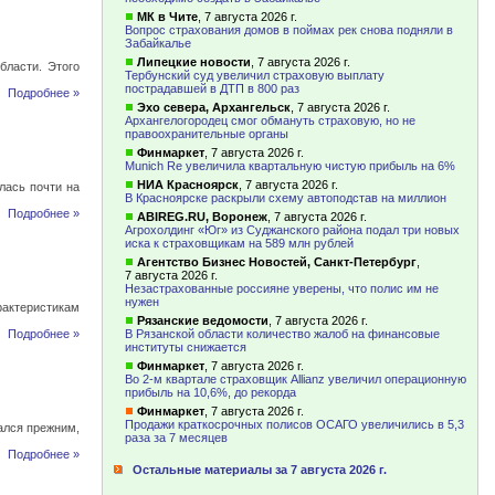
МК в Чите
,
7 августа 2026 г.
Вопрос страхования домов в поймах рек снова подняли в
Забайкалье
Липецкие новости
,
7 августа 2026 г.
бласти. Этого
Тербунский суд увеличил страховую выплату
пострадавшей в ДТП в 800 раз
Подробнее »
Эхо севера, Архангельск
,
7 августа 2026 г.
Архангелогородец смог обмануть страховую, но не
правоохранительные органы
Финмаркет
,
7 августа 2026 г.
Munich Re увеличила квартальную чистую прибыль на 6%
НИА Красноярск
,
7 августа 2026 г.
лась почти на
В Красноярске раскрыли схему автоподстав на миллион
Подробнее »
ABIREG.RU, Воронеж
,
7 августа 2026 г.
Агрохолдинг «Юг» из Суджанского района подал три новых
иска к страховщикам на 589 млн рублей
Агентство Бизнес Новостей, Санкт-Петербург
,
7 августа 2026 г.
Незастрахованные россияне уверены, что полис им не
нужен
актеристикам
Рязанские ведомости
,
7 августа 2026 г.
Подробнее »
В Рязанской области количество жалоб на финансовые
институты снижается
Финмаркет
,
7 августа 2026 г.
Во 2-м квартале страховщик Allianz увеличил операционную
прибыль на 10,6%, до рекорда
Финмаркет
,
7 августа 2026 г.
Продажи краткосрочных полисов ОСАГО увеличились в 5,3
ался прежним,
раза за 7 месяцев
Подробнее »
Остальные материалы за 7 августа 2026 г.