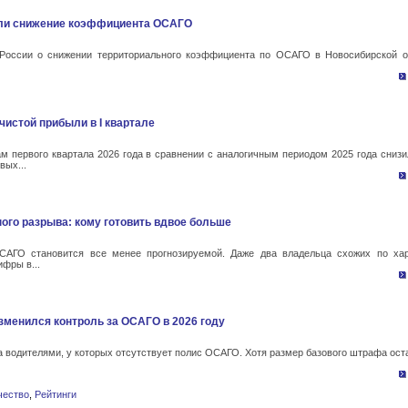
али снижение коэффициента ОСАГО
 России о снижении территориального коэффициента по ОСАГО в Новосибирской о
чистой прибыли в I квартале
м первого квартала 2026 года в сравнении с аналогичным периодом 2025 года снизи
вых...
ого разрыва: кому готовить вдвое больше
САГО становится все менее прогнозируемой. Даже два владельца схожих по хар
фры в...
изменился контроль за ОСАГО в 2026 году
за водителями, у которых отсутствует полис ОСАГО. Хотя размер базового штрафа ост
чество
,
Рейтинги