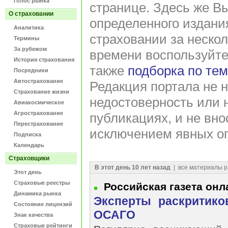
Голос рынка
странице. Здесь же В
О страховании
определенного издани
Аналитика
страховании за нескол
Термины
За рубежом
времени воспользуйт
История страхования
также
подборка по те
Посредники
Автострахование
Редакция портала не н
Страхование жизни
недостоверность или 
Авиакосмическое
Агрострахование
публикациях, и не вно
Перестрахование
исключением явных оп
Подписка
Календарь
Страховщики
В этот день 10 лет назад
| все материалы р
Этот день
Страховые реестры
Российская газета онл
Динамика рынка
Эксперты раскритико
Состояние лицензий
ОСАГО
Знак качества
Страховые рейтинги