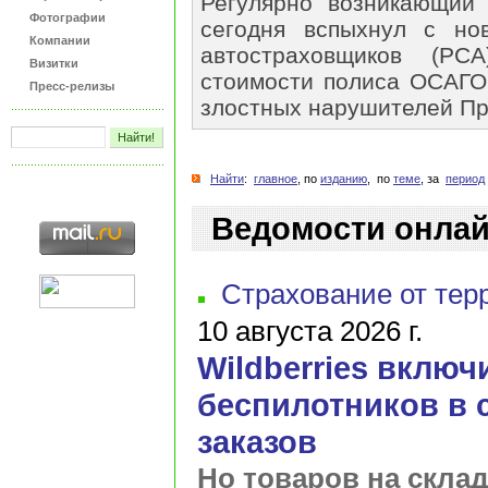
Регулярно возникающий
Фотографии
сегодня вспыхнул с но
Компании
автостраховщиков (Р
Визитки
стоимости полиса ОСАГО,
Пресс-релизы
злостных нарушителей Пр
Найти
:
главное
, по
изданию
, по
теме
, за
период
Ведомости онла
Страхование от тер
10 августа 2026 г.
Wildberries включ
беспилотников в 
заказов
Но товаров на склад