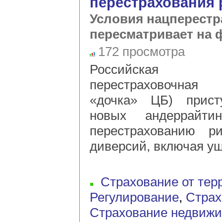
перестрахования
Условия нацперест
пересматривает на 
172 просмотра
Российская 
перестраховочная
«дочка» ЦБ) прист
новых андеррайти
перестрахованию р
диверсий, включая ущ
Страхование от тер
Регулирование
,
Страх
Страхование недвиж