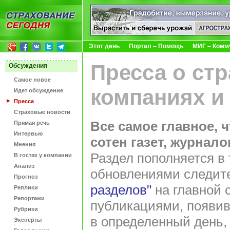
Этот день
Портал – Помощь
МИГ – Комм
Пресса о ст
Обсуждения
Самое новое
компаниях и
Идет обсуждение
Пресса
Страховые новости
Все самое главное, 
Прямая речь
Интервью
сотен газет, журнал
Мнения
Раздел пополняется в 
В гостях у компании
Анализ
обновлениями следит
Прогноз
разделов"
на главной 
Реплики
Репортажи
публикациями, появив
Рубрики
в определенный день,
Эксперты