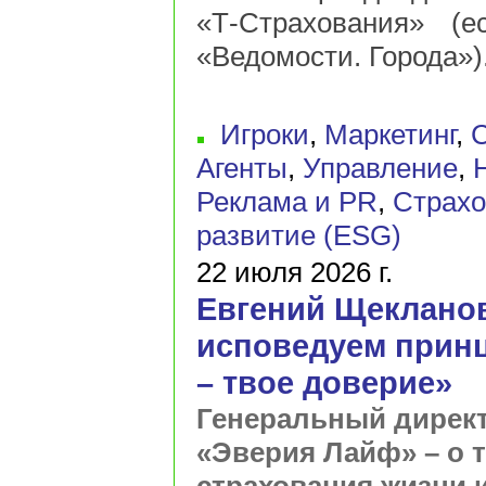
«Т-Страхования» (е
«Ведомости. Города»)
Игроки
,
Маркетинг
,
С
Агенты
,
Управление
,
Реклама и PR
,
Страхо
развитие (ESG)
22 июля 2026 г.
Евгений Щеклано
исповедуем принц
– твое доверие»
Генеральный дирек
«Эверия Лайф» – о