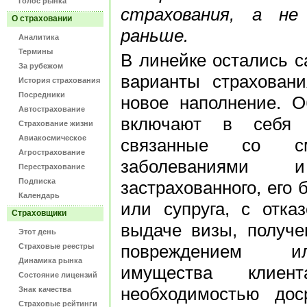
Голос рынка
страхования, а не
О страховании
раньше.
Аналитика
Термины
В линейке остались 
За рубежом
варианты страховани
История страхования
Посредники
новое наполнение. 
Автострахование
включают в себя с
Страхование жизни
Авиакосмическое
связанные со см
Агрострахование
заболеваниями и
Перестрахование
Подписка
застрахованного, его 
Календарь
или супруга, с отка
Страховщики
выдаче визы, получе
Этот день
повреждением и
Страховые реестры
Динамика рынка
имущества клие
Состояние лицензий
необходимостью дос
Знак качества
Страховые рейтинги