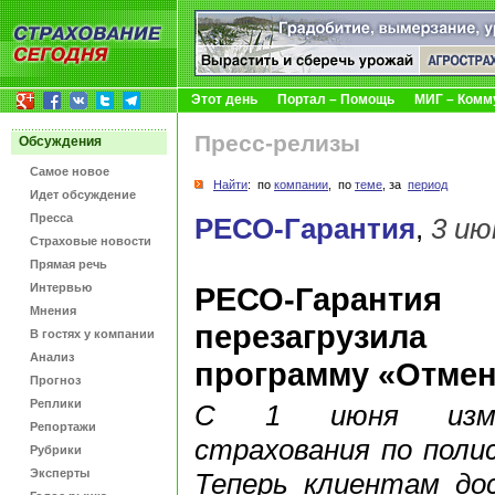
Этот день
Портал – Помощь
МИГ – Комм
Пресс-релизы
Обсуждения
Самое новое
Найти
: по
компании
, по
теме
, за
период
Идет обсуждение
Пресса
РЕСО-Гарантия
,
3 ию
Страховые новости
Прямая речь
Интервью
РЕСО-Гарантия
Мнения
перезагрузила
В гостях у компании
Анализ
программу «Отмен
Прогноз
Реплики
С 1 июня измен
Репортажи
страхования по поли
Рубрики
Эксперты
Теперь клиентам до