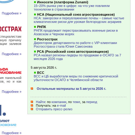
Инносети (платформа Zunami)
15–20% рынка уже в цифре: на что уже повлияли
технологии в страховании
Подробнее »
НСА (Национальный союз агростраховщиков)
НСА: заморозки и переувлажнение почвы – самые частые
климатические риски для урожая белгородских аграриев
РНПК
РНПК продолжает перестраховывать военные риски в
Азовском и Черном морях
специалистам
Росгосстрах
нную причину
Директором департамента по работе с VIP-клиентами
ации заливов
Росгосстраха стала Юлия Самсонова
РСА (Российский союз автостраховщиков)
Подробнее »
РСА назвал регионы-лидеры по продажам е-ОСАГО за 7
месяцев 2026 года
5 августа 2026 г.
ВСС
ВСС и ЦБ выработали меры по снижению критической
ия панельной
убыточности ОСАГО в Челябинской области
ов, но и как
Остальные материалы за 5 августа 2026 г.
Подробнее »
Найти
: по
компании
, по
теме
, за
период
Получать: на
e-mail
Отправить пресс-релиз
Подробнее »