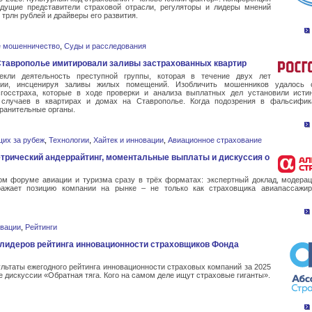
дущие представители страховой отрасли, регуляторы и лидеры мнений
 трлн рублей и драйверы его развития.
е мошенничество
,
Суды и расследования
Ставрополье имитировали заливы застрахованных квартир
кли деятельность преступной группы, которая в течение двух лет
нии, инсценируя заливы жилых помещений. Изобличить мошенников удалось 
госстраха, которые в ходе проверки и анализа выплатных дел установили исти
 случаев в квартирах и домах на Ставрополье. Когда подозрения в фальсифик
хранительные органы.
их за рубеж
,
Технологии
,
Хайтек и инновации
,
Авиационное страхование
трический андеррайтинг, моментальные выплаты и дискуссия о
м форуме авиации и туризма сразу в трёх форматах: экспертный доклад, модерац
ажает позицию компании на рынке – не только как страховщика авиапассажир
овации
,
Рейтинги
 лидеров рейтинга инновационности страховщиков Фонда
льтаты ежегодного рейтинга инновационности страховых компаний за 2025
оде дискуссии «Обратная тяга. Кого на самом деле ищут страховые гиганты».