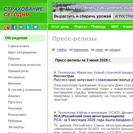
Этот день
Портал – Помощь
МИГ – Комм
Пресс-релизы
Обсуждения
Самое новое
Найти
: по
компании
, по
теме
, за
период
Идет обсуждение
Пресса
Пресс-релизы за 3 июня 2026 г.
Страховые новости
Прямая речь
Технологии
,
Маркетинг
,
Новый страховой продук
Росгосстрах
Интервью
Росгосстрах запускает страхование жилья 
Мнения
Пользователям приложения «Госуслуги Дом» стал 
Росгосстрах. Это цифровой полис с помесячной
В гостях у компании
внутреннюю отделку, инженерные системы и граж
Анализ
привязаны к личному кабинету на Госуслугах, о
простым.
Прогноз
Реплики
Технологии
,
Хайтек и инновации
,
ОСАГО
,
Динами
Репортажи
РСА (Российский союз автостраховщиков)
РСА: за 5 месяцев 2026 года было продано 
Рубрики
По данным Российского Союза Автостраховщико
Эксперты
электронных полисов ОСАГО, что на 68,6% больше, 
млн полисов). Доля проданных е-ОСАГО соста