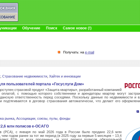
уникации
Обучение
Поиск
Самое новое (!)
Получать: на
e-mail
т
,
Страхование недвижимости
,
Хайтек и инновации
для пользователей портала «Госуслуги Дом»
доступен страховой продукт «Защита квартиры», разработанный компанией
 оплатой, с помощью которого собственники и арендаторы квартир могут застрах
данскую ответственность перед соседями. Поскольку данные по недвижимости и 
ни подтягиваются в договор страхования автоматически, что делает его оформле
ка рынка
,
Ассоциации, союзы, пулы, фонды
22,6 млн полисов е-ОСАГО
в (РСА), с января по май 2026 года в России было продано 22,6 млн
чем годом ранее за тот же период (в 2025 году за первые 5 месяцев – 13,4
вляет 81% от всех проданных за этот период полисов обязательной