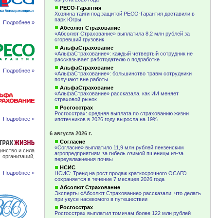
РЕСО-Гарантия
Хозяина тайги под защитой РЕСО-Гарантия доставили в
парк Югры
Подробнее »
Абсолют Страхование
«Абсолют Страхование» выплатила 8,2 млн рублей за
сгоревший грузовик
АльфаСтрахование
«АльфаСтрахование»: каждый четвертый сотрудник не
рассказывает работодателю о подработке
АльфаСтрахование
Подробнее »
«АльфаСтрахование»: большинство травм сотрудники
получают вне работы
АльфаСтрахование
«АльфаСтрахование» рассказала, как ИИ меняет
страховой рынок
Росгосстрах
Росгосстрах: средняя выплата по страхованию жизни
Подробнее »
ипотечников в 2026 году выросла на 19%
6 августа 2026 г.
Согласие
«Согласие» выплатило 11,9 млн рублей пензенским
инство и сила
агропредприятиям за гибель озимой пшеницы из-за
 организаций,
переувлажнения почвы
НСИС
Подробнее »
НСИС: Тренд на рост продаж краткосрочного ОСАГО
сохраняется в течение 7 месяцев 2026 года
Абсолют Страхование
Эксперты «Абсолют Страхование» рассказали, что делать
при укусе насекомого в путешествии
Росгосстрах
Росгосстрах выплатил томичам более 122 млн рублей