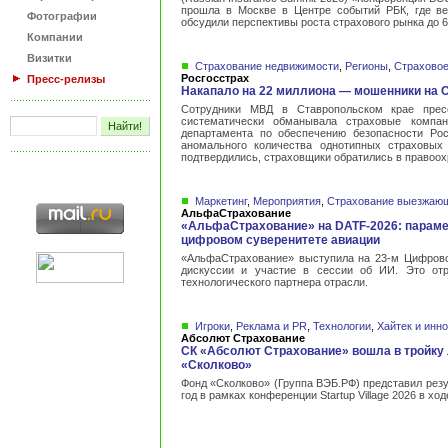
прошла в Москве в Центре событий РБК, где ве
Фотографии
обсудили перспективы роста страхового рынка до 6
Компании
Визитки
Страхование недвижимости
,
Регионы
,
Страхово
Росгосстрах
Пресс-релизы
Накапало на 22 миллиона — мошенники на 
Сотрудники МВД в Ставропольском крае пресе
систематически обманывала страховые компа
департамента по обеспечению безопасности Рос
аномального количества однотипных страховых
подтвердились, страховщики обратились в правоо
Маркетинг
,
Мероприятия
,
Страхование выезжающ
АльфаСтрахование
«АльфаСтрахование» на DATF-2026: параме
цифровом суверенитете авиации
«АльфаСтрахование» выступила на 23-м Цифрово
дискуссии и участие в сессии об ИИ. Это отр
технологического партнера отрасли.
Игроки
,
Реклама и PR
,
Технологии
,
Хайтек и инн
Абсолют Страхование
СК «Абсолют Страхование» вошла в тройку
«Сколково»
Фонд «Сколково» (Группа ВЭБ.РФ) представил резу
год в рамках конференции Startup Village 2026 в х