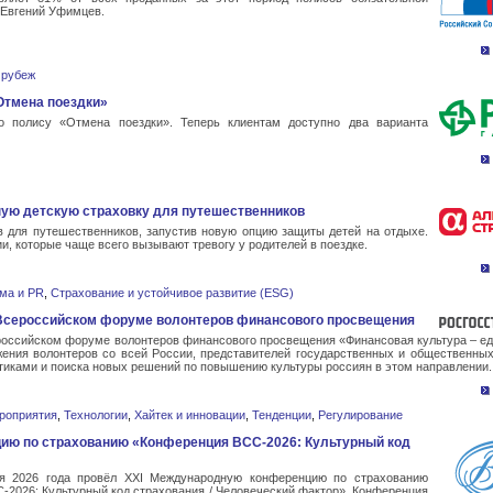
 Евгений Уфимцев.
 рубеж
Отмена поездки»
 полису «Отмена поездки». Теперь клиентам доступно два варианта
ую детскую страховку для путешественников
 для путешественников, запустив новую опцию защиты детей на отдыхе.
и, которые чаще всего вызывают тревогу у родителей в поездке.
ма и PR
,
Страхование и устойчивое развитие (ESG)
I Всероссийском форуме волонтеров финансового просвещения
ероссийском форуме волонтеров финансового просвещения «Финансовая культура – ед
ения волонтеров со всей России, представителей государственных и общественных
тиками и поиска новых решений по повышению культуры россиян в этом направлении.
роприятия
,
Технологии
,
Хайтек и инновации
,
Тенденции
,
Регулирование
ию по страхованию «Конференция ВСС-2026: Культурный код
я 2026 года провёл XXI Международную конференцию по страхованию
С-2026: Культурный код страхования / Человеческий фактор». Конференция