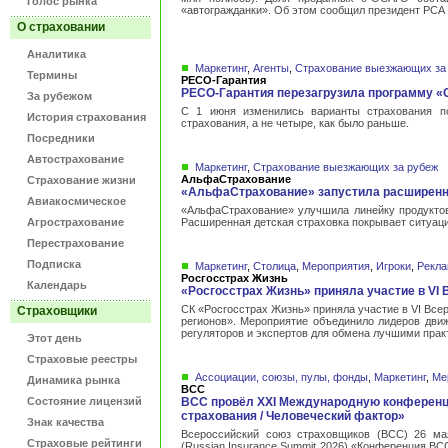
Голос рынка
«автогражданки». Об этом сообщил президент РСА
О страховании
Аналитика
Маркетинг
,
Агенты
,
Страхование выезжающих за
Термины
РЕСО-Гарантия
РЕСО-Гарантия перезагрузила программу «
За рубежом
С 1 июня изменились варианты страхования по
История страхования
страхования, а не четыре, как было раньше.
Посредники
Автострахование
Маркетинг
,
Страхование выезжающих за рубеж
АльфаСтрахование
Страхование жизни
«АльфаСтрахование» запустила расширенн
Авиакосмическое
«АльфаСтрахование» улучшила линейку продуктов
Агрострахование
Расширенная детская страховка покрывает ситуаци
Перестрахование
Подписка
Маркетинг
,
Столица
,
Мероприятия
,
Игроки
,
Рекла
Росгосстрах Жизнь
Календарь
«Росгосстрах Жизнь» приняла участие в V
СК «Росгосстрах Жизнь» приняла участие в VI Вс
Страховщики
регионов». Мероприятие объединило лидеров движ
регуляторов и экспертов для обмена лучшими прак
Этот день
Страховые реестры
Ассоциации, союзы, пулы, фонды
,
Маркетинг
,
Ме
Динамика рынка
ВСС
Состояние лицензий
ВСС провёл XXI Международную конференц
страхования / Человеческий фактор»
Знак качества
Всероссийский союз страховщиков (ВСС) 26 ма
Страховые рейтинги
(Russian Insurance Summit 2026) «Конференция ВС