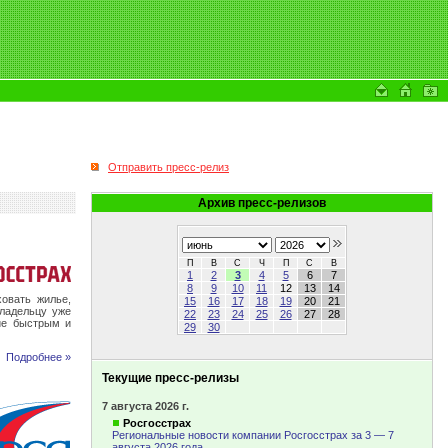
Отправить пресс-релиз
Архив пресс-релизов
П
В
С
Ч
П
С
В
1
2
3
4
5
6
7
8
9
10
11
12
13
14
овать жилье,
15
16
17
18
19
20
21
владельцу уже
22
23
24
25
26
27
28
ние быстрым и
29
30
Подробнее »
Текущие пресс-релизы
7 августа 2026 г.
Росгосстрах
Региональные новости компании Росгосстрах за 3 — 7
августа 2026 года