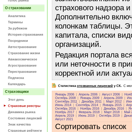
Голос рынка
страхового надзора и
О страховании
Дополнительно включ
Аналитика
Термины
колонкам таблицы. Э
За рубежом
капитала, списки ви
История страхования
Посредники
организаций.
Автострахование
Редакция портала вс
Страхование жизни
Авиакосмическое
или неточности в пр
Агрострахование
корректной или акту
Перестрахование
Подписка
Календарь
Статистика
отозванных лицензий
у СК.
C июл
Страховщики
Январь 2006
|
Апрель 2006
|
Август 2006
|
Нояб
Октябрь 2008
|
Январь 2009
|
Апрель 2009
|
Ию
Этот день
Сентябрь 2011
|
Декабрь 2011
|
Март 2012
|
Июн
Июнь 2014
|
Сентябрь 2014
|
Январь 2015
|
Апр
Страховые реестры
Октябрь 2016
|
Ноябрь 2016
|
Декабрь 2016
|
Ян
Динамика рынка
Ноябрь 2017
|
Февраль 2018
|
Март 2018
|
Май 
Апрель 2019
|
Июнь 2019
|
Октябрь 2019
|
Дека
Состояние лицензий
Август 2021
Сортировать список
Знак качества
Страховые рейтинги