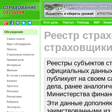
Этот день
Портал – Помощь
МИГ – Комм
Реестр стра
Обсуждения
Самое новое
страховщики
Идет обсуждение
Пресса
Страховые новости
Прямая речь
Реестры субъектов с
Интервью
официальных данных 
Мнения
В гостях у компании
публикует на своем с
Анализ
дела, ранее аналоги
Прогноз
Реплики
Министерства финан
Репортажи
Эти данные дополняю
Рубрики
Эксперты
заимствованными из