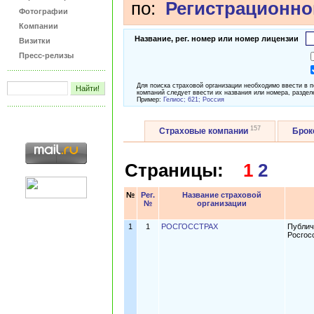
по:
Регистрационно
Фотографии
Компании
Название, рег. номер или номер лицензии
Визитки
Пресс-релизы
Для поиска страховой организации необходимо ввести в 
компаний следует ввести их названия или номера, раздел
Пример:
Гелиос; 621; Россия
157
Страховые компании
Бро
Страницы:
1
2
№
Рег.
Название страховой
№
организации
1
1
РОСГОССТРАХ
Публич
Росгос