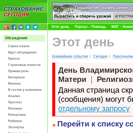
Этот день
Портал – Помощь
МИГ – Комм
Этот день
Обсуждения
Самое новое
Идет обсуждение
Ближайшие события
|
Сегодня
|
Персоналии
Пресса
Страховые новости
День Владимирско
Прямая речь
Матери
|
Религиоз
Интервью
Мнения
Данная страница ск
В гостях у компании
Анализ
(сообщения) могут 
Прогноз
отдельному запросу
Реплики
Репортажи
Рубрики
Перейти к списку с
Эксперты