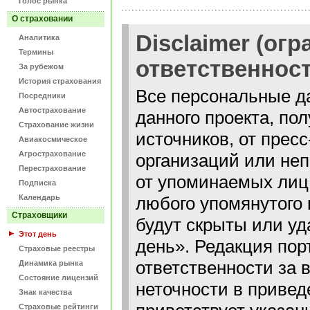
Голос рынка
О страховании
Disclaimer (ог
Аналитика
Термины
ответственност
За рубежом
История страхования
Все персональные д
Посредники
Автострахование
данного проекта, по
Страхование жизни
источников, от прес
Авиакосмическое
Агрострахование
организаций или неп
Перестрахование
от упоминаемых лиц
Подписка
Календарь
любого упомянутого 
Страховщики
будут скрыты или уд
Этот день
день». Редакция пор
Страховые реестры
ответственности за
Динамика рынка
Состояние лицензий
неточности в привед
Знак качества
Страховые рейтинги