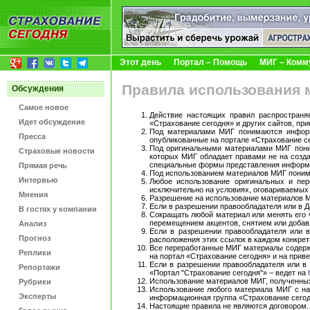
Этот день
Портал – Помощь
МИГ – Комм
Правила использования 
Обсуждения
Самое новое
Действие настоящих правил распространя
Идет обсуждение
«Страхование сегодня» и других сайтов, п
Под материалами МИГ понимаются информа
Пресса
опубликованные на портале «Страхование с
Под оригинальными материалами МИГ пони
Страховые новости
которых МИГ обладает правами не на созда
специальные формы представления информац
Прямая речь
Под использованием материалов МИГ понимае
Интервью
Любое использование оригинальных и пер
исключительно на условиях, оговариваемых
Мнения
Разрешение на использование материалов М
Если в разрешении правообладателя или в До
В гостях у компании
Сокращать любой материал или менять его 
перемещением акцентов, снятием или добавл
Анализ
Если в разрешении правообладателя или в
Прогноз
расположения этих ссылок в каждом конкре
Все переработанные МИГ материалы содержат
Реплики
на портал «Страхование сегодня» и на прив
Если в разрешении правообладателя или в
Репортажи
«Портал "Страхование сегодня"» – ведет на
Использование материалов МИГ, полученных 
Рубрики
Использование любого материала МИГ с на
Эксперты
информационная группа «Страхование сегодн
Настоящие правила не являются договором.