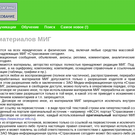
уникации
Обучение
Поиск
Самое новое (!)
материалов МИГ
ется на всех юридических и физических лиц, включая любые средства массовой и
ринадлежащих МИГ «Страхование сегодня».
ционные сообщения, объявления, анонсы. реплики, комментарии, аналитические 
егодня».
маются материалы, авторство которых полностью принадлежит редакции МИГ. Под 
ние, а на оцифровку, компоновку, компиляцию, оснащение справочным и ссылочным 
ии (таблицы, графики и пр.).
тся любое их воспроизведение (полное или частичное), распространение, переработ
еработанных материалов МИГ допускается только с разрешения издателя и пра
 в этом разрешении либо в заключенном с ЗАО Медиа-информационная группа «Страх
ИГ, размещенных в свободном доступе, можно получить в оперативном порядке, отп
говоре не указано иное, то при использовании материалов МИГ переработка их оригин
части местами разрешается только в той мере, в какой это не приводит к искажени
ением комментариев и т.п. запрещается.
 Договоре не оговорено иное, из материалов МИГ запрещается исключать внутре
тном материале.
 ссылку на первоисточник – в виде простой текстовой строки или гипертекстовой с
еденный на портале оригинальный источник – например: «ФССН, портал "Страхование с
 Договоре не оговорено иное, каждый использованный
оригинальный
материал МИГ 
https://www.insur-info.ru
).
из вторичных источников, возможно только со ссылкой на первоисточник и исключит
рушением какого-либо пункта настоящих правил означает, что материал используе
я» и может повлечь за собой ответственность в соответствии с административным, 
 ЗАО Медиа-информационная группа «Страхование сегодня» может без какого-либо ув