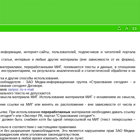
нформации, интернет-сайты, пользователей, подписчиков и читателей портала
статьи, интервью и любые другие материалы (вне зависимости от их формы),
материалами, переработанными МИГ, понимаются тексты и данные, в отношении
инструментарием, на результаты аналитической и статистической обработки и на
ка и другие способы использования.
вообладателя - ЗАО Медиа-информационная группа «Страхование сегодня» - и
ование сегодня» Договоре.
равив
запрос по e-mail
.
ального текста не допускается.
ю смысла материала МИГ. Использование материалов МИГ с искажением их смысла,
нние ссылки на МИГ или менять их расположение - вне зависимости от числа и
сылки. При использовании
переработанных
материалов необходимо давать ссылку
егодня"» или «Эксперт РА, портал "Страхование сегодня"».
должен быть снабжен хотя бы одной гиперссылкой на МИГ (текст гиперссылки –
ельно в соответствии с настоящими правилами.
тся без разрешения правообладателя. Это является нарушением прав ЗАО Медиа-
гражданским и/или уголовным законодательством.
едомления в любое время изменить любой их пункт.