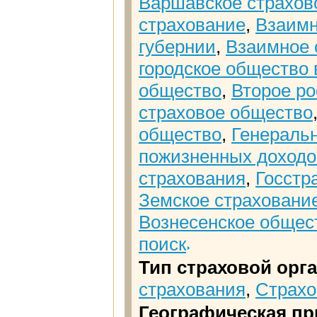
Варшавское страхово
страхование
,
Взаимн
губернии
,
Взаимное 
городское общество 
общество
,
Второе р
страховое общество
общество
,
Генеральн
пожизненных доход
страхования
,
Госстр
Земское страховани
Вознесенское общес
поиск
Тип страховой орг
страхования
,
Страхо
Географическая пр