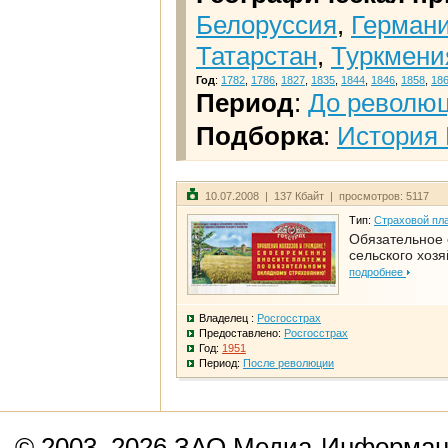
Белоруссия
,
Герман
Татарстан
,
Туркмени
Год
:
1782
,
1786
,
1827
,
1835
,
1844
,
1846
,
1858
,
18
Период
:
До револю
Подборка
:
История 
10.07.2008 | 137 Кбайт | просмотров: 5117
Тип:
Страховой пл
Обязательное 
сельского хозя
подробнее
Владелец :
Росгосстрах
Предоставлено:
Росгосстрах
Год:
1951
Период:
После революции
© 2003–2026 ЗАО Медиа-Информаци