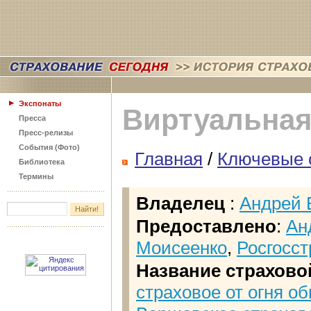
Экспонаты
Виртуальная
Пресса
Пресс-релизы
События (Фото)
Главная
/
Ключевые 
Библиотека
Термины
Владелец
:
Андрей 
Предоставлено
:
Ан
Моисеенко
,
Росгосст
Название страхово
страховое от огня о