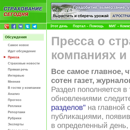
Этот день
Портал – Помощь
МИГ – Комм
Пресса о ст
Обсуждения
Самое новое
компаниях и
Идет обсуждение
Пресса
Страховые новости
Все самое главное, 
Прямая речь
Интервью
сотен газет, журнал
Мнения
Раздел пополняется в 
В гостях у компании
Анализ
обновлениями следит
Прогноз
разделов"
на главной 
Реплики
Репортажи
публикациями, появив
Рубрики
в определенный день,
Эксперты