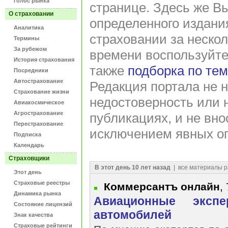
Голос рынка
странице. Здесь же В
О страховании
определенного издани
Аналитика
страховании за нескол
Термины
За рубежом
времени воспользуйт
История страхования
также
подборка по те
Посредники
Автострахование
Редакция портала не н
Страхование жизни
недостоверность или 
Авиакосмическое
Агрострахование
публикациях, и не вно
Перестрахование
исключением явных оп
Подписка
Календарь
Страховщики
В этот день 10 лет назад
| все материалы р
Этот день
Страховые реестры
Коммерсантъ онлайн
,
Динамика рынка
Авиационные экспе
Состояние лицензий
автомобилей
Знак качества
Страховые рейтинги