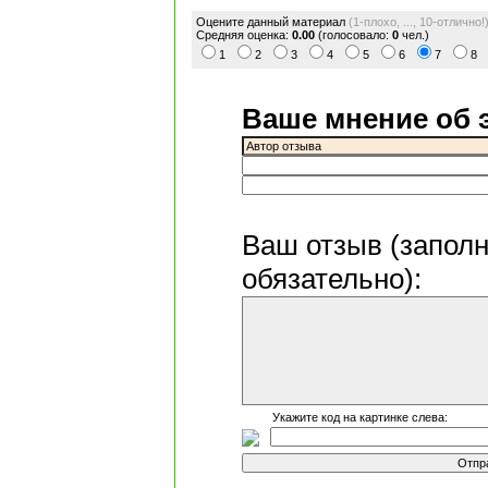
Оцените данный материал
(1-плохо, ..., 10-отлично!
Средняя оценка:
0.00
(голосовало:
0
чел.)
1
2
3
4
5
6
7
8
Ваше мнение об 
Ваш отзыв
(запол
обязательно)
:
Укажите код на картинке слева: