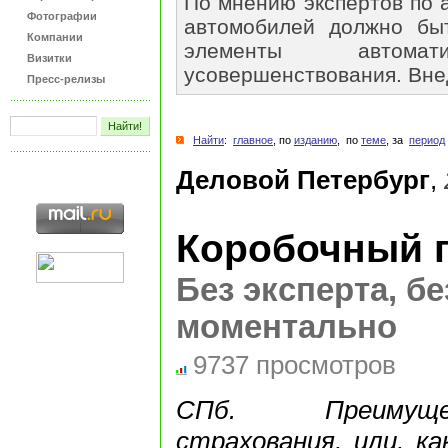
По мнению экспертов по 
Фотографии
автомобилей должно бы
Компании
элементы автом
Визитки
усовершенствования. Внед
Пресс-релизы
Найти
:
главное
, по
изданию
, по
теме
, за
период
Деловой Петербург
,
Коробочный 
Без эксперта, бе
моментально
9737 просмотров
СПб. Преимуще
страхования, или, к