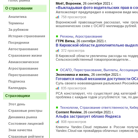
Голос рынка
Моё!, Воронеж
,
26 сентября 2021 г.
«Выкладывая фото водительских прав в со
О страховании
Автоэксперт предупредил о коварном виде мо
Аналитика
758 просмотров
Воронежский правозащитник рассказал, чем гроз
Термины
мошеннических схем с ОСАГО миллиарды рублей. О
За рубежом
История страхования
Регионы
,
Агрострахование
ГТРК Вятка
,
26 сентября 2021 г.
Посредники
В Кировской области дополнительно выдели
Автострахование
372 просмотра
Страхование жизни
В Кировской области увеличены расходы на подде
Сельскохозяйственный товаропроизводители...
Авиакосмическое
Агрострахование
ОСАГО
,
Перестрахование
,
Выплаты
,
Ассоциации
Экономика и жизнь
,
26 сентября 2021 г.
Перестрахование
Готовится новый механизм доступности ОС
Подписка
Суть своего нововведения разъяснил Российск
Календарь
835 просмотров
РСА констатирует, что существует ряд категорий
Страховщики
проблема с каждым годом усугубляется: так, по дан
Этот день
Технологии
,
Страхование ответственности
,
Кибе
Страховые реестры
Content Review
,
26 сентября 2021 г.
Альфа застрахует облако Яндекса
Динамика рынка
808 просмотров
Состояние лицензий
Клиенты Yandex.Cloud первыми в России получи
Знак качества
Yandex.Cloud как провайдера облачных сервисов бу
Страховые рейтинги