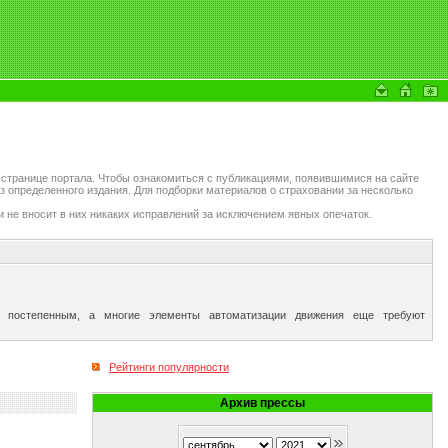
 странице портала. Чтобы ознакомиться с публикациями, появившимися на сайте
з определенного издания. Для подборки материалов о страховании за несколько
и не вносит в них никаких исправлений за исключением явных опечаток.
и постепенным, а многие элементы автоматизации движения еще требуют
Рейтинги популярности
Архив прессы