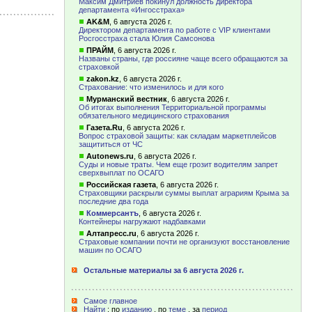
Максим Дмитриев покинул должность директора
департамента «Ингосстраха»
AK&M
,
6 августа 2026 г.
Директором департамента по работе с VIP клиентами
Росгосстраха стала Юлия Самсонова
ПРАЙМ
,
6 августа 2026 г.
Названы страны, где россияне чаще всего обращаются за
страховкой
zakon.kz
,
6 августа 2026 г.
Страхование: что изменилось и для кого
Мурманский вестник
,
6 августа 2026 г.
Об итогах выполнения Территориальной программы
обязательного медицинского страхования
Газета.Ru
,
6 августа 2026 г.
Вопрос страховой защиты: как складам маркетплейсов
защититься от ЧС
Autonews.ru
,
6 августа 2026 г.
Суды и новые траты. Чем еще грозит водителям запрет
сверхвыплат по ОСАГО
Российская газета
,
6 августа 2026 г.
Страховщики раскрыли суммы выплат аграриям Крыма за
последние два года
Коммерсантъ
,
6 августа 2026 г.
Контейнеры нагружают надбавками
Алтапресс.ru
,
6 августа 2026 г.
Страховые компании почти не организуют восстановление
машин по ОСАГО
Остальные материалы за 6 августа 2026 г.
Самое главное
Найти
: по
изданию
, по
теме
, за
период