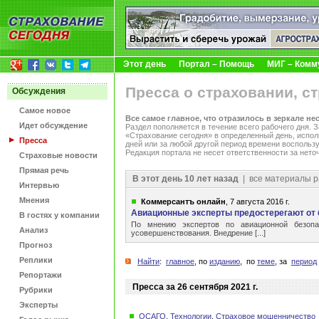
Этот день
Портал – Помощь
МИГ – Комм
Пресса о страховании, с
Обсуждения
Самое новое
Все самое главное, что отразилось в зеркале не
Идет обсуждение
Раздел пополняется в течение всего рабочего дня.
«Страхование сегодня» в определенный день, испол
Пресса
дней или за любой другой период времени воспольз
Редакция портала не несет ответственности за нето
Страховые новости
Прямая речь
В этот день 10 лет назад
| все материалы р
Интервью
Мнения
Коммерсантъ онлайн
, 7 августа 2016 г.
Авиационные эксперты предостерегают от
В гостях у компании
По мнению экспертов по авиационной безопа
Анализ
усовершенствования. Внедрение [...]
Прогноз
Реплики
Найти
:
главное
, по
изданию
, по
теме
, за
период
Репортажи
Пресса за 26 сентября 2021 г.
Рубрики
Эксперты
ОСАГО
,
Технологии
,
Страховое мошенничество