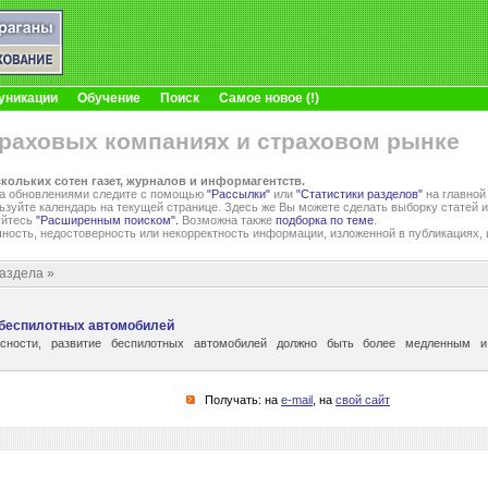
уникации
Обучение
Поиск
Самое новое (!)
траховых компаниях и страховом рынке
скольких сотен газет, журналов и информагентств.
 За обновлениями следите с помощью
"Рассылки"
или
"Статистики разделов"
на главной
ьзуйте календарь на текущей странице. Здесь же Вы можете сделать выборку статей и
уйтесь
"Расширенным поиском".
Возможна также
подборка по теме
.
чность, недостоверность или некорректность информации, изложенной в публикациях, 
аздела »
 беспилотных автомобилей
сности, развитие беспилотных автомобилей должно быть более медленным 
Получать: на
e-mail
, на
свой сайт