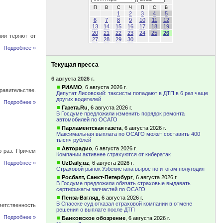
П
В
С
Ч
П
С
В
1
2
3
4
5
6
7
8
9
10
11
12
13
14
15
16
17
18
19
20
21
22
23
24
25
26
нии теряют от
27
28
29
30
Подробнее »
Текущая пресса
6 августа 2026 г.
РИАМО
,
6 августа 2026 г.
равительстве.
Депутат Лисовский: таксисты попадают в ДТП в 6 раз чаще
других водителей
Подробнее »
Газета.Ru
,
6 августа 2026 г.
В Госдуме предложили изменить порядок ремонта
автомобилей по ОСАГО
Парламентская газета
,
6 августа 2026 г.
Максимальная выплата по ОСАГО может составить 400
тысяч рублей
Авторадио
,
6 августа 2026 г.
о раз. Причем
Компании активнее страхуются от кибератак
Подробнее »
UzDaily.uz
,
6 августа 2026 г.
Страховой рынок Узбекистана вырос по итогам полугодия
Росбалт, Санкт-Петербург
,
6 августа 2026 г.
В Госдуме предложили обязать страховые выдавать
сертификаты запчастей по ОСАГО
Пенза-Взгляд
,
6 августа 2026 г.
В Спасске суд отказал страховой компании в отмене
ветственность
решения о выплате после ДТП
Подробнее »
Банковское обозрение
,
6 августа 2026 г.