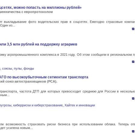
цсетях, можно попасть на миллионы рублей»
шенничества с европротоколом
ит выкладывание фото водительских прав в соцсетях. Ежегодно страховые компа
дин из...
ли 3,5 млн рублей на поддержку аграриев
ржку агропромышленного комплекса в 2021 году. Об этом сообщили в региональном п
, союзы, пулы, фонды
АГО по высокоубыточным сегментам транспорта
ий союз автостраховщиков (РСА).
 транспорта, частота ДТП для которых превосходит среднюю для России в нескольк
ным...
ругрозы, киберриски и киберстрахование
,
Хайтек и инновации
ли возможность страховать риски бизнеса при использовании облака. Теперь от
дет усилена новым...