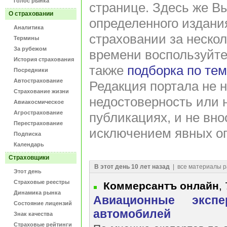
Голос рынка
странице. Здесь же В
О страховании
определенного издани
Аналитика
страховании за нескол
Термины
За рубежом
времени воспользуйт
История страхования
также
подборка по те
Посредники
Автострахование
Редакция портала не н
Страхование жизни
недостоверность или 
Авиакосмическое
Агрострахование
публикациях, и не вно
Перестрахование
исключением явных оп
Подписка
Календарь
Страховщики
В этот день 10 лет назад
| все материалы р
Этот день
Страховые реестры
Коммерсантъ онлайн
,
Динамика рынка
Авиационные экспе
Состояние лицензий
автомобилей
Знак качества
Страховые рейтинги