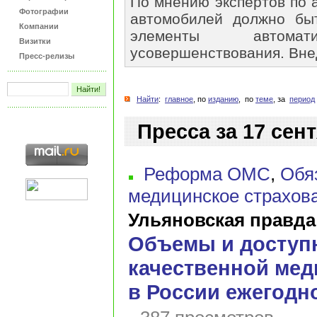
По мнению экспертов по 
Фотографии
автомобилей должно бы
Компании
элементы автом
Визитки
усовершенствования. Внед
Пресс-релизы
Найти
:
главное
, по
изданию
, по
теме
, за
период
Пресса за 17 сент
Реформа ОМС
,
Обя
медицинское страхов
Ульяновская правда
Объемы и доступ
качественной ме
в России ежегодн