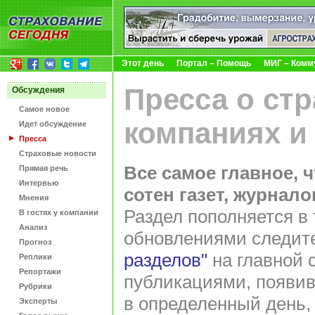
Этот день
Портал – Помощь
МИГ – Комм
Пресса о ст
Обсуждения
Самое новое
компаниях и
Идет обсуждение
Пресса
Страховые новости
Все самое главное, 
Прямая речь
Интервью
сотен газет, журнал
Мнения
Раздел пополняется в 
В гостях у компании
Анализ
обновлениями следит
Прогноз
разделов"
на главной 
Реплики
Репортажи
публикациями, появив
Рубрики
в определенный день,
Эксперты