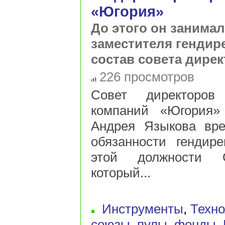
«Югория»
До этого он занимал
заместителя гендир
состав совета дире
226 просмотров
Совет директоров
компаний «Югория»
Андрея Языкова вр
обязанности гендир
этой должности О
который...
Инструменты
,
Техно
союзы, пулы, фонды
,