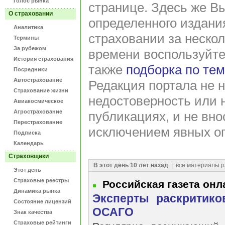
Голос рынка
странице. Здесь же В
О страховании
определенного издани
Аналитика
страховании за нескол
Термины
За рубежом
времени воспользуйт
История страхования
также
подборка по те
Посредники
Автострахование
Редакция портала не н
Страхование жизни
недостоверность или 
Авиакосмическое
Агрострахование
публикациях, и не вно
Перестрахование
исключением явных оп
Подписка
Календарь
Страховщики
В этот день 10 лет назад
| все материалы р
Этот день
Страховые реестры
Российская газета онл
Динамика рынка
Эксперты раскритико
Состояние лицензий
ОСАГО
Знак качества
Страховые рейтинги