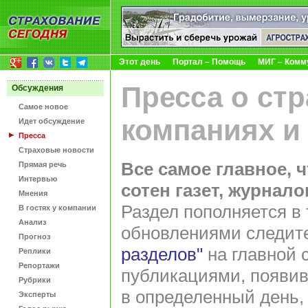
Этот день
Портал – Помощь
МИГ – Комм
Пресса о ст
Обсуждения
Самое новое
компаниях и
Идет обсуждение
Пресса
Страховые новости
Все самое главное, 
Прямая речь
Интервью
сотен газет, журнал
Мнения
Раздел пополняется в 
В гостях у компании
Анализ
обновлениями следит
Прогноз
разделов"
на главной 
Реплики
Репортажи
публикациями, появив
Рубрики
в определенный день,
Эксперты