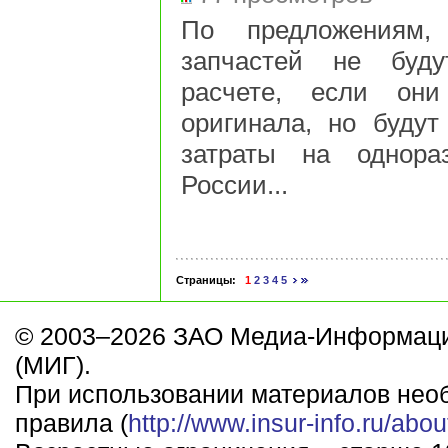
По предложениям,
запчастей не буду
расчете, если он
оригинала, но будут
затраты на однора
России...
Страницы:
1
2
3
4
5
© 2003–2026 ЗАО Медиа-Информаци
(МИГ).
При использовании материалов нео
правила (
http://www.insur-info.ru/abou