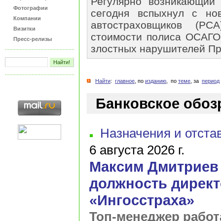
Регулярно возникающий
Фотографии
сегодня вспыхнул с но
Компании
автостраховщиков (Р
Визитки
стоимости полиса ОСАГО,
Пресс-релизы
злостных нарушителей Пр
Найти
:
главное
, по
изданию
, по
теме
, за
период
Банковское обоз
Назначения и отста
6 августа 2026 г.
Максим Дмитриев
должность директ
«Ингосстраха»
Топ-менеджер работ