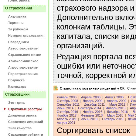
Голос рынка
страхового надзора и
О страховании
Дополнительно включ
Аналитика
Термины
колонкам таблицы. Э
За рубежом
капитала, списки ви
История страхования
Посредники
организаций.
Автострахование
Редакция портала вс
Страхование жизни
Авиакосмическое
ошибки или неточнос
Агрострахование
точной, корректной 
Перестрахование
Подписка
Календарь
Статистика
отозванных лицензий
у СК.
C июл
Страховщики
Январь 2006
|
Апрель 2006
|
Август 2006
|
Нояб
Октябрь 2008
|
Январь 2009
|
Апрель 2009
|
Ию
Этот день
Сентябрь 2011
|
Декабрь 2011
|
Март 2012
|
Июн
Июнь 2014
|
Сентябрь 2014
|
Январь 2015
|
Апр
Страховые реестры
Октябрь 2016
|
Ноябрь 2016
|
Декабрь 2016
|
Ян
Динамика рынка
Ноябрь 2017
|
Февраль 2018
|
Март 2018
|
Май 
Апрель 2019
|
Июнь 2019
|
Октябрь 2019
|
Дека
Состояние лицензий
Август 2021
Сортировать список
Знак качества
Страховые рейтинги