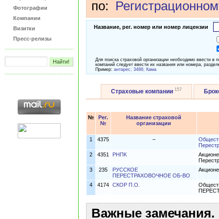
по:
Регистрационном
Фотографии
Компании
Название, рег. номер или номер лицензии
Визитки
Пресс-релизы
Для поиска страховой организации необходимо ввести в 
компаний следует ввести их названия или номера, раздел
Пример:
антарес; 3486; Кама
157
Страховые компании
Бро
№
Рег.
Название страховой
№
организации
1
4375
–
Обществ
Перест
2
4351
РНПК
Акционе
Перестр
3
235
РУССКОЕ
Акционе
ПЕРЕСТРАХОВОЧНОЕ ОБ-ВО
4
4174
СКОР П.О.
Обществ
ПЕРЕС
Важные замечания.