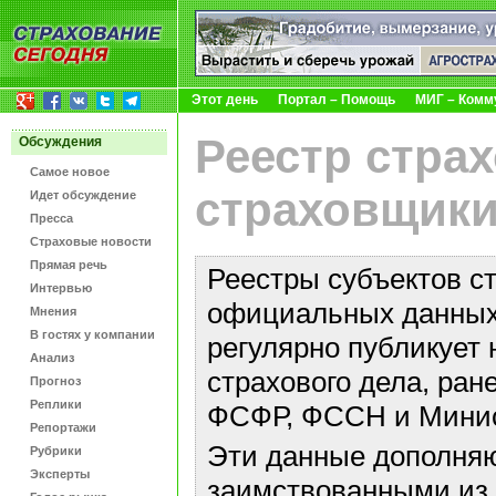
Этот день
Портал – Помощь
МИГ – Комм
Реестр стра
Обсуждения
Самое новое
страховщики
Идет обсуждение
Пресса
Страховые новости
Прямая речь
Реестры субъектов с
Интервью
официальных данных 
Мнения
В гостях у компании
регулярно публикует 
Анализ
страхового дела, ра
Прогноз
Реплики
ФСФР, ФССН и Минис
Репортажи
Эти данные дополняю
Рубрики
Эксперты
заимствованными из