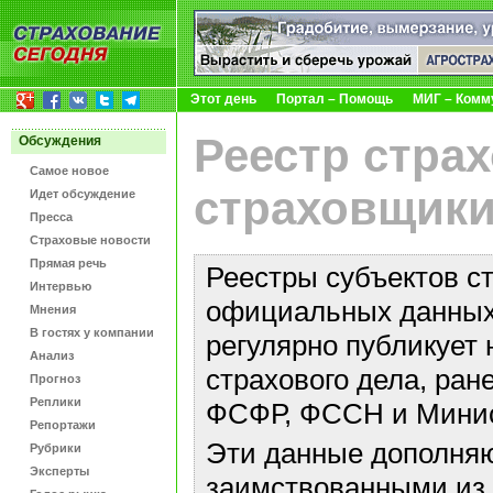
Этот день
Портал – Помощь
МИГ – Комм
Реестр стра
Обсуждения
Самое новое
страховщики
Идет обсуждение
Пресса
Страховые новости
Прямая речь
Реестры субъектов с
Интервью
официальных данных 
Мнения
В гостях у компании
регулярно публикует 
Анализ
страхового дела, ра
Прогноз
Реплики
ФСФР, ФССН и Минис
Репортажи
Эти данные дополняю
Рубрики
Эксперты
заимствованными из