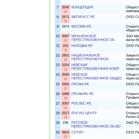
7
3540
КОНЦЕПЦИЯ
Обществ
компани
8
3971
МЕГАРУСС РЕ
ООО Ст
9
2974
МОСКВА-РЕ
Открыто
общест
10
3997
МЮНХЕНСКОЕ
ЗАО Мюн
ПЕРЕСТРАХОВОЧНОЕ ОБ
жизни В
11
201
НАХОДКА РЕ
ООО Пе
12
2801
НАЦИОНАЛЬНОЕ
Закрыто
ПЕРЕСТРАХОВОЧНОЕ
перестр
13
3264
НЕВСКАЯ
Обществ
ПЕРЕСТРАХОВОЧНАЯ КОМП
перестр
14
3550
НЕВСКОЕ
Обществ
ПЕРЕСТРАХОВОЧНОЕ ОБЩЕС
перестр
15
3955
ПРОФИ РЕ
ООО Пе
16
3486
ПРОФИЛЬ РЕ
Открыто
Профил
17
3087
РОСЛЕС-РЕ
Обществ
лесопр
18
2527
РОСНО-ЦЕНТР
Открыто
Росно-Ц
19
235
РУССКОЕ
ОАО Рус
ПЕРЕСТРАХОВОЧНОЕ ОБ-ВО
20
3603
СОТИС
ООО Пе