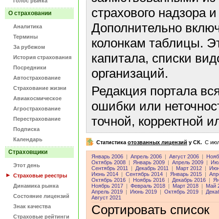
Голос рынка
страхового надзора и
О страховании
Дополнительно включ
Аналитика
Термины
колонкам таблицы. Э
За рубежом
капитала, списки ви
История страхования
Посредники
организаций.
Автострахование
Редакция портала вс
Страхование жизни
Авиакосмическое
ошибки или неточнос
Агрострахование
точной, корректной 
Перестрахование
Подписка
Календарь
Статистика
отозванных лицензий
у СК.
C июл
Страховщики
Январь 2006
|
Апрель 2006
|
Август 2006
|
Нояб
Октябрь 2008
|
Январь 2009
|
Апрель 2009
|
Ию
Этот день
Сентябрь 2011
|
Декабрь 2011
|
Март 2012
|
Июн
Июнь 2014
|
Сентябрь 2014
|
Январь 2015
|
Апр
Страховые реестры
Октябрь 2016
|
Ноябрь 2016
|
Декабрь 2016
|
Ян
Динамика рынка
Ноябрь 2017
|
Февраль 2018
|
Март 2018
|
Май 
Апрель 2019
|
Июнь 2019
|
Октябрь 2019
|
Дека
Состояние лицензий
Август 2021
Сортировать список
Знак качества
Страховые рейтинги