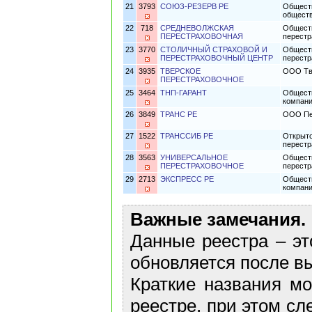
21
3793
СОЮЗ-РЕЗЕРВ РЕ
Обществ
общест
22
718
СРЕДНЕВОЛЖСКАЯ
Обществ
ПЕРЕСТРАХОВОЧНАЯ
перестр
23
3770
СТОЛИЧНЫЙ СТРАХОВОЙ И
Обществ
ПЕРЕСТРАХОВОЧНЫЙ ЦЕНТР
перестр
24
3935
ТВЕРСКОЕ
ООО Тв
ПЕРЕСТРАХОВОЧНОЕ
25
3464
ТНП-ГАРАНТ
Обществ
компани
26
3849
ТРАНС РЕ
ООО Пер
27
1522
ТРАНССИБ РЕ
Открыто
перестр
28
3563
УНИВЕРСАЛЬНОЕ
Обществ
ПЕРЕСТРАХОВОЧНОЕ
перестр
29
2713
ЭКСПРЕСС РЕ
Обществ
компани
Важные замечания.
Данные реестра – эт
обновляется после в
Краткие названия м
реестре, при этом сл