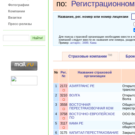
по:
Регистрационном
Фотографии
Компании
Название, рег. номер или номер лицензии
Визитки
Пресс-релизы
Для поиска страховой организации необходимо ввести в 
компаний следует ввести их названия или номера, раздел
Пример:
антарес; 3486; Кама
798
Страховые компании
Бро
№
Рег.
Название страховой
№
организации
1
2172
АЗИЯТРАНС РЕ
Открыто
транспо
2
3210
ВОЛГА
Открыто
Волга
3
3558
ВОСТОЧНАЯ
Обществ
ПЕРЕСТРАХОВОЧНАЯ КОМ
перестр
4
3758
ВОСТОЧНО-ЕВРОПЕЙСКОЕ
ООО Вос
ПО
5
3117
КАМА РЕ
Обществ
обществ
6
3175
КАПИТАЛ ПЕРЕСТРАХОВАНИЕ
Закрыто