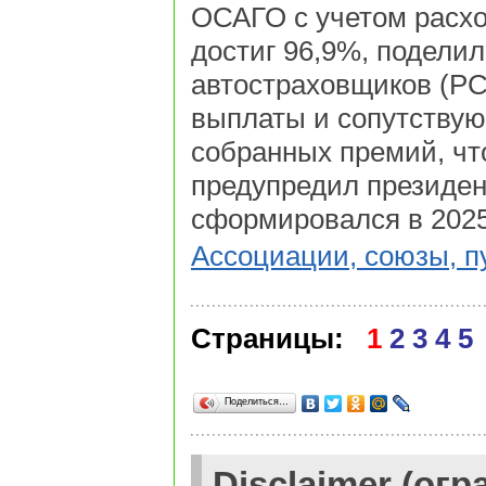
ОСАГО с учетом расхо
достиг 96,9%, подели
автостраховщиков (РС
выплаты и сопутствую
собранных премий, что
предупредил президе
сформировался в 2025 
Ассоциации, союзы, 
Страницы:
1
2
3
4
5
Поделиться…
Disclaimer (ог