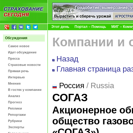
Этот день
Портал – Помощь
МИГ – Комм
Компании и 
Обсуждения
Самое новое
Идет обсуждение
Назад
Пресса
Страховые новости
Главная страница ра
Прямая речь
Интервью
Россия
/ Russia
Мнения
В гостях у компании
СОГАЗ
Анализ
Прогноз
Акционерное об
Реплики
Репортажи
общество газов
Рубрики
Эксперты
«СОГАЗ»)