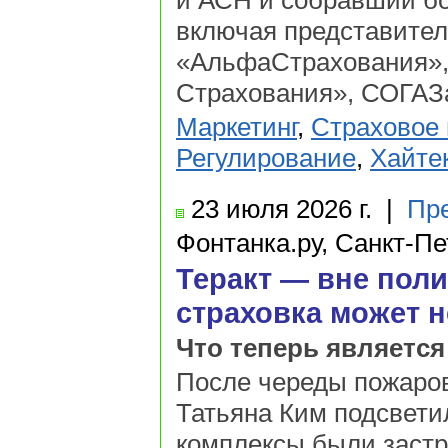
и АСН и собравший бо
включая представител
«АльфаСтрахования»,
Страхования», СОГАЗа
Маркетинг
,
Страховое 
Регулирование
,
Хайте
23 июля
2026 г.
|
Пр
Фонтанка.ру, Санкт-Пе
Теракт — вне поли
страховка может н
Что теперь являетс
После череды пожаров 
Татьяна Ким подсвети
комплексы были застр