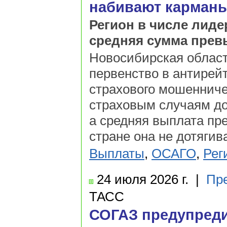
набивают карман
Регион в числе лид
средняя сумма прев
Новосибирская област
первенство в антирей
страхового мошенниче
страховым случаям до
а средняя выплата пр
стране она не дотягив
Выплаты
,
ОСАГО
,
Рег
24 июля
2026 г.
|
Пр
ТАСС
СОГАЗ предупред