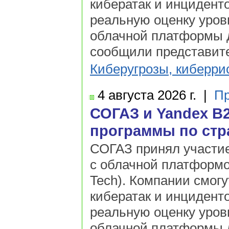
кибератак и инцидент
реальную оценку уров
облачной платформы д
сообщили представит
Киберугрозы, киберри
4 августа
2026 г.
|
Пр
СОГАЗ и Yandex B
программы по стр
СОГАЗ принял участие
с облачной платформо
Tech). Компании смог
кибератак и инцидент
реальную оценку уров
облачной платформы д