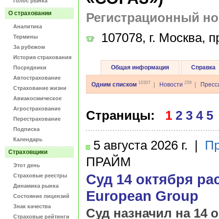
Голос рынка
О страховании
Регистрационный н
Аналитика
107078, г. Москва, п
Термины
За рубежом
История страхования
Общая информация
Справка
Посредники
Автострахование
10307
259
Одним списком
|
Новости
|
Пресс
Страхование жизни
Авиакосмическое
Агрострахование
Страницы:
1
2
3
4
5
Перестрахование
Подписка
Календарь
5 августа
2026 г.
|
Пр
Страховщики
ПРАЙМ
Этот день
Суд 14 октября ра
Страховые реестры
Динамика рынка
European Group
Состояние лицензий
Знак качества
Суд назначил на 14 
Страховые рейтинги