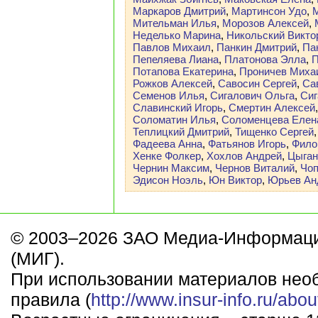
Маркаров Дмитрий
,
Мартинсон Удо
,
Мительман Илья
,
Морозов Алексей
,
Неделько Марина
,
Никольский Викто
Павлов Михаил
,
Панкин Дмитрий
,
Па
Пепеляева Лиана
,
Платонова Элла
,
П
Потапова Екатерина
,
Проничев Миха
Рожков Алексей
,
Савосин Сергей
,
Са
Семенов Илья
,
Сигалович Ольга
,
Сиг
Славинский Игорь
,
Смертин Алексей
Соломатин Илья
,
Соломенцева Елен
Теплицкий Дмитрий
,
Тищенко Сергей
Фадеева Анна
,
Фатьянов Игорь
,
Фило
Хенке Фолкер
,
Хохлов Андрей
,
Цыган
Чернин Максим
,
Чернов Виталий
,
Чоп
Эдисон Ноэль
,
Юн Виктор
,
Юрьев Ан
© 2003–2026 ЗАО Медиа-Информаци
(МИГ).
При использовании материалов нео
правила (
http://www.insur-info.ru/abou