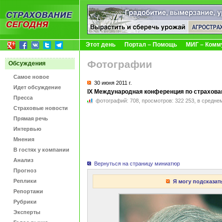
Этот день
Портал – Помощь
МИГ – Комм
Фотографии
Обсуждения
Самое новое
30 июня
2011 г.
Идет обсуждение
IX Международная конференция по страховани
Пресса
фотографий:
708
,
просмотров:
322 253
,
в средне
Страховые новости
Прямая речь
Интервью
Мнения
В гостях у компании
Анализ
Вернуться на страницу миниатюр
Прогноз
Реплики
Я могу подсказат
Репортажи
Рубрики
Эксперты