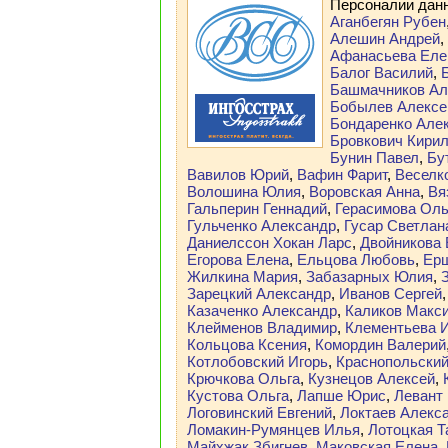
Персоналии дан
Аганбегян Рубен
Алешин Андрей
,
Афанасьева Еле
Балог Василий
,
Башмачников Ал
Бобылев Алексе
Бондаренко Але
Бровкович Кири
Бунин Павел
,
Бу
Вавилов Юрий
,
Вафин Фарит
,
Веселк
Волошина Юлия
,
Воровская Анна
,
Вя
Гальперин Геннадий
,
Герасимова Оль
Гульченко Александр
,
Гусар Светлан
Даниелссон Хокан Ларс
,
Двойникова 
Егорова Елена
,
Ельцова Любовь
,
Ерш
Жилкина Мария
,
Забазарных Юлия
,
Зарецкий Александр
,
Иванов Сергей
Казаченко Александр
,
Каликов Макс
Клейменов Владимир
,
Клементьева 
Кольцова Ксения
,
Комордин Валерий
Котлобовский Игорь
,
Краснопольский
Крючкова Ольга
,
Кузнецов Алексей
,
Кустова Ольга
,
Лапше Юрис
,
Левант
Логовинский Евгений
,
Локтаев Алекс
Ломакин-Румянцев Илья
,
Лотоцкая Т
Майхжак Збигнев
,
Маковская Елена
,