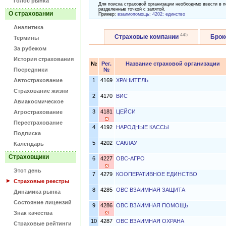
Голос рынка
Для поиска страховой организации необходимо ввести в п
разделенные точкой с запятой.
О страховании
Пример:
взаимопомощь; 4202; единство
Аналитика
445
Страховые компании
Бро
Термины
За рубежом
История страхования
№
Рег.
Название страховой организации
Посредники
№
Автострахование
1
4169
ХРАНИТЕЛЬ
Страхование жизни
2
4170
ВИС
Авиакосмическое
3
4181
ЦЕЙСИ
Агрострахование
Перестрахование
4
4192
НАРОДНЫЕ КАССЫ
Подписка
5
4202
САКЛАУ
Календарь
Страховщики
6
4227
ОВС-АГРО
Этот день
7
4279
КООПЕРАТИВНОЕ ЕДИНСТВО
Страховые реестры
8
4285
ОВС ВЗАИМНАЯ ЗАЩИТА
Динамика рынка
Состояние лицензий
9
4286
ОВС ВЗАИМНАЯ ПОМОЩЬ
Знак качества
10
4287
ОВС ВЗАИМНАЯ ОХРАНА
Страховые рейтинги