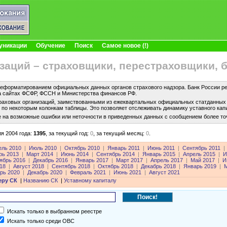
уникации
Обучение
Поиск
Самое новое (!)
заций – страховщики, перестраховщики, 
еформатированием официальных данных органов страхового надзора. Банк России рег
а сайтах ФСФР, ФССН и Министерства финансов РФ.
раховых организаций, заимствованными из ежеквартальных официальных статданных с
по некоторым колонкам таблицы. Это позволяет отслеживать динамику уставного капи
е на возможные ошибки или неточности в приведенных данных с сообщением более то
я 2004 года:
1395
,
за текущий год:
0
,
за текущий месяц:
0
.
ель 2010
|
Июль 2010
|
Октябрь 2010
|
Январь 2011
|
Июнь 2011
|
Сентябрь 2011
|
рь 2013
|
Март 2014
|
Июнь 2014
|
Сентябрь 2014
|
Январь 2015
|
Апрель 2015
|
И
ябрь 2016
|
Декабрь 2016
|
Январь 2017
|
Март 2017
|
Апрель 2017
|
Май 2017
|
И
18
|
Август 2018
|
Сентябрь 2018
|
Октябрь 2018
|
Декабрь 2018
|
Январь 2019
|
М
рь 2020
|
Декабрь 2020
|
Февраль 2021
|
Июнь 2021
|
Август 2021
еру СК
|
Названию СК
|
Уставному капиталу
Искать только в выбранном реестре
Искать только среди ОВС