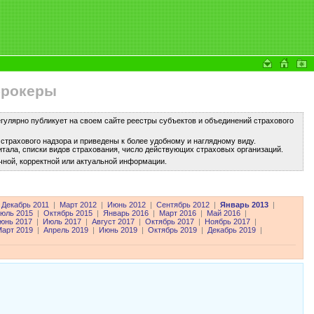
брокеры
улярно публикует на своем сайте реестры субъектов и объединений страхового
трахового надзора и приведены к более удобному и наглядному виду.
тала, списки видов страхования, число действующих страховых организаций.
чной, корректной или актуальной информации.
Декабрь 2011
|
Март 2012
|
Июнь 2012
|
Сентябрь 2012
|
Январь 2013
|
юль 2015
|
Октябрь 2015
|
Январь 2016
|
Март 2016
|
Май 2016
|
юнь 2017
|
Июль 2017
|
Август 2017
|
Октябрь 2017
|
Ноябрь 2017
|
арт 2019
|
Апрель 2019
|
Июнь 2019
|
Октябрь 2019
|
Декабрь 2019
|