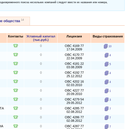
 одновременного поиска нескольких компаний следует ввести их названия или номера,
14
ые общества
Контакты
Уставный капитал
Лицензия
Виды страхования
(тыс.руб.)
0
ОВС 4169 77
10
17.04.2009
0
ОВС 4170 77
4
22.04.2009
0
ОВС 4181 22
5
03.08.2009
0
ОВС 4192 77
4
25.12.2012
0
ОВС 4202 16
4
02.03.2010
0
ОВС 4227 77
1
20.09.2010
0
ОВС 4279 54
3
29.05.2012
ИТА
0
ОВС 4285 77
7
02.08.2012
0
ОВС 4286 77
7
02.08.2012
НА
0
ОВС 4287 77
7