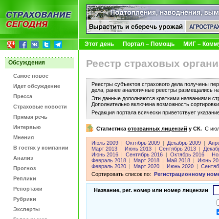
Этот день
Портал – Помощь
МИГ – Комм
Реестр страховых органи
Обсуждения
Самое новое
Реестры субъектов страхового дела получены пер
Идет обсуждение
дела, ранее аналогичные реестры размещались н
Пресса
Эти данные дополняются краткими названиями ст
Дополнительно включена возможность сортировки 
Страховые новости
Редакция портала всячески приветствует указани
Прямая речь
Интервью
Статистика
отозванных лицензий
у СК.
C июл
Мнения
Июль 2009
|
Октябрь 2009
|
Декабрь 2009
|
Апр
В гостях у компании
Март 2013
|
Июнь 2013
|
Сентябрь 2013
|
Декаб
Июнь 2016
|
Сентябрь 2016
|
Октябрь 2016
|
Но
Анализ
Февраль 2018
|
Март 2018
|
Май 2018
|
Июнь 20
Февраль 2020
|
Март 2020
|
Июнь 2020
|
Сентяб
Прогноз
Сортировать список по:
Регистрационному ном
Реплики
Репортажи
Название, рег. номер или номер лицензии
Рубрики
Эксперты