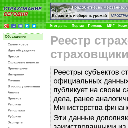
Этот день
Портал – Помощь
МИГ – Комм
Реестр стра
Обсуждения
Самое новое
страховщики
Идет обсуждение
Пресса
Страховые новости
Прямая речь
Реестры субъектов с
Интервью
официальных данных 
Мнения
В гостях у компании
публикует на своем с
Анализ
дела, ранее аналоги
Прогноз
Реплики
Министерства финан
Репортажи
Эти данные дополняю
Рубрики
Эксперты
заимствованными из