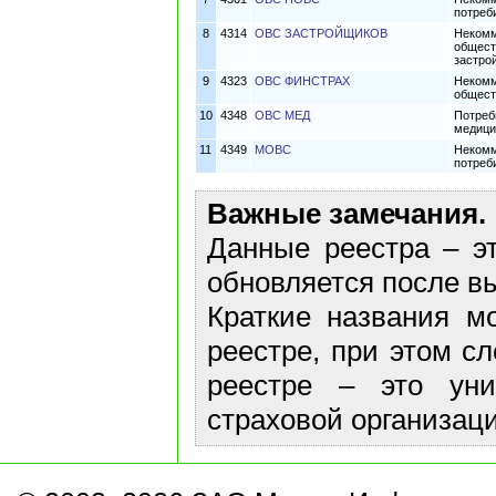
потреб
8
4314
ОВС ЗАСТРОЙЩИКОВ
Некомм
общест
застро
9
4323
ОВС ФИНСТРАХ
Некомм
общест
10
4348
ОВС МЕД
Потреб
медици
11
4349
МОВС
Некомм
потреб
Важные замечания.
Данные реестра – эт
обновляется после в
Краткие названия м
реестре, при этом с
реестре – это ун
страховой организаци