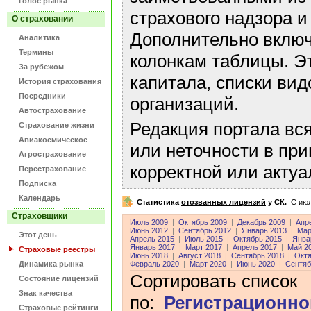
Голос рынка
страхового надзора и
О страховании
Дополнительно включ
Аналитика
Термины
колонкам таблицы. Э
За рубежом
капитала, списки ви
История страхования
Посредники
организаций.
Автострахование
Редакция портала вс
Страхование жизни
Авиакосмическое
или неточности в пр
Агрострахование
корректной или акту
Перестрахование
Подписка
Календарь
Статистика
отозванных лицензий
у СК.
C июл
Страховщики
Июль 2009
|
Октябрь 2009
|
Декабрь 2009
|
Апр
Июнь 2012
|
Сентябрь 2012
|
Январь 2013
|
Мар
Этот день
Апрель 2015
|
Июль 2015
|
Октябрь 2015
|
Янва
Январь 2017
|
Март 2017
|
Апрель 2017
|
Май 2
Страховые реестры
Июнь 2018
|
Август 2018
|
Сентябрь 2018
|
Октя
Динамика рынка
Февраль 2020
|
Март 2020
|
Июнь 2020
|
Сентяб
Сортировать список
Состояние лицензий
Знак качества
по:
Регистрационно
Страховые рейтинги