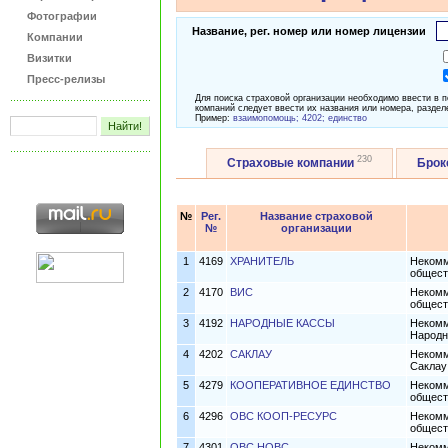
Фотографии
Название, рег. номер или номер лицензии
Компании
Визитки
Пресс-релизы
Для поиска страховой организации необходимо ввести в 
компаний следует ввести их названия или номера, раздел
Пример:
взаимопомощь; 4202; единство
230
Страховые компании
Бро
№
Рег.
Название страховой
№
организации
1
4169
ХРАНИТЕЛЬ
Некомм
общест
2
4170
ВИС
Некомм
общест
3
4192
НАРОДНЫЕ КАССЫ
Некомм
Народн
4
4202
САКЛАУ
Некомм
Саклау
5
4279
КООПЕРАТИВНОЕ ЕДИНСТВО
Некомм
общест
6
4296
ОВС КООП-РЕСУРС
Некомм
общест
7
4301
ОВС НОВС
Некомм