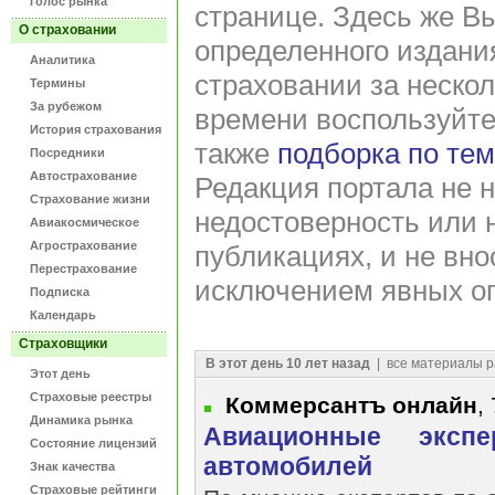
Голос рынка
странице. Здесь же В
О страховании
определенного издани
Аналитика
страховании за нескол
Термины
За рубежом
времени воспользуйт
История страхования
также
подборка по те
Посредники
Автострахование
Редакция портала не н
Страхование жизни
недостоверность или 
Авиакосмическое
Агрострахование
публикациях, и не вно
Перестрахование
исключением явных оп
Подписка
Календарь
Страховщики
В этот день 10 лет назад
| все материалы р
Этот день
Страховые реестры
Коммерсантъ онлайн
,
Динамика рынка
Авиационные экспе
Состояние лицензий
автомобилей
Знак качества
Страховые рейтинги