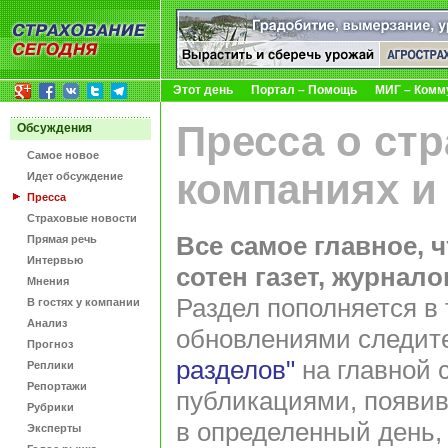
Этот день
Портал – Помощь
МИГ – Комм
Пресса о ст
Обсуждения
Самое новое
компаниях и
Идет обсуждение
Пресса
Страховые новости
Все самое главное, 
Прямая речь
Интервью
сотен газет, журнал
Мнения
Раздел пополняется в 
В гостях у компании
Анализ
обновлениями следит
Прогноз
разделов"
на главной 
Реплики
Репортажи
публикациями, появив
Рубрики
в определенный день,
Эксперты