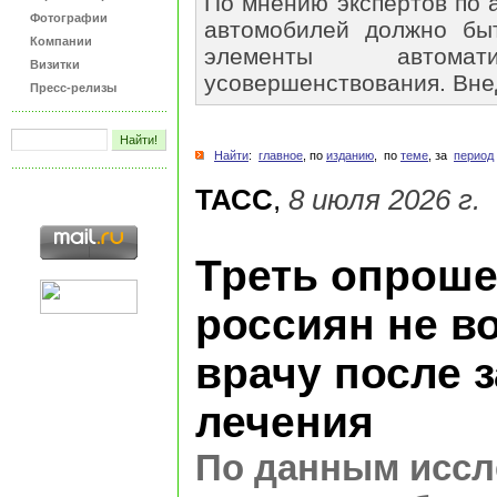
По мнению экспертов по 
Фотографии
автомобилей должно бы
Компании
элементы автом
Визитки
усовершенствования. Внед
Пресс-релизы
Найти
:
главное
, по
изданию
, по
теме
, за
период
ТАСС
,
8 июля 2026 г.
Треть опрош
россиян не в
врачу после 
лечения
По данным иссл