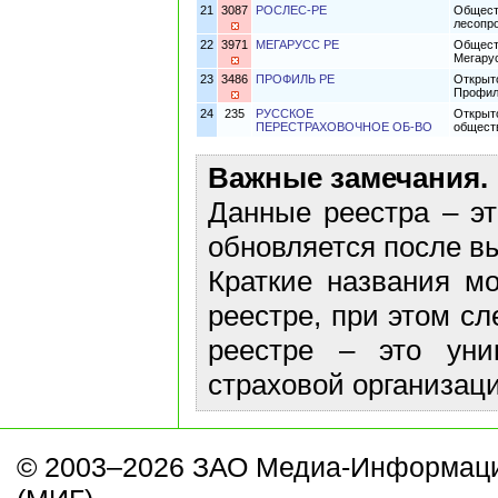
21
3087
РОСЛЕС-РЕ
Общест
лесопр
22
3971
МЕГАРУСС РЕ
Общест
Мегару
23
3486
ПРОФИЛЬ РЕ
Открыт
Профил
24
235
РУССКОЕ
Открыт
ПЕРЕСТРАХОВОЧНОЕ ОБ-ВО
общест
Важные замечания.
Данные реестра – эт
обновляется после в
Краткие названия м
реестре, при этом сл
реестре – это уни
страховой организаци
© 2003–2026 ЗАО Медиа-Информаци