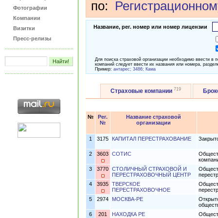
по:
Регистрационном
Фотографии
Компании
Название, рег. номер или номер лицензии
Визитки
Пресс-релизы
Для поиска страховой организации необходимо ввести в 
компаний следует ввести их названия или номера, раздел
Пример:
антарес; 3486; Кама
719
Страховые компании
Бро
№
Рег.
Название страховой
№
организации
1
3175
КАПИТАЛ ПЕРЕСТРАХОВАНИЕ
Закрыт
2
3603
СОТИС
Общест
компан
3
3770
СТОЛИЧНЫЙ СТРАХОВОЙ И
Общест
ПЕРЕСТРАХОВОЧНЫЙ ЦЕНТР
перест
4
3935
ТВЕРСКОЕ
Общест
ПЕРЕСТРАХОВОЧНОЕ
перест
5
2974
МОСКВА-РЕ
Открыт
общест
6
201
НАХОДКА РЕ
Общест