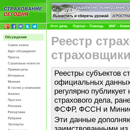
Этот день
Портал – Помощь
МИГ – Комм
Реестр стра
Обсуждения
Самое новое
страховщики
Идет обсуждение
Пресса
Страховые новости
Прямая речь
Реестры субъектов с
Интервью
официальных данных 
Мнения
В гостях у компании
регулярно публикует 
Анализ
страхового дела, ра
Прогноз
Реплики
ФСФР, ФССН и Минис
Репортажи
Эти данные дополняю
Рубрики
Эксперты
заимствованными из