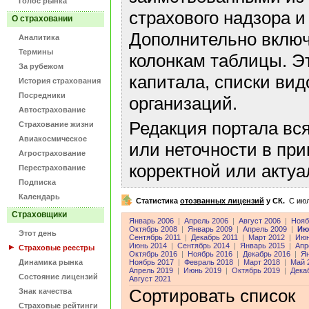
Голос рынка
страхового надзора и
О страховании
Дополнительно включ
Аналитика
Термины
колонкам таблицы. Э
За рубежом
капитала, списки ви
История страхования
Посредники
организаций.
Автострахование
Редакция портала вс
Страхование жизни
Авиакосмическое
или неточности в пр
Агрострахование
корректной или акту
Перестрахование
Подписка
Календарь
Статистика
отозванных лицензий
у СК.
C июл
Страховщики
Январь 2006
|
Апрель 2006
|
Август 2006
|
Нояб
Октябрь 2008
|
Январь 2009
|
Апрель 2009
|
Ию
Этот день
Сентябрь 2011
|
Декабрь 2011
|
Март 2012
|
Июн
Июнь 2014
|
Сентябрь 2014
|
Январь 2015
|
Апр
Страховые реестры
Октябрь 2016
|
Ноябрь 2016
|
Декабрь 2016
|
Ян
Динамика рынка
Ноябрь 2017
|
Февраль 2018
|
Март 2018
|
Май 
Апрель 2019
|
Июнь 2019
|
Октябрь 2019
|
Дека
Состояние лицензий
Август 2021
Сортировать список
Знак качества
Страховые рейтинги