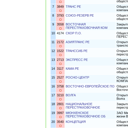
общест
7
3849
ТРАНС РЕ
Общест
компан
8
3793
СОЮЗ-РЕЗЕРВ РЕ
Общест
общес
9
3558
ВОСТОЧНАЯ
Закрыт
ПЕРЕСТРАХОВОЧНАЯ КОМ
компан
10
4174
СКОР П.О.
Общест
ПЕРЕС
11
2172
АЗИЯТРАНС РЕ
Открыт
трансп
12
1522
ТРАНССИБ РЕ
Открыт
перест
13
2713
ЭКСПРЕСС РЕ
Общест
компани
14
3117
КАМА РЕ
Общест
общест
15
2527
РОСНО-ЦЕНТР
Открыт
КОМПА
16
3758
ВОСТОЧНО-ЕВРОПЕЙСКОЕ ПО
Общест
Восточ
17
3210
ВОЛГА
Открыт
Волга
18
2801
НАЦИОНАЛЬНОЕ
Закрыт
ПЕРЕСТРАХОВОЧНОЕ
перест
19
3997
МЮНХЕНСКОЕ
ЗАО Мю
ПЕРЕСТРАХОВОЧНОЕ ОБ
жизни 
20
3540
КОНЦЕПЦИЯ
Общест
компан