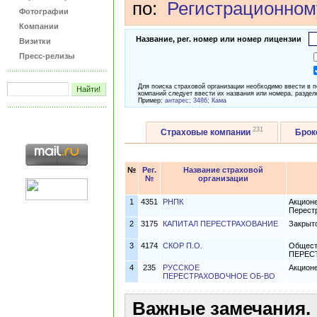
по:
Регистрационном
Фотографии
Компании
Название, рег. номер или номер лицензии
Визитки
Пресс-релизы
Для поиска страховой организации необходимо ввести в 
компаний следует ввести их названия или номера, раздел
Пример:
антарес; 3486; Кама
231
Страховые компании
Бро
№
Рег.
Название страховой
№
организации
1
4351
РНПК
Акцион
Перест
2
3175
КАПИТАЛ ПЕРЕСТРАХОВАНИЕ
Закрыт
3
4174
СКОР П.О.
Общест
ПЕРЕС
4
235
РУССКОЕ
Акцион
ПЕРЕСТРАХОВОЧНОЕ ОБ-ВО
Важные замечания.