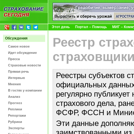
Этот день
Портал – Помощь
МИГ – Комм
Реестр стра
Обсуждения
Самое новое
страховщики
Идет обсуждение
Пресса
Страховые новости
Прямая речь
Реестры субъектов с
Интервью
официальных данных 
Мнения
В гостях у компании
регулярно публикует 
Анализ
страхового дела, ра
Прогноз
Реплики
ФСФР, ФССН и Минис
Репортажи
Эти данные дополняю
Рубрики
Эксперты
заимствованными из