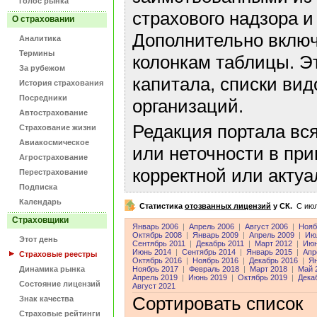
Голос рынка
страхового надзора и
О страховании
Дополнительно включ
Аналитика
Термины
колонкам таблицы. Э
За рубежом
капитала, списки ви
История страхования
Посредники
организаций.
Автострахование
Редакция портала вс
Страхование жизни
Авиакосмическое
или неточности в пр
Агрострахование
корректной или акту
Перестрахование
Подписка
Календарь
Статистика
отозванных лицензий
у СК.
C июл
Страховщики
Январь 2006
|
Апрель 2006
|
Август 2006
|
Нояб
Октябрь 2008
|
Январь 2009
|
Апрель 2009
|
Ию
Этот день
Сентябрь 2011
|
Декабрь 2011
|
Март 2012
|
Июн
Июнь 2014
|
Сентябрь 2014
|
Январь 2015
|
Апр
Страховые реестры
Октябрь 2016
|
Ноябрь 2016
|
Декабрь 2016
|
Ян
Динамика рынка
Ноябрь 2017
|
Февраль 2018
|
Март 2018
|
Май 
Апрель 2019
|
Июнь 2019
|
Октябрь 2019
|
Дека
Состояние лицензий
Август 2021
Сортировать список
Знак качества
Страховые рейтинги