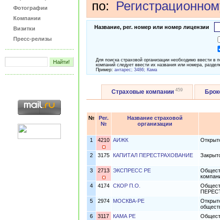
по:
Регистрационном
Фотографии
Компании
Название, рег. номер или номер лицензии
Визитки
Пресс-релизы
Для поиска страховой организации необходимо ввести в 
компаний следует ввести их названия или номера, раздел
Пример:
антарес; 3486; Кама
459
Страховые компании
Бро
№
Рег.
Название страховой
№
организации
1
4210
АИЖК
Открыт
2
3175
КАПИТАЛ ПЕРЕСТРАХОВАНИЕ
Закрыт
3
2713
ЭКСПРЕСС РЕ
Общест
компани
4
4174
СКОР П.О.
Общест
ПЕРЕС
5
2974
МОСКВА-РЕ
Открыт
общест
6
3117
КАМА РЕ
Общест