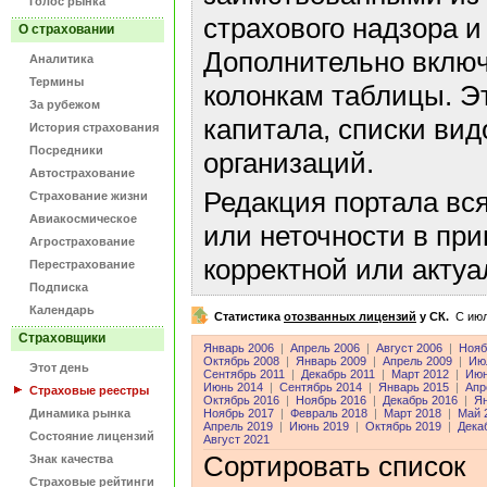
Голос рынка
страхового надзора и
О страховании
Дополнительно включ
Аналитика
Термины
колонкам таблицы. Э
За рубежом
капитала, списки ви
История страхования
Посредники
организаций.
Автострахование
Редакция портала вс
Страхование жизни
Авиакосмическое
или неточности в пр
Агрострахование
корректной или акту
Перестрахование
Подписка
Календарь
Статистика
отозванных лицензий
у СК.
C июл
Страховщики
Январь 2006
|
Апрель 2006
|
Август 2006
|
Нояб
Октябрь 2008
|
Январь 2009
|
Апрель 2009
|
Ию
Этот день
Сентябрь 2011
|
Декабрь 2011
|
Март 2012
|
Июн
Июнь 2014
|
Сентябрь 2014
|
Январь 2015
|
Апр
Страховые реестры
Октябрь 2016
|
Ноябрь 2016
|
Декабрь 2016
|
Ян
Динамика рынка
Ноябрь 2017
|
Февраль 2018
|
Март 2018
|
Май 
Апрель 2019
|
Июнь 2019
|
Октябрь 2019
|
Дека
Состояние лицензий
Август 2021
Сортировать список
Знак качества
Страховые рейтинги