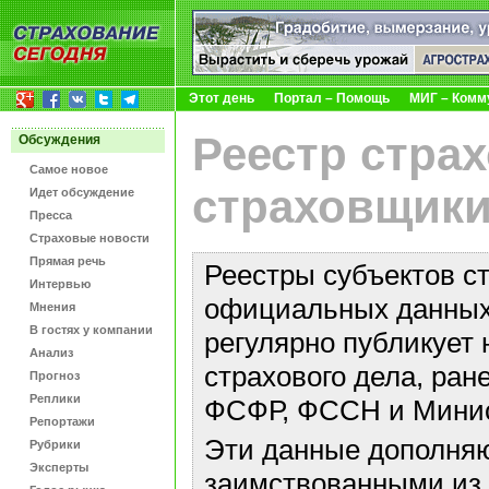
Этот день
Портал – Помощь
МИГ – Комм
Реестр стра
Обсуждения
Самое новое
страховщики
Идет обсуждение
Пресса
Страховые новости
Прямая речь
Реестры субъектов с
Интервью
официальных данных 
Мнения
В гостях у компании
регулярно публикует 
Анализ
страхового дела, ра
Прогноз
Реплики
ФСФР, ФССН и Минис
Репортажи
Эти данные дополняю
Рубрики
Эксперты
заимствованными из