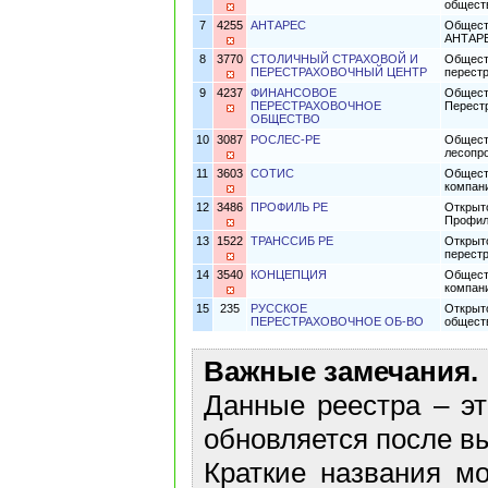
общест
7
4255
АНТАРЕС
Общест
АНТАР
8
3770
СТОЛИЧНЫЙ СТРАХОВОЙ И
Общест
ПЕРЕСТРАХОВОЧНЫЙ ЦЕНТР
перест
9
4237
ФИНАНСОВОЕ
Общест
ПЕРЕСТРАХОВОЧНОЕ
Перест
ОБЩЕСТВО
10
3087
РОСЛЕС-РЕ
Общест
лесопр
11
3603
СОТИС
Общест
компан
12
3486
ПРОФИЛЬ РЕ
Открыт
Профил
13
1522
ТРАНССИБ РЕ
Открыт
перест
14
3540
КОНЦЕПЦИЯ
Общест
компан
15
235
РУССКОЕ
Открыт
ПЕРЕСТРАХОВОЧНОЕ ОБ-ВО
общест
Важные замечания.
Данные реестра – эт
обновляется после в
Краткие названия м