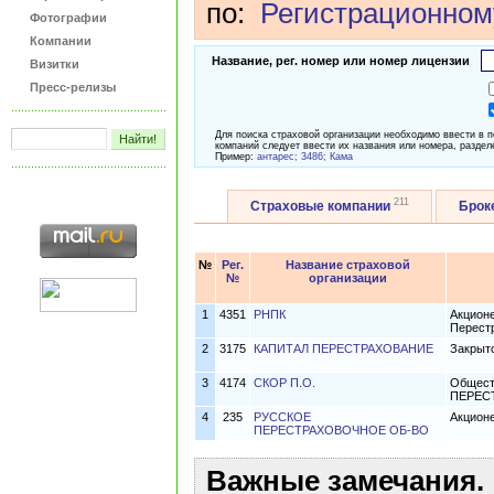
по:
Регистрационном
Фотографии
Компании
Название, рег. номер или номер лицензии
Визитки
Пресс-релизы
Для поиска страховой организации необходимо ввести в 
компаний следует ввести их названия или номера, раздел
Пример:
антарес; 3486; Кама
211
Страховые компании
Брок
№
Рег.
Название страховой
№
организации
1
4351
РНПК
Акцион
Перест
2
3175
КАПИТАЛ ПЕРЕСТРАХОВАНИЕ
Закрыт
3
4174
СКОР П.О.
Общест
ПЕРЕС
4
235
РУССКОЕ
Акцион
ПЕРЕСТРАХОВОЧНОЕ ОБ-ВО
Важные замечания.