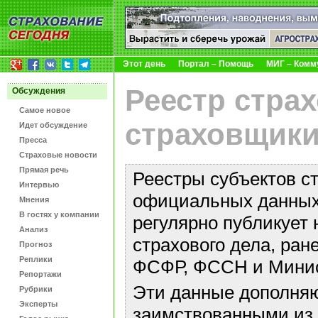
Этот день
Портал – Помощь
МИГ – Комм
Реестр стра
Обсуждения
Самое новое
страховщики
Идет обсуждение
Пресса
Страховые новости
Прямая речь
Реестры субъектов с
Интервью
официальных данных 
Мнения
В гостях у компании
регулярно публикует 
Анализ
страхового дела, ра
Прогноз
Реплики
ФСФР, ФССН и Минис
Репортажи
Эти данные дополняю
Рубрики
Эксперты
заимствованными из