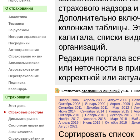
Голос рынка
страхового надзора и
О страховании
Дополнительно включ
Аналитика
Термины
колонкам таблицы. Э
За рубежом
капитала, списки ви
История страхования
Посредники
организаций.
Автострахование
Редакция портала вс
Страхование жизни
Авиакосмическое
или неточности в пр
Агрострахование
корректной или акту
Перестрахование
Подписка
Календарь
Статистика
отозванных лицензий
у СК.
C июл
Страховщики
Январь 2006
|
Апрель 2006
|
Август 2006
|
Нояб
Октябрь 2008
|
Январь 2009
|
Апрель 2009
|
Ию
Этот день
Сентябрь 2011
|
Декабрь 2011
|
Март 2012
|
Июн
Июнь 2014
|
Сентябрь 2014
|
Январь 2015
|
Апр
Страховые реестры
Октябрь 2016
|
Ноябрь 2016
|
Декабрь 2016
|
Ян
Динамика рынка
Ноябрь 2017
|
Февраль 2018
|
Март 2018
|
Май 
Апрель 2019
|
Июнь 2019
|
Октябрь 2019
|
Дека
Состояние лицензий
Август 2021
Сортировать список
Знак качества
Страховые рейтинги