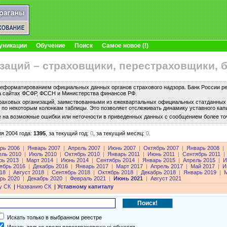
уникации
Обучение
Поиск
Самое новое (!)
заций – страховщики, перестраховщики, 
еформатированием официальных данных органов страхового надзора. Банк России рег
а сайтах ФСФР, ФССН и Министерства финансов РФ.
раховых организаций, заимствованными из ежеквартальных официальных статданных с
по некоторым колонкам таблицы. Это позволяет отслеживать динамику уставного капи
е на возможные ошибки или неточности в приведенных данных с сообщением более то
я 2004 года:
1395
,
за текущий год:
0
,
за текущий месяц:
0
.
рь 2006
|
Январь 2007
|
Апрель 2007
|
Июнь 2007
|
Октябрь 2007
|
Январь 2008
|
ель 2010
|
Июль 2010
|
Октябрь 2010
|
Январь 2011
|
Июнь 2011
|
Сентябрь 2011
|
рь 2013
|
Март 2014
|
Июнь 2014
|
Сентябрь 2014
|
Январь 2015
|
Апрель 2015
|
И
ябрь 2016
|
Декабрь 2016
|
Январь 2017
|
Март 2017
|
Апрель 2017
|
Май 2017
|
И
18
|
Август 2018
|
Сентябрь 2018
|
Октябрь 2018
|
Декабрь 2018
|
Январь 2019
|
М
рь 2020
|
Декабрь 2020
|
Февраль 2021
|
Июнь 2021
|
Август 2021
у СК
|
Названию СК
|
Уставному капиталу
Искать только в выбранном реестре