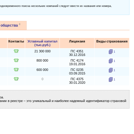
 одновременного поиска нескольких компаний следует ввести их названия или номера,
4
 общества
Контакты
Уставный капитал
Лицензия
Виды страхования
(тыс.руб.)
21 300 000
ПС 4351
1
30.12.2016
800 000
ПС 4174
1
19.01.2016
600 000
ПС 0235
1
03.09.2015
0
ПС 4375
1
30.01.2020
ра.
ании в реестре – это уникальный и наиболее надежный идентификатор страховой