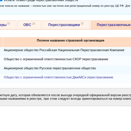
Искать только среди перестраховочных обществ
оле поиска ее название – полностью или частично или регистрационный номер по реестру ЦБ РФ. Для
57
14
37
керы
ОВС
Перестраховщики
Перестраховочные
Полное название страховой организации
Акционерное общество Российская Национальная Перестраховочная Компания
Общество с ограниченной ответственностью СКОР перестрахование
Акционерное общество Русское перестраховочное общество
Общество с ограниченной ответственностью ДжиАйСи перестрахование
ретную дату, которая обновляется после выхода очередной официальной версии реест
ными названиями в реестре, при этом следует всегда ориентироваться на номер комп