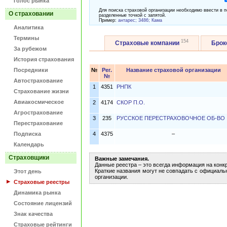
Голос рынка
Для поиска страховой организации необходимо ввести в п
О страховании
разделенные точкой с запятой.
Пример:
антарес; 3486; Кама
Аналитика
Термины
154
Страховые компании
Бро
За рубежом
История страхования
Посредники
№
Рег.
Название страховой организации
№
Автострахование
1
4351
РНПК
Страхование жизни
Авиакосмическое
2
4174
СКОР П.О.
Агрострахование
3
235
РУССКОЕ ПЕРЕСТРАХОВОЧНОЕ ОБ-ВО
Перестрахование
Подписка
4
4375
–
Календарь
Страховщики
Важные замечания.
Данные реестра – это всегда информация на конк
Краткие названия могут не совпадать с официаль
Этот день
организации.
Страховые реестры
Динамика рынка
Состояние лицензий
Знак качества
Страховые рейтинги