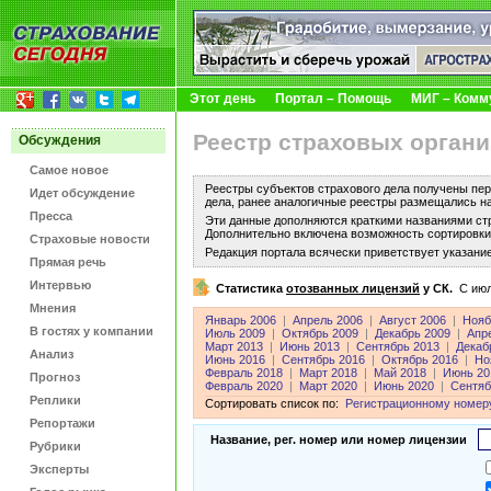
Этот день
Портал – Помощь
МИГ – Комм
Реестр страховых органи
Обсуждения
Самое новое
Реестры субъектов страхового дела получены пер
Идет обсуждение
дела, ранее аналогичные реестры размещались н
Пресса
Эти данные дополняются краткими названиями ст
Дополнительно включена возможность сортировки 
Страховые новости
Редакция портала всячески приветствует указани
Прямая речь
Интервью
Статистика
отозванных лицензий
у СК.
C июл
Мнения
Январь 2006
|
Апрель 2006
|
Август 2006
|
Нояб
В гостях у компании
Июль 2009
|
Октябрь 2009
|
Декабрь 2009
|
Апр
Март 2013
|
Июнь 2013
|
Сентябрь 2013
|
Декаб
Анализ
Июнь 2016
|
Сентябрь 2016
|
Октябрь 2016
|
Но
Февраль 2018
|
Март 2018
|
Май 2018
|
Июнь 20
Прогноз
Февраль 2020
|
Март 2020
|
Июнь 2020
|
Сентяб
Реплики
Сортировать список по:
Регистрационному номер
Репортажи
Название, рег. номер или номер лицензии
Рубрики
Эксперты