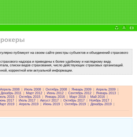
брокеры
улярно публикует на своем сайте реестры субъектов и объединений страхового
трахового надзора и приведены к более удобному и наглядному виду.
тала, списки видов страхования, число действующих страховых организаций.
чной, корректной или актуальной информации.
Апрель 2008
|
Июль 2008
|
Октябрь 2008
|
Январь 2009
|
Апрель 2009
|
Декабрь 2011
|
Март 2012
|
Июнь 2012
|
Сентябрь 2012
|
Январь 2013
|
юль 2015
|
Октябрь 2015
|
Январь 2016
|
Март 2016
|
Май 2016
|
юнь 2017
|
Июль 2017
|
Август 2017
|
Октябрь 2017
|
Ноябрь 2017
|
арт 2019
|
Апрель 2019
|
Июнь 2019
|
Октябрь 2019
|
Декабрь 2019
|