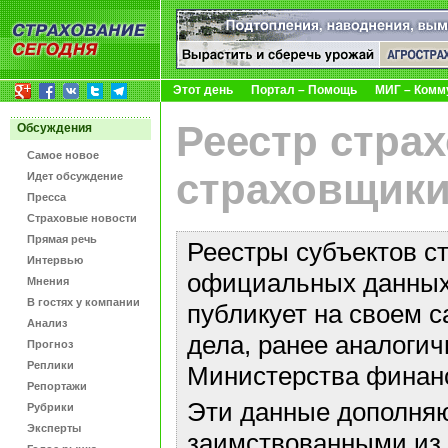
Этот день
Портал – Помощь
МИГ – Комм
Реестр стра
Обсуждения
Самое новое
страховщики
Идет обсуждение
Пресса
Страховые новости
Прямая речь
Реестры субъектов с
Интервью
официальных данных 
Мнения
В гостях у компании
публикует на своем с
Анализ
дела, ранее аналоги
Прогноз
Реплики
Министерства финан
Репортажи
Эти данные дополняю
Рубрики
Эксперты
заимствованными из