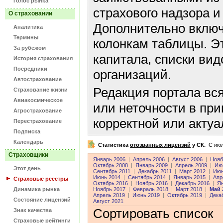
Голос рынка
страхового надзора и
О страховании
Дополнительно включ
Аналитика
Термины
колонкам таблицы. Э
За рубежом
капитала, списки ви
История страхования
Посредники
организаций.
Автострахование
Редакция портала вс
Страхование жизни
Авиакосмическое
или неточности в пр
Агрострахование
корректной или акту
Перестрахование
Подписка
Календарь
Статистика
отозванных лицензий
у СК.
C июл
Страховщики
Январь 2006
|
Апрель 2006
|
Август 2006
|
Нояб
Октябрь 2008
|
Январь 2009
|
Апрель 2009
|
Ию
Этот день
Сентябрь 2011
|
Декабрь 2011
|
Март 2012
|
Июн
Июнь 2014
|
Сентябрь 2014
|
Январь 2015
|
Апр
Страховые реестры
Октябрь 2016
|
Ноябрь 2016
|
Декабрь 2016
|
Ян
Динамика рынка
Ноябрь 2017
|
Февраль 2018
|
Март 2018
|
Май 
Апрель 2019
|
Июнь 2019
|
Октябрь 2019
|
Дека
Состояние лицензий
Август 2021
Сортировать список
Знак качества
Страховые рейтинги