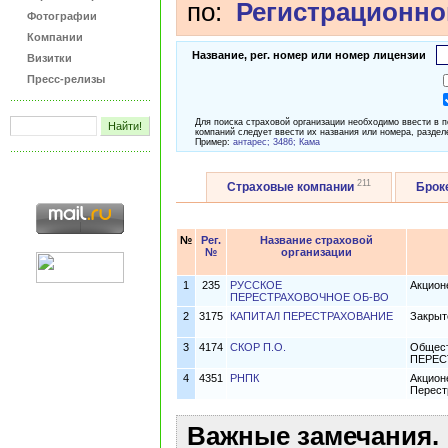
по:
Регистрационно
Фотографии
Компании
Название, рег. номер или номер лицензии
Визитки
Пресс-релизы
Для поиска страховой организации необходимо ввести в 
компаний следует ввести их названия или номера, раздел
Пример:
антарес; 3486; Кама
211
Страховые компании
Брок
№
Рег.
Название страховой
№
организации
1
235
РУССКОЕ
Акцион
ПЕРЕСТРАХОВОЧНОЕ ОБ-ВО
2
3175
КАПИТАЛ ПЕРЕСТРАХОВАНИЕ
Закрыт
3
4174
СКОР П.О.
Общест
ПЕРЕС
4
4351
РНПК
Акцион
Перест
Важные замечания.