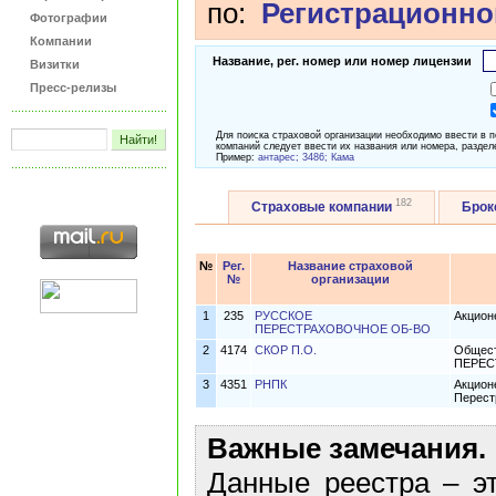
по:
Регистрационно
Фотографии
Компании
Название, рег. номер или номер лицензии
Визитки
Пресс-релизы
Для поиска страховой организации необходимо ввести в 
компаний следует ввести их названия или номера, раздел
Пример:
антарес; 3486; Кама
182
Страховые компании
Бро
№
Рег.
Название страховой
№
организации
1
235
РУССКОЕ
Акцион
ПЕРЕСТРАХОВОЧНОЕ ОБ-ВО
2
4174
СКОР П.О.
Общест
ПЕРЕС
3
4351
РНПК
Акцион
Перест
Важные замечания.
Данные реестра – эт