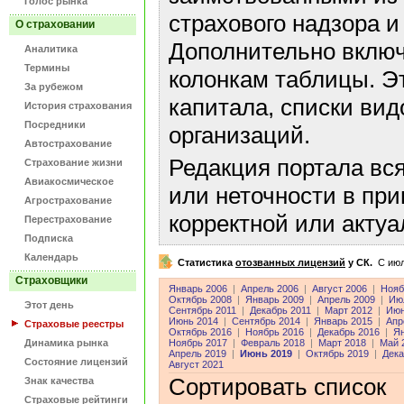
Голос рынка
страхового надзора и
О страховании
Дополнительно включ
Аналитика
Термины
колонкам таблицы. Э
За рубежом
капитала, списки ви
История страхования
Посредники
организаций.
Автострахование
Редакция портала вс
Страхование жизни
Авиакосмическое
или неточности в пр
Агрострахование
корректной или акту
Перестрахование
Подписка
Календарь
Статистика
отозванных лицензий
у СК.
C июл
Страховщики
Январь 2006
|
Апрель 2006
|
Август 2006
|
Нояб
Октябрь 2008
|
Январь 2009
|
Апрель 2009
|
Ию
Этот день
Сентябрь 2011
|
Декабрь 2011
|
Март 2012
|
Июн
Июнь 2014
|
Сентябрь 2014
|
Январь 2015
|
Апр
Страховые реестры
Октябрь 2016
|
Ноябрь 2016
|
Декабрь 2016
|
Ян
Динамика рынка
Ноябрь 2017
|
Февраль 2018
|
Март 2018
|
Май 
Апрель 2019
|
Июнь 2019
|
Октябрь 2019
|
Дека
Состояние лицензий
Август 2021
Сортировать список
Знак качества
Страховые рейтинги