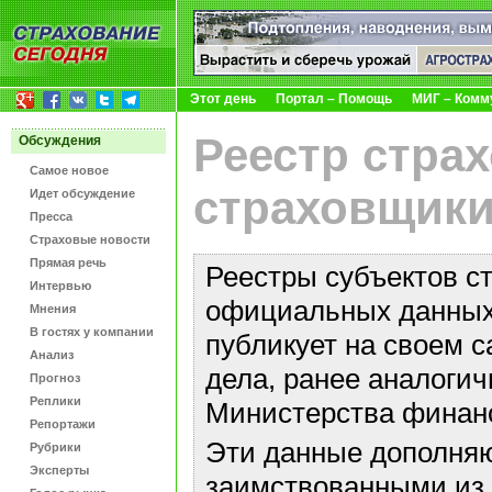
Этот день
Портал – Помощь
МИГ – Комм
Реестр стра
Обсуждения
Самое новое
страховщики
Идет обсуждение
Пресса
Страховые новости
Прямая речь
Реестры субъектов с
Интервью
официальных данных 
Мнения
В гостях у компании
публикует на своем с
Анализ
дела, ранее аналоги
Прогноз
Реплики
Министерства финан
Репортажи
Эти данные дополняю
Рубрики
Эксперты
заимствованными из