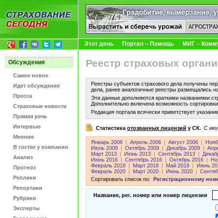
Этот день
Портал – Помощь
МИГ – Комм
Реестр страховых органи
Обсуждения
Самое новое
Реестры субъектов страхового дела получены пер
Идет обсуждение
дела, ранее аналогичные реестры размещались н
Пресса
Эти данные дополняются краткими названиями ст
Дополнительно включена возможность сортировки 
Страховые новости
Редакция портала всячески приветствует указани
Прямая речь
Интервью
Статистика
отозванных лицензий
у СК.
C июл
Мнения
Январь 2006
|
Апрель 2006
|
Август 2006
|
Нояб
В гостях у компании
Июль 2009
|
Октябрь 2009
|
Декабрь 2009
|
Апр
Март 2013
|
Июнь 2013
|
Сентябрь 2013
|
Декаб
Анализ
Июнь 2016
|
Сентябрь 2016
|
Октябрь 2016
|
Но
Февраль 2018
|
Март 2018
|
Май 2018
|
Июнь 20
Прогноз
Февраль 2020
|
Март 2020
|
Июнь 2020
|
Сентяб
Реплики
Сортировать список по:
Регистрационному ном
Репортажи
Название, рег. номер или номер лицензии
Рубрики
Эксперты