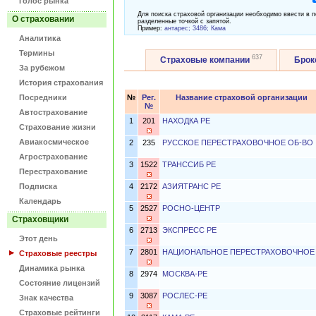
Голос рынка
Для поиска страховой организации необходимо ввести в п
О страховании
разделенные точкой с запятой.
Пример:
антарес; 3486; Кама
Аналитика
Термины
637
Страховые компании
Бро
За рубежом
История страхования
Посредники
№
Рег.
Название страховой организации
№
Автострахование
1
201
НАХОДКА РЕ
Страхование жизни
Авиакосмическое
2
235
РУССКОЕ ПЕРЕСТРАХОВОЧНОЕ ОБ-ВО
Агрострахование
3
1522
ТРАНССИБ РЕ
Перестрахование
Подписка
4
2172
АЗИЯТРАНС РЕ
Календарь
5
2527
РОСНО-ЦЕНТР
Страховщики
6
2713
ЭКСПРЕСС РЕ
Этот день
7
2801
НАЦИОНАЛЬНОЕ ПЕРЕСТРАХОВОЧНОЕ
Страховые реестры
Динамика рынка
8
2974
МОСКВА-РЕ
Состояние лицензий
9
3087
РОСЛЕС-РЕ
Знак качества
Страховые рейтинги