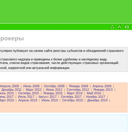
брокеры
улярно публикует на своем сайте реестры субъектов и объединений страхового
трахового надзора и приведены к более удобному и наглядному виду.
тала, списки видов страхования, число действующих страховых организаций.
чной, корректной или актуальной информации.
Апрель 2008
|
Июль 2008
|
Октябрь 2008
|
Январь 2009
|
Апрель 2009
|
Декабрь 2011
|
Март 2012
|
Июнь 2012
|
Сентябрь 2012
|
Январь 2013
|
юль 2015
|
Октябрь 2015
|
Январь 2016
|
Март 2016
|
Май 2016
|
юнь 2017
|
Июль 2017
|
Август 2017
|
Октябрь 2017
|
Ноябрь 2017
|
арт 2019
|
Апрель 2019
|
Июнь 2019
|
Октябрь 2019
|
Декабрь 2019
|