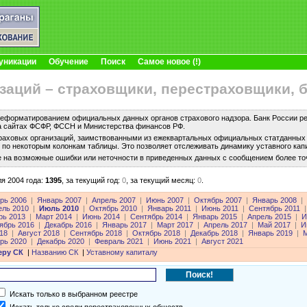
уникации
Обучение
Поиск
Самое новое (!)
заций – страховщики, перестраховщики, 
еформатированием официальных данных органов страхового надзора. Банк России рег
а сайтах ФСФР, ФССН и Министерства финансов РФ.
раховых организаций, заимствованными из ежеквартальных официальных статданных с
по некоторым колонкам таблицы. Это позволяет отслеживать динамику уставного капи
е на возможные ошибки или неточности в приведенных данных с сообщением более то
я 2004 года:
1395
,
за текущий год:
0
,
за текущий месяц:
0
.
рь 2006
|
Январь 2007
|
Апрель 2007
|
Июнь 2007
|
Октябрь 2007
|
Январь 2008
|
ель 2010
|
Июль 2010
|
Октябрь 2010
|
Январь 2011
|
Июнь 2011
|
Сентябрь 2011
|
рь 2013
|
Март 2014
|
Июнь 2014
|
Сентябрь 2014
|
Январь 2015
|
Апрель 2015
|
И
ябрь 2016
|
Декабрь 2016
|
Январь 2017
|
Март 2017
|
Апрель 2017
|
Май 2017
|
И
18
|
Август 2018
|
Сентябрь 2018
|
Октябрь 2018
|
Декабрь 2018
|
Январь 2019
|
М
рь 2020
|
Декабрь 2020
|
Февраль 2021
|
Июнь 2021
|
Август 2021
еру СК
|
Названию СК
|
Уставному капиталу
Искать только в выбранном реестре