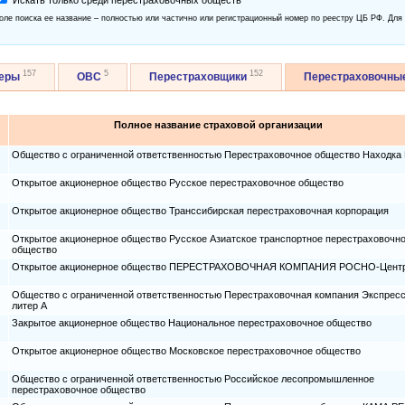
Искать только среди перестраховочных обществ
оле поиска ее название – полностью или частично или регистрационный номер по реестру ЦБ РФ. Для
157
5
152
керы
ОВС
Перестраховщики
Перестраховочны
Полное название страховой организации
Общество с ограниченной ответственностью Перестраховочное общество Находка
Открытое акционерное общество Русское перестраховочное общество
Открытое акционерное общество Транссибирская перестраховочная корпорация
Открытое акционерное общество Русское Азиатское транспортное перестраховочн
общество
Открытое акционерное общество ПЕРЕСТРАХОВОЧНАЯ КОМПАНИЯ РОСНО-Цент
Общество с ограниченной ответственностью Перестраховочная компания Экспресс
литер А
Закрытое акционерное общество Национальное перестраховочное общество
Открытое акционерное общество Московское перестраховочное общество
Общество с ограниченной ответственностью Российское лесопромышленное
перестраховочное общество