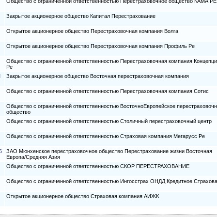
Общество с ограниченной ответственностью Перестраховочное общество КАМА РЕ
Закрытое акционерное общество Капитал Перестрахование
Открытое акционерное общество Перестраховочная компания Волга
Открытое акционерное общество Перестраховочная компания Профиль Ре
Общество с ограниченной ответственностью Перестраховочная компания Концепц
Ре
М
Закрытое акционерное общество Восточная перестраховочная компания
Общество с ограниченной ответственностью Перестраховочная компания Сотис
Общество с ограниченной ответственностью ВосточноЕвропейское перестраховоч
общество
Общество с ограниченной ответственностью Столичный перестраховочный центр
Общество с ограниченной ответственностью Страховая компания Мегарусс Ре
Б
ЗАО Мюнхенское перестраховочное общество Перестрахование жизни Восточная
Европа/Средняя Азия
Общество с ограниченной ответственностью СКОР ПЕРЕСТРАХОВАНИЕ
Общество с ограниченной ответственностью Ингосстрах ОНДД Кредитное Страхов
Открытое акционерное общество Страховая компания АИЖК