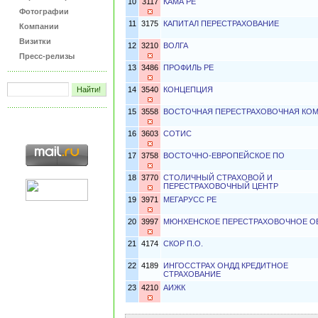
10
3117
КАМА РЕ
Фотографии
11
3175
КАПИТАЛ ПЕРЕСТРАХОВАНИЕ
Компании
Визитки
12
3210
ВОЛГА
Пресс-релизы
13
3486
ПРОФИЛЬ РЕ
14
3540
КОНЦЕПЦИЯ
15
3558
ВОСТОЧНАЯ ПЕРЕСТРАХОВОЧНАЯ КО
16
3603
СОТИС
17
3758
ВОСТОЧНО-ЕВРОПЕЙСКОЕ ПО
18
3770
СТОЛИЧНЫЙ СТРАХОВОЙ И
ПЕРЕСТРАХОВОЧНЫЙ ЦЕНТР
19
3971
МЕГАРУСС РЕ
20
3997
МЮНХЕНСКОЕ ПЕРЕСТРАХОВОЧНОЕ О
21
4174
СКОР П.О.
22
4189
ИНГОССТРАХ ОНДД КРЕДИТНОЕ
СТРАХОВАНИЕ
23
4210
АИЖК