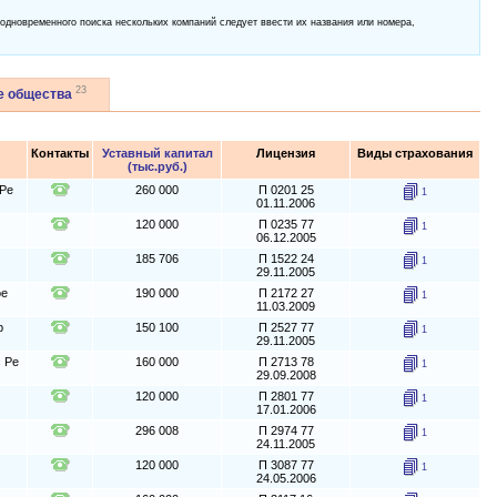
 одновременного поиска нескольких компаний следует ввести их названия или номера,
23
е общества
Контакты
Уставный капитал
Лицензия
Виды страхования
(тыс.руб.)
 Ре
260 000
П 0201 25
1
01.11.2006
120 000
П 0235 77
1
06.12.2005
185 706
П 1522 24
1
29.11.2005
ое
190 000
П 2172 27
1
11.03.2009
р
150 100
П 2527 77
1
29.11.2005
 Ре
160 000
П 2713 78
1
29.09.2008
120 000
П 2801 77
1
17.01.2006
296 008
П 2974 77
1
24.11.2005
120 000
П 3087 77
1
24.05.2006