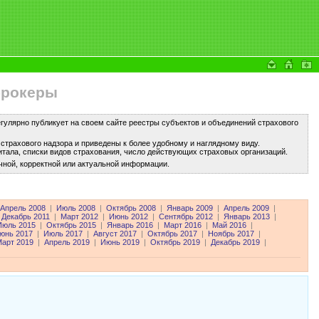
брокеры
улярно публикует на своем сайте реестры субъектов и объединений страхового
трахового надзора и приведены к более удобному и наглядному виду.
тала, списки видов страхования, число действующих страховых организаций.
чной, корректной или актуальной информации.
Апрель 2008
|
Июль 2008
|
Октябрь 2008
|
Январь 2009
|
Апрель 2009
|
Декабрь 2011
|
Март 2012
|
Июнь 2012
|
Сентябрь 2012
|
Январь 2013
|
Июль 2015
|
Октябрь 2015
|
Январь 2016
|
Март 2016
|
Май 2016
|
юнь 2017
|
Июль 2017
|
Август 2017
|
Октябрь 2017
|
Ноябрь 2017
|
арт 2019
|
Апрель 2019
|
Июнь 2019
|
Октябрь 2019
|
Декабрь 2019
|