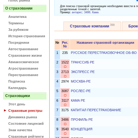
Голос рынка
Для поиска страховой организации необходимо ввести в п
О страховании
разделенные точкой с запятой.
Пример:
антарес; 3486; Кама
Аналитика
Термины
399
Страховые компании
Бро
За рубежом
История страхования
Посредники
№
Рег.
Название страховой организации
№
Автострахование
1
235
РУССКОЕ ПЕРЕСТРАХОВОЧНОЕ ОБ-ВО
Страхование жизни
Авиакосмическое
2
1522
ТРАНССИБ РЕ
Агрострахование
3
2713
ЭКСПРЕСС РЕ
Перестрахование
Подписка
4
2974
МОСКВА-РЕ
Календарь
5
3087
РОСЛЕС-РЕ
Страховщики
6
3117
КАМА РЕ
Этот день
7
3175
КАПИТАЛ ПЕРЕСТРАХОВАНИЕ
Страховые реестры
Динамика рынка
8
3486
ПРОФИЛЬ РЕ
Состояние лицензий
9
3540
КОНЦЕПЦИЯ
Знак качества
Страховые рейтинги