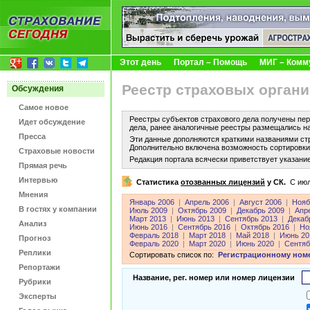
Этот день
Портал – Помощь
МИГ – Комм
Реестр страховых органи
Обсуждения
Самое новое
Реестры субъектов страхового дела получены пер
Идет обсуждение
дела, ранее аналогичные реестры размещались н
Пресса
Эти данные дополняются краткими названиями ст
Дополнительно включена возможность сортировки 
Страховые новости
Редакция портала всячески приветствует указани
Прямая речь
Интервью
Статистика
отозванных лицензий
у СК.
C июл
Мнения
Январь 2006
|
Апрель 2006
|
Август 2006
|
Нояб
В гостях у компании
Июль 2009
|
Октябрь 2009
|
Декабрь 2009
|
Апр
Март 2013
|
Июнь 2013
|
Сентябрь 2013
|
Декаб
Анализ
Июнь 2016
|
Сентябрь 2016
|
Октябрь 2016
|
Но
Февраль 2018
|
Март 2018
|
Май 2018
|
Июнь 20
Прогноз
Февраль 2020
|
Март 2020
|
Июнь 2020
|
Сентяб
Реплики
Сортировать список по:
Регистрационному ном
Репортажи
Название, рег. номер или номер лицензии
Рубрики
Эксперты