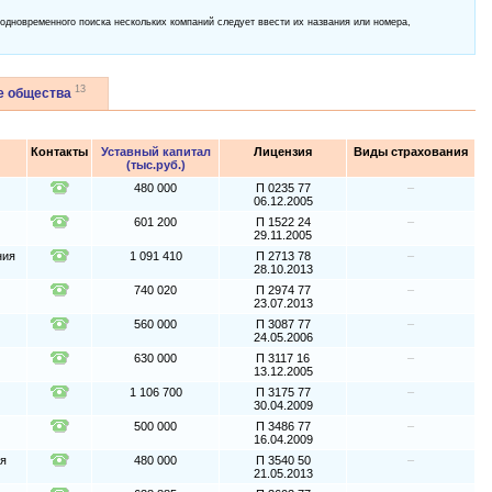
 одновременного поиска нескольких компаний следует ввести их названия или номера,
13
е общества
Контакты
Уставный капитал
Лицензия
Виды страхования
(тыс.руб.)
480 000
П 0235 77
–
06.12.2005
601 200
П 1522 24
–
29.11.2005
ния
1 091 410
П 2713 78
–
28.10.2013
740 020
П 2974 77
–
23.07.2013
560 000
П 3087 77
–
24.05.2006
630 000
П 3117 16
–
13.12.2005
1 106 700
П 3175 77
–
30.04.2009
500 000
П 3486 77
–
16.04.2009
ия
480 000
П 3540 50
–
21.05.2013