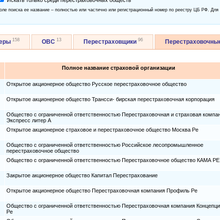
Искать только среди перестраховочных обществ
оле поиска ее название – полностью или частично или регистрационный номер по реестру ЦБ РФ. Для
158
13
96
керы
ОВС
Перестраховщики
Перестраховочны
Полное название страховой организации
Открытое акционерное общество Русское перестраховочное общество
Открытое акционерное общество Трансси- бирская перестраховочная корпорация
Общество с ограниченной ответственностью Перестраховочная и страховая компа
Экспресс литер А
Открытое акционерное страховое и перестраховочное общество Москва Ре
Общество с ограниченной ответственностью Российское лесопромышленное
перестраховочное общество
Общество с ограниченной ответственностью Перестраховочное общество КАМА РЕ
Закрытое акционерное общество Капитал Перестрахование
Открытое акционерное общество Перестраховочная компания Профиль Ре
Общество с ограниченной ответственностью Перестраховочная компания Концепц
Ре