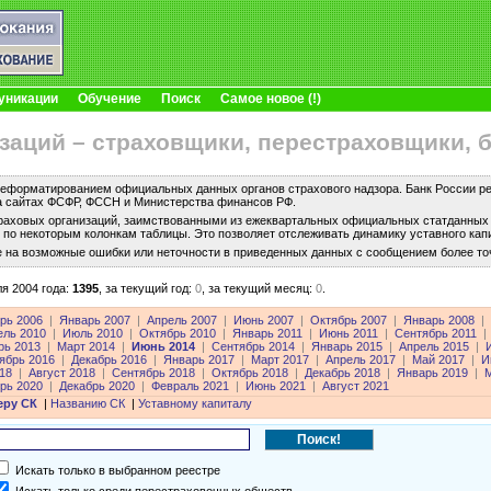
уникации
Обучение
Поиск
Самое новое (!)
заций – страховщики, перестраховщики, 
еформатированием официальных данных органов страхового надзора. Банк России рег
а сайтах ФСФР, ФССН и Министерства финансов РФ.
раховых организаций, заимствованными из ежеквартальных официальных статданных с
по некоторым колонкам таблицы. Это позволяет отслеживать динамику уставного капи
е на возможные ошибки или неточности в приведенных данных с сообщением более то
я 2004 года:
1395
,
за текущий год:
0
,
за текущий месяц:
0
.
рь 2006
|
Январь 2007
|
Апрель 2007
|
Июнь 2007
|
Октябрь 2007
|
Январь 2008
|
ель 2010
|
Июль 2010
|
Октябрь 2010
|
Январь 2011
|
Июнь 2011
|
Сентябрь 2011
|
рь 2013
|
Март 2014
|
Июнь 2014
|
Сентябрь 2014
|
Январь 2015
|
Апрель 2015
|
ябрь 2016
|
Декабрь 2016
|
Январь 2017
|
Март 2017
|
Апрель 2017
|
Май 2017
|
И
18
|
Август 2018
|
Сентябрь 2018
|
Октябрь 2018
|
Декабрь 2018
|
Январь 2019
|
М
рь 2020
|
Декабрь 2020
|
Февраль 2021
|
Июнь 2021
|
Август 2021
еру СК
|
Названию СК
|
Уставному капиталу
Искать только в выбранном реестре