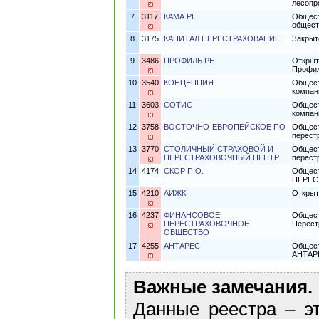
лесопр
7
3117
КАМА РЕ
Общест
общест
8
3175
КАПИТАЛ ПЕРЕСТРАХОВАНИЕ
Закрыт
9
3486
ПРОФИЛЬ РЕ
Открыт
Профил
10
3540
КОНЦЕПЦИЯ
Общест
компан
11
3603
СОТИС
Общест
компан
12
3758
ВОСТОЧНО-ЕВРОПЕЙСКОЕ ПО
Общест
перест
13
3770
СТОЛИЧНЫЙ СТРАХОВОЙ И
Общест
ПЕРЕСТРАХОВОЧНЫЙ ЦЕНТР
перест
14
4174
СКОР П.О.
Общест
ПЕРЕС
15
4210
АИЖК
Открыт
16
4237
ФИНАНСОВОЕ
Общест
ПЕРЕСТРАХОВОЧНОЕ
Перест
ОБЩЕСТВО
17
4255
АНТАРЕС
Общест
АНТАР
Важные замечания.
Данные реестра – эт