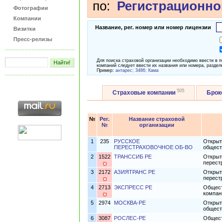
по:
Регистрационно
Фотографии
Компании
Название, рег. номер или номер лицензии
Визитки
Пресс-релизы
Для поиска страховой организации необходимо ввести в 
компаний следует ввести их названия или номера, раздел
Пример:
антарес; 3486; Кама
505
Страховые компании
Бро
№
Рег.
Название страховой
№
организации
1
235
РУССКОЕ
Открыт
ПЕРЕСТРАХОВОЧНОЕ ОБ-ВО
общест
2
1522
ТРАНССИБ РЕ
Открыт
перест
3
2172
АЗИЯТРАНС РЕ
Открыт
перест
4
2713
ЭКСПРЕСС РЕ
Общест
компан
5
2974
МОСКВА-РЕ
Открыт
общест
6
3087
РОСЛЕС-РЕ
Общест