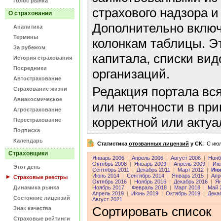
Голос рынка
страхового надзора и
О страховании
Дополнительно включ
Аналитика
Термины
колонкам таблицы. Э
За рубежом
капитала, списки ви
История страхования
Посредники
организаций.
Автострахование
Редакция портала вс
Страхование жизни
Авиакосмическое
или неточности в пр
Агрострахование
корректной или акту
Перестрахование
Подписка
Календарь
Статистика
отозванных лицензий
у СК.
C июл
Страховщики
Январь 2006
|
Апрель 2006
|
Август 2006
|
Нояб
Октябрь 2008
|
Январь 2009
|
Апрель 2009
|
Ию
Этот день
Сентябрь 2011
|
Декабрь 2011
|
Март 2012
|
Июн
Июнь 2014
|
Сентябрь 2014
|
Январь 2015
|
Апр
Страховые реестры
Октябрь 2016
|
Ноябрь 2016
|
Декабрь 2016
|
Ян
Динамика рынка
Ноябрь 2017
|
Февраль 2018
|
Март 2018
|
Май 
Апрель 2019
|
Июнь 2019
|
Октябрь 2019
|
Дека
Состояние лицензий
Август 2021
Сортировать список
Знак качества
Страховые рейтинги