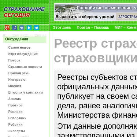
Этот день
Портал – Помощь
МИГ – Комм
Реестр стра
Обсуждения
Самое новое
страховщики
Идет обсуждение
Пресса
Страховые новости
Прямая речь
Реестры субъектов с
Интервью
официальных данных 
Мнения
В гостях у компании
публикует на своем с
Анализ
дела, ранее аналоги
Прогноз
Реплики
Министерства финан
Репортажи
Эти данные дополняю
Рубрики
Эксперты
заимствованными из