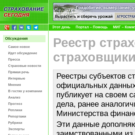
Этот день
Портал – Помощь
МИГ – Комм
Реестр стра
Обсуждения
Самое новое
страховщики
Идет обсуждение
Пресса
Страховые новости
Прямая речь
Реестры субъектов с
Интервью
официальных данных 
Мнения
В гостях у компании
публикует на своем с
Анализ
дела, ранее аналоги
Прогноз
Реплики
Министерства финан
Репортажи
Эти данные дополняю
Рубрики
Эксперты
заимствованными из