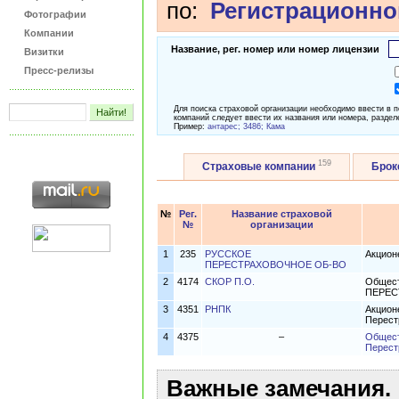
по:
Регистрационно
Фотографии
Компании
Название, рег. номер или номер лицензии
Визитки
Пресс-релизы
Для поиска страховой организации необходимо ввести в 
компаний следует ввести их названия или номера, раздел
Пример:
антарес; 3486; Кама
159
Страховые компании
Бро
№
Рег.
Название страховой
№
организации
1
235
РУССКОЕ
Акцион
ПЕРЕСТРАХОВОЧНОЕ ОБ-ВО
2
4174
СКОР П.О.
Общест
ПЕРЕС
3
4351
РНПК
Акцион
Перест
4
4375
–
Общест
Перест
Важные замечания.