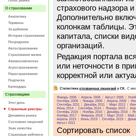
Голос рынка
страхового надзора и
О страховании
Дополнительно включ
Аналитика
Термины
колонкам таблицы. Э
За рубежом
капитала, списки ви
История страхования
Посредники
организаций.
Автострахование
Редакция портала вс
Страхование жизни
Авиакосмическое
или неточности в пр
Агрострахование
корректной или акту
Перестрахование
Подписка
Календарь
Статистика
отозванных лицензий
у СК.
C июл
Страховщики
Январь 2006
|
Апрель 2006
|
Август 2006
|
Нояб
Октябрь 2008
|
Январь 2009
|
Апрель 2009
|
Ию
Этот день
Сентябрь 2011
|
Декабрь 2011
|
Март 2012
|
Июн
Июнь 2014
|
Сентябрь 2014
|
Январь 2015
|
Апр
Страховые реестры
Октябрь 2016
|
Ноябрь 2016
|
Декабрь 2016
|
Ян
Динамика рынка
Ноябрь 2017
|
Февраль 2018
|
Март 2018
|
Май 
Апрель 2019
|
Июнь 2019
|
Октябрь 2019
|
Дека
Состояние лицензий
Август 2021
Сортировать список
Знак качества
Страховые рейтинги