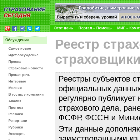
Этот день
Портал – Помощь
МИГ – Комм
Реестр стра
Обсуждения
Самое новое
страховщики
Идет обсуждение
Пресса
Страховые новости
Прямая речь
Реестры субъектов с
Интервью
официальных данных 
Мнения
В гостях у компании
регулярно публикует 
Анализ
страхового дела, ра
Прогноз
Реплики
ФСФР, ФССН и Минис
Репортажи
Эти данные дополняю
Рубрики
Эксперты
заимствованными из