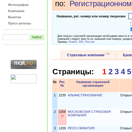
по:
Регистрационном
Фотографии
Компании
Название, рег. номер или номер лицензии
Визитки
Пресс-релизы
Для поиска страховой организации необходимо ввести в 
компаний следует ввести их названия или номера, раздел
Пример:
Гелиос; 621; Россия
719
Страховые компании
Бро
Страницы:
1
2
3
4
5
№
Рег.
Название страховой
№
организации
1
2239
АЛЬФАСТРАХОВАНИЕ
Открыт
2
3259
МОСКОВСКАЯ СТРАХОВАЯ
Открыт
КОМПАНИЯ
3
1209
РЕСО-ГАРАНТИЯ
Открыт