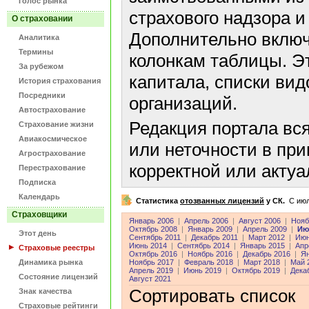
Голос рынка
страхового надзора и
О страховании
Дополнительно включ
Аналитика
Термины
колонкам таблицы. Э
За рубежом
капитала, списки ви
История страхования
Посредники
организаций.
Автострахование
Редакция портала вс
Страхование жизни
Авиакосмическое
или неточности в пр
Агрострахование
корректной или акту
Перестрахование
Подписка
Календарь
Статистика
отозванных лицензий
у СК.
C июл
Страховщики
Январь 2006
|
Апрель 2006
|
Август 2006
|
Нояб
Октябрь 2008
|
Январь 2009
|
Апрель 2009
|
Ию
Этот день
Сентябрь 2011
|
Декабрь 2011
|
Март 2012
|
Июн
Июнь 2014
|
Сентябрь 2014
|
Январь 2015
|
Апр
Страховые реестры
Октябрь 2016
|
Ноябрь 2016
|
Декабрь 2016
|
Ян
Динамика рынка
Ноябрь 2017
|
Февраль 2018
|
Март 2018
|
Май 
Апрель 2019
|
Июнь 2019
|
Октябрь 2019
|
Дека
Состояние лицензий
Август 2021
Сортировать список
Знак качества
Страховые рейтинги