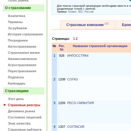
Голос рынка
Для поиска страховой организации необходимо ввести в п
О страховании
разделенные точкой с запятой.
Пример:
Гелиос; 621; Россия
Аналитика
Термины
263
Страховые компании
Бро
За рубежом
История страхования
Страницы:
1
2
Посредники
№
Рег.
Название страховой организации
Автострахование
№
Страхование жизни
1
928
ИНГОССТРАХ
Авиакосмическое
Агрострахование
Перестрахование
Подписка
2
1208
СОГАЗ
Календарь
Страховщики
Этот день
3
1209
РЕСО-ГАРАНТИЯ
Страховые реестры
Динамика рынка
Состояние лицензий
Знак качества
4
1307
СОГЛАСИЕ
Страховые рейтинги