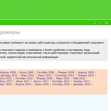
брокеры
улярно публикует на своем сайте реестры субъектов и объединений страхового
трахового надзора и приведены к более удобному и наглядному виду.
тала, списки видов страхования, число действующих страховых организаций.
чной, корректной или актуальной информации.
Апрель 2008
|
Июль 2008
|
Октябрь 2008
|
Январь 2009
|
Апрель 2009
|
Декабрь 2011
|
Март 2012
|
Июнь 2012
|
Сентябрь 2012
|
Январь 2013
|
юль 2015
|
Октябрь 2015
|
Январь 2016
|
Март 2016
|
Май 2016
|
Июнь 2017
|
Июль 2017
|
Август 2017
|
Октябрь 2017
|
Ноябрь 2017
|
арт 2019
|
Апрель 2019
|
Июнь 2019
|
Октябрь 2019
|
Декабрь 2019
|