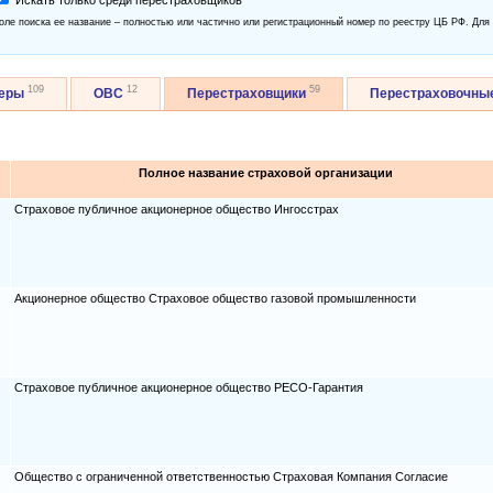
Искать только среди перестраховщиков
оле поиска ее название – полностью или частично или регистрационный номер по реестру ЦБ РФ. Для
109
12
59
керы
ОВС
Перестраховщики
Перестраховочны
Полное название страховой организации
Страховое публичное акционерное общество Ингосстрах
Акционерное общество Страховое общество газовой промышленности
Страховое публичное акционерное общество РЕСО-Гарантия
Общество с ограниченной ответственностью Страховая Компания Согласие