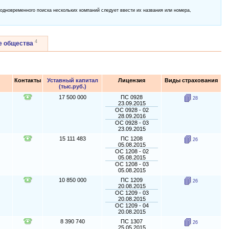
 одновременного поиска нескольких компаний следует ввести их названия или номера,
4
е общества
Контакты
Уставный капитал
Лицензия
Виды страхования
(тыс.руб.)
17 500 000
ПС 0928
28
23.09.2015
ОС 0928 - 02
28.09.2016
ОС 0928 - 03
23.09.2015
15 111 483
ПС 1208
26
05.08.2015
ОС 1208 - 02
05.08.2015
ОС 1208 - 03
05.08.2015
10 850 000
ПС 1209
26
20.08.2015
ОС 1209 - 03
20.08.2015
ОС 1209 - 04
20.08.2015
8 390 740
ПС 1307
26
25.05.2015