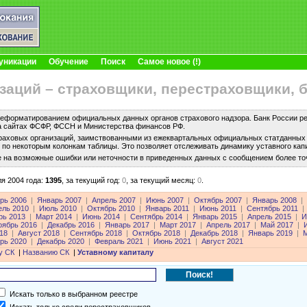
уникации
Обучение
Поиск
Самое новое (!)
заций – страховщики, перестраховщики, 
еформатированием официальных данных органов страхового надзора. Банк России рег
а сайтах ФСФР, ФССН и Министерства финансов РФ.
раховых организаций, заимствованными из ежеквартальных официальных статданных с
по некоторым колонкам таблицы. Это позволяет отслеживать динамику уставного капи
е на возможные ошибки или неточности в приведенных данных с сообщением более то
я 2004 года:
1395
,
за текущий год:
0
,
за текущий месяц:
0
.
рь 2006
|
Январь 2007
|
Апрель 2007
|
Июнь 2007
|
Октябрь 2007
|
Январь 2008
|
ель 2010
|
Июль 2010
|
Октябрь 2010
|
Январь 2011
|
Июнь 2011
|
Сентябрь 2011
|
рь 2013
|
Март 2014
|
Июнь 2014
|
Сентябрь 2014
|
Январь 2015
|
Апрель 2015
|
И
оябрь 2016
|
Декабрь 2016
|
Январь 2017
|
Март 2017
|
Апрель 2017
|
Май 2017
|
18
|
Август 2018
|
Сентябрь 2018
|
Октябрь 2018
|
Декабрь 2018
|
Январь 2019
|
М
рь 2020
|
Декабрь 2020
|
Февраль 2021
|
Июнь 2021
|
Август 2021
у СК
|
Названию СК
|
Уставному капиталу
Искать только в выбранном реестре