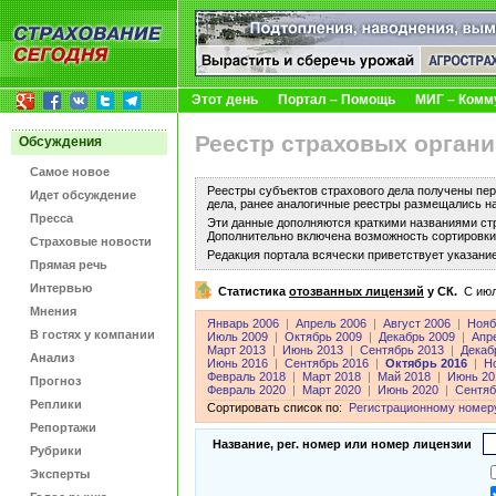
Этот день
Портал – Помощь
МИГ – Комм
Реестр страховых органи
Обсуждения
Самое новое
Реестры субъектов страхового дела получены пер
Идет обсуждение
дела, ранее аналогичные реестры размещались н
Пресса
Эти данные дополняются краткими названиями ст
Дополнительно включена возможность сортировки 
Страховые новости
Редакция портала всячески приветствует указани
Прямая речь
Интервью
Статистика
отозванных лицензий
у СК.
C июл
Мнения
Январь 2006
|
Апрель 2006
|
Август 2006
|
Нояб
В гостях у компании
Июль 2009
|
Октябрь 2009
|
Декабрь 2009
|
Апр
Март 2013
|
Июнь 2013
|
Сентябрь 2013
|
Декаб
Анализ
Июнь 2016
|
Сентябрь 2016
|
Октябрь 2016
|
Н
Февраль 2018
|
Март 2018
|
Май 2018
|
Июнь 20
Прогноз
Февраль 2020
|
Март 2020
|
Июнь 2020
|
Сентяб
Реплики
Сортировать список по:
Регистрационному номер
Репортажи
Название, рег. номер или номер лицензии
Рубрики
Эксперты