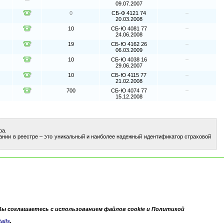
09.07.2007
0
СБ-Ф 4121 74
–
20.03.2008
10
СБ-Ю 4081 77
–
24.06.2008
19
СБ-Ю 4162 26
–
06.03.2009
10
СБ-Ю 4038 16
–
29.06.2007
10
СБ-Ю 4115 77
–
21.02.2008
700
СБ-Ю 4074 77
–
15.12.2008
ра.
ании в реестре – это уникальный и наиболее надежный идентификатор страховой
Вы соглашаетесь с использованием файлов cookie и Политикой
ails
.