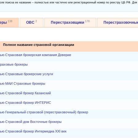
оле поиска ее название – полностью или частично или регистрационный номер по реестру ЦБ РФ. Для
138
2
178
керы
ОВС
Перестраховщики
Перестраховочны
Полное название страховой организации
тью Страховая брокерская компания Доверие
траховые брокеры
ью Страховые брокерские услуги
тью МАИ Страховые брокеры
ью Страховой брокер Казанский
стью Страховой брокер ИНТЕРИС
ью Генеральный страховой (перестраховочный) брокер
тью Страховой дом Восточные брокеры
ью Страховой брокер Интермедиа XXI век