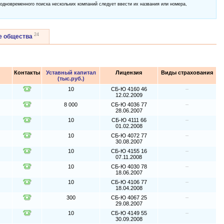
 одновременного поиска нескольких компаний следует ввести их названия или номера,
24
е общества
Контакты
Уставный капитал
Лицензия
Виды страхования
(тыс.руб.)
10
СБ-Ю 4160 46
–
12.02.2009
8 000
СБ-Ю 4036 77
–
28.06.2007
10
СБ-Ю 4111 66
–
01.02.2008
10
СБ-Ю 4072 77
–
30.08.2007
10
СБ-Ю 4155 16
–
07.11.2008
10
СБ-Ю 4030 78
–
18.06.2007
10
СБ-Ю 4106 77
–
18.04.2008
300
СБ-Ю 4067 25
–
29.08.2007
10
СБ-Ю 4149 55
–
30.09.2008