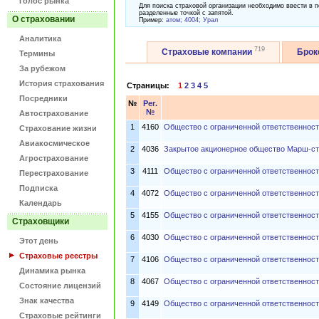
Голос рынка
Для поиска страховой организации необходимо ввести в п
разделенные точкой с запятой.
О страховании
Пример:
атом; 4004; Урал
Аналитика
719
Страховые компании
Бро
Термины
За рубежом
История страхования
Страницы:
1
2
3
4
5
Посредники
№
Рег.
№
Автострахование
1
4160
Общество с ограниченной ответственнос
Страхование жизни
Авиакосмическое
2
4036
Закрытое акционерное общество Марш-с
Агрострахование
3
4111
Общество с ограниченной ответственност
Перестрахование
Подписка
4
4072
Общество с ограниченной ответственнос
Календарь
5
4155
Общество с ограниченной ответственност
Страховщики
6
4030
Общество с ограниченной ответственно
Этот день
Страховые реестры
7
4106
Общество с ограниченной ответственност
Динамика рынка
8
4067
Общество с ограниченной ответственнос
Состояние лицензий
Знак качества
9
4149
Общество с ограниченной ответственност
Страховые рейтинги