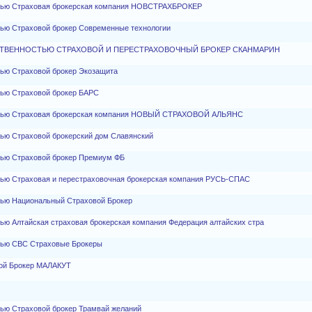
стью Страховая брокерская компания НОВСТРАХБРОКЕР
тью Страховой брокер Современные технологии
ТВЕННОСТЬЮ СТРАХОВОЙ И ПЕРЕСТРАХОВОЧНЫЙ БРОКЕР СКАНМАРИН
тью Страховой брокер Экозащита
тью Страховой брокер БАРС
остью Страховая брокерская компания НОВЫЙ СТРАХОВОЙ АЛЬЯНС
тью Страховой брокерский дом Славянский
тью Страховой брокер Премиум ФБ
тью Страховая и перестраховочная брокерская компания РУСЬ-СПАС
тью Национальный Страховой Брокер
ью Алтайская страховая брокерская компания Федерация алтайских стра
тью СВС Страховые Брокеры
вой Брокер МАЛАКУТ
тью Страховой брокер Трамвай желаний