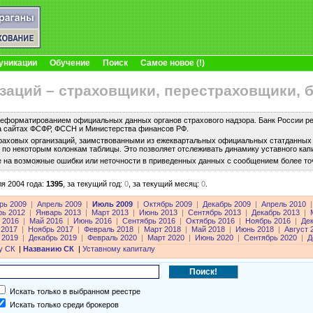
уникации
Обучение
Поиск
Самое новое (!)
заций – страховщики, перестраховщики, 
еформатированием официальных данных органов страхового надзора. Банк России рег
а сайтах ФСФР, ФССН и Министерства финансов РФ.
раховых организаций, заимствованными из ежеквартальных официальных статданных с
по некоторым колонкам таблицы. Это позволяет отслеживать динамику уставного капи
е на возможные ошибки или неточности в приведенных данных с сообщением более то
я 2004 года:
1395
,
за текущий год:
0
,
за текущий месяц:
0
.
рь 2009
|
Апрель 2009
|
Июль 2009
|
Октябрь 2009
|
Декабрь 2009
|
Апрель 2010
|
рь 2012
|
Январь 2013
|
Март 2013
|
Июнь 2013
|
Сентябрь 2013
|
Декабрь 2013
|
 2016
|
Май 2016
|
Июнь 2016
|
Сентябрь 2016
|
Октябрь 2016
|
Ноябрь 2016
|
Де
 2017
|
Ноябрь 2017
|
Февраль 2018
|
Март 2018
|
Май 2018
|
Июнь 2018
|
Август 
 2019
|
Декабрь 2019
|
Февраль 2020
|
Март 2020
|
Июнь 2020
|
Сентябрь 2020
|
Д
у СК
|
Названию СК
|
Уставному капиталу
Искать только в выбранном реестре
Искать только среди брокеров