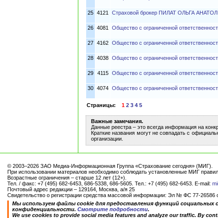
25
4121
Страховой брокер ПИЛАТ ОЛЬГА АНАТО
26
4081
Общество с ограниченной ответственност
27
4162
Общество с ограниченной ответственно
28
4038
Общество с ограниченной ответственнос
29
4115
Общество с ограниченной ответственно
30
4074
Общество с ограниченной ответственност
Страницы:
1
2
3
4
5
Важные замечания.
Данные реестра – это всегда информация на конк
Краткие названия могут не совпадать с официаль
организации.
© 2003–2026 ЗАО Медиа-Информационная Группа «Страхование сегодня» (МИГ).
При использовании материалов необходимо соблюдать установленные МИГ правил
Возрастные ограничения – старше 12 лет (12+).
Тел. / факс: +7 (495) 682-6453, 686-5338, 686-5605. Тел.: +7 (495) 682-6453. E-mail:
mi
Почтовый адрес редакции – 129164, Москва, а/я 25
Свидетельство о регистрации средства массовой информации: Эл № ФС 77-26586 от
Мы используем файлы cookie для предоставления функций социальных 
конфиденциальности.
Смотрите подробности
.
We use cookies to provide social media features and analyze our traffic. By conti