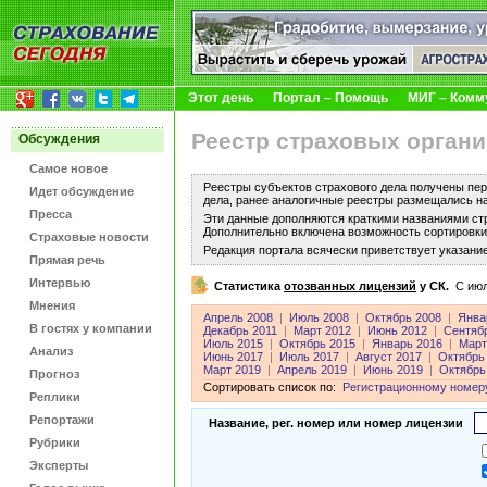
Этот день
Портал – Помощь
МИГ – Комм
Реестр страховых органи
Обсуждения
Самое новое
Реестры субъектов страхового дела получены пер
Идет обсуждение
дела, ранее аналогичные реестры размещались н
Пресса
Эти данные дополняются краткими названиями ст
Дополнительно включена возможность сортировки 
Страховые новости
Редакция портала всячески приветствует указани
Прямая речь
Интервью
Статистика
отозванных лицензий
у СК.
C июл
Мнения
Апрель 2008
|
Июль 2008
|
Октябрь 2008
|
Янва
В гостях у компании
Декабрь 2011
|
Март 2012
|
Июнь 2012
|
Сентяб
Июль 2015
|
Октябрь 2015
|
Январь 2016
|
Март
Анализ
Июнь 2017
|
Июль 2017
|
Август 2017
|
Октябрь
Март 2019
|
Апрель 2019
|
Июнь 2019
|
Октябрь
Прогноз
Сортировать список по:
Регистрационному номер
Реплики
Репортажи
Название, рег. номер или номер лицензии
Рубрики
Эксперты