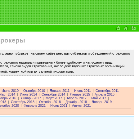
брокеры
улярно публикует на своем сайте реестры субъектов и объединений страхового
трахового надзора и приведены к более удобному и наглядному виду.
тала, списки видов страхования, число действующих страховых организаций.
чной, корректной или актуальной информации.
Июль 2010
|
Октябрь 2010
|
Январь 2011
|
Июнь 2011
|
Сентябрь 2011
|
Март 2014
|
Июнь 2014
|
Сентябрь 2014
|
Январь 2015
|
Апрель 2015
|
кабрь 2016
|
Январь 2017
|
Март 2017
|
Апрель 2017
|
Май 2017
|
2018
|
Сентябрь 2018
|
Октябрь 2018
|
Декабрь 2018
|
Январь 2019
|
екабрь 2020
|
Февраль 2021
|
Июнь 2021
|
Август 2021