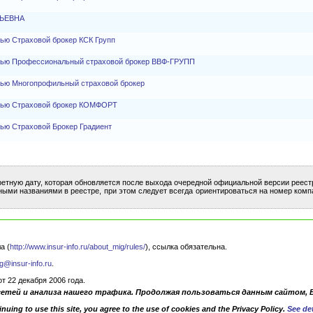
ЛЬЕВНА
ью Страховой брокер КСК Групп
стью Профессиональный страховой брокер ВВФ-ГРУПП
тью Многопрофильный страховой брокер
стью Страховой брокер КОМФОРТ
ью Страховой Брокер Градиент
ретную дату, которая обновляется после выхода очередной официальной версии реест
ными названиями в реестре, при этом следует всегда ориентироваться на номер комп
а (
http://www.insur-info.ru/about_mig/rules/
), ссылка обязательна.
g@insur-info.ru
.
 22 декабря 2006 года.
сетей и анализа нашего трафика. Продолжая пользоваться данным сайтом, 
nuing to use this site, you agree to the use of cookies and the Privacy Policy.
See det