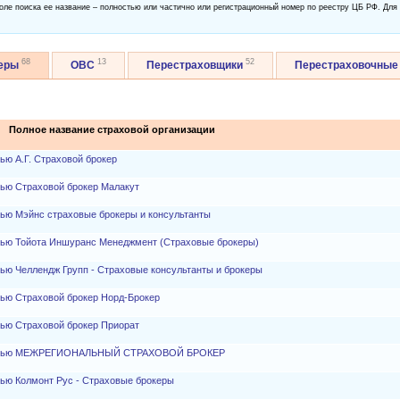
оле поиска ее название – полностью или частично или регистрационный номер по реестру ЦБ РФ. Для
68
13
52
еры
ОВС
Перестраховщики
Перестраховочные
Полное название страховой организации
ью А.Г. Страховой брокер
тью Страховой брокер Малакут
тью Мэйнс страховые брокеры и консультанты
тью Тойота Иншуранс Менеджмент (Страховые брокеры)
ью Челлендж Групп - Страховые консультанты и брокеры
тью Страховой брокер Норд-Брокер
тью Страховой брокер Приорат
нностью МЕЖРЕГИОНАЛЬНЫЙ СТРАХОВОЙ БРОКЕР
ью Колмонт Рус - Страховые брокеры