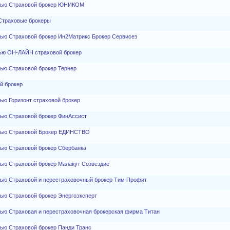
стью Страховой брокер ЮНИКОМ
Страховые брокеры
тью Страховой брокер Ин2Матрикс Брокер Сервисез
тью ОН-ЛАЙН страховой брокер
ью Страховой брокер Тернер
й брокер
ью Горизонт страховой брокер
тью Страховой брокер ФинАссист
стью Страховой Брокер ЕДИНСТВО
тью Страховой брокер Сбербанка
тью Страховой брокер Малакут Созвездие
тью Страховой и перестраховочный брокер Тим Профит
ью Страховой брокер Энергоэксперт
тью Страховая и перестраховочная брокерская фирма Титан
тью Страховой брокер Панди Транс