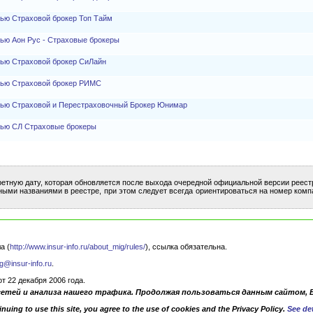
тью Страховой брокер Топ Тайм
ью Аон Рус - Страховые брокеры
тью Страховой брокер СиЛайн
тью Страховой брокер РИМС
тью Страховой и Перестраховочный Брокер Юнимар
тью СЛ Страховые брокеры
ретную дату, которая обновляется после выхода очередной официальной версии реест
ными названиями в реестре, при этом следует всегда ориентироваться на номер комп
а (
http://www.insur-info.ru/about_mig/rules/
), ссылка обязательна.
g@insur-info.ru
.
 22 декабря 2006 года.
сетей и анализа нашего трафика. Продолжая пользоваться данным сайтом, 
nuing to use this site, you agree to the use of cookies and the Privacy Policy.
See det