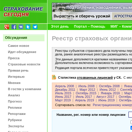
Этот день
Портал – Помощь
МИГ – Комм
Реестр страховых органи
Обсуждения
Самое новое
Реестры субъектов страхового дела получены пер
Идет обсуждение
дела, ранее аналогичные реестры размещались н
Пресса
Эти данные дополняются краткими названиями ст
Дополнительно включена возможность сортировки 
Страховые новости
Редакция портала всячески приветствует указани
Прямая речь
Интервью
Статистика
отозванных лицензий
у СК.
C июл
Мнения
Апрель 2008
|
Июль 2008
|
Октябрь 2008
|
Янва
В гостях у компании
Декабрь 2011
|
Март 2012
|
Июнь 2012
|
Сентяб
Июль 2015
|
Октябрь 2015
|
Январь 2016
|
Март
Анализ
Июнь 2017
|
Июль 2017
|
Август 2017
|
Октябрь
Март 2019
|
Апрель 2019
|
Июнь 2019
|
Октябрь
Прогноз
Сортировать список по:
Регистрационному номер
Реплики
Репортажи
Название, рег. номер или номер лицензии
Рубрики
Эксперты