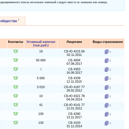
 одновременного поиска нескольких компаний следует ввести их названия или номера,
4
 общества
Контакты
Уставный капитал
Лицензия
Виды страхования
(тыс.руб.)
19
СБ-Ю 4215 56
1
02.11.2011
50 000
СБ 4004
1
07.08.2017
0
СБ 4353
1
16.08.2017
5 000
СБ 4339
1
12.11.2015
3 010
СБ-Ю 4187 77
1
28.02.2012
10
СБ-Ю 4321 78
1
04.04.2014
41
СБ-Ю 4141 77
1
12.01.2012
100
СБ 4290
1
13.11.2017
130
СБ 4103
1
31.12.2014