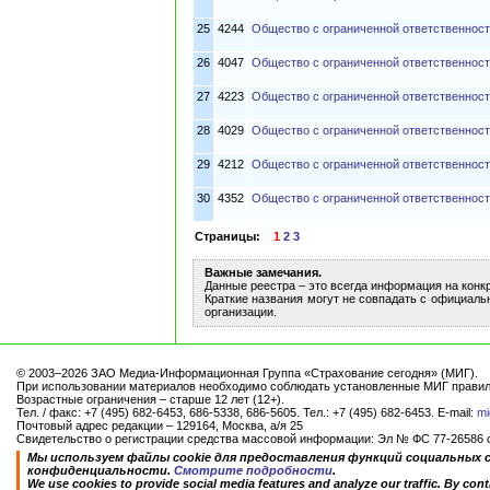
25
4244
Общество с ограниченной ответственнос
26
4047
Общество с ограниченной ответственност
27
4223
Общество с ограниченной ответственнос
28
4029
Общество с ограниченной ответственнос
29
4212
Общество с ограниченной ответственнос
30
4352
Общество с ограниченной ответственнос
Страницы:
1
2
3
Важные замечания.
Данные реестра – это всегда информация на конк
Краткие названия могут не совпадать с официаль
организации.
© 2003–2026 ЗАО Медиа-Информационная Группа «Страхование сегодня» (МИГ).
При использовании материалов необходимо соблюдать установленные МИГ правил
Возрастные ограничения – старше 12 лет (12+).
Тел. / факс: +7 (495) 682-6453, 686-5338, 686-5605. Тел.: +7 (495) 682-6453. E-mail:
mi
Почтовый адрес редакции – 129164, Москва, а/я 25
Свидетельство о регистрации средства массовой информации: Эл № ФС 77-26586 от
Мы используем файлы cookie для предоставления функций социальных 
конфиденциальности.
Смотрите подробности
.
We use cookies to provide social media features and analyze our traffic. By conti