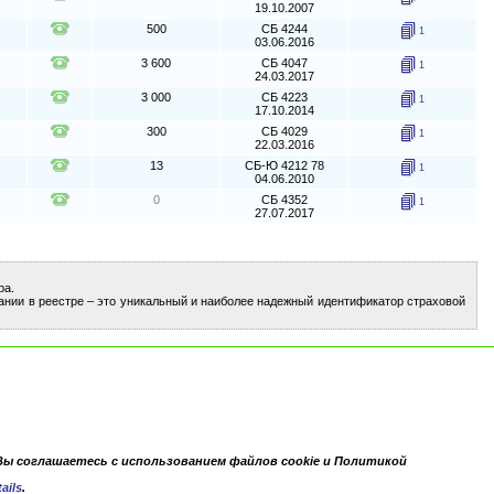
19.10.2007
500
СБ 4244
1
03.06.2016
3 600
СБ 4047
1
24.03.2017
3 000
СБ 4223
1
17.10.2014
300
СБ 4029
1
22.03.2016
13
СБ-Ю 4212 78
1
04.06.2010
0
СБ 4352
1
27.07.2017
ра.
ании в реестре – это уникальный и наиболее надежный идентификатор страховой
Вы соглашаетесь с использованием файлов cookie и Политикой
ails
.