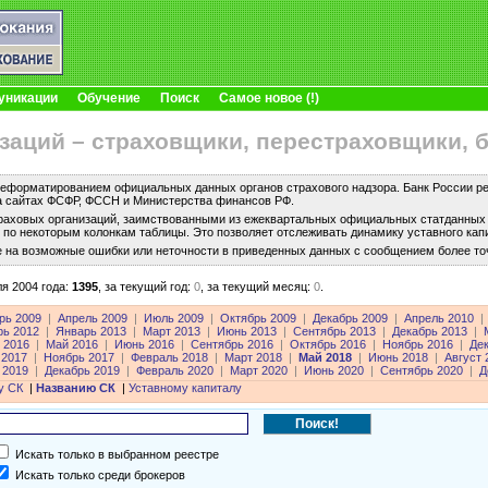
уникации
Обучение
Поиск
Самое новое (!)
заций – страховщики, перестраховщики, 
еформатированием официальных данных органов страхового надзора. Банк России рег
а сайтах ФСФР, ФССН и Министерства финансов РФ.
раховых организаций, заимствованными из ежеквартальных официальных статданных с
по некоторым колонкам таблицы. Это позволяет отслеживать динамику уставного капи
е на возможные ошибки или неточности в приведенных данных с сообщением более то
я 2004 года:
1395
,
за текущий год:
0
,
за текущий месяц:
0
.
рь 2009
|
Апрель 2009
|
Июль 2009
|
Октябрь 2009
|
Декабрь 2009
|
Апрель 2010
|
рь 2012
|
Январь 2013
|
Март 2013
|
Июнь 2013
|
Сентябрь 2013
|
Декабрь 2013
|
 2016
|
Май 2016
|
Июнь 2016
|
Сентябрь 2016
|
Октябрь 2016
|
Ноябрь 2016
|
Де
 2017
|
Ноябрь 2017
|
Февраль 2018
|
Март 2018
|
Май 2018
|
Июнь 2018
|
Август 
 2019
|
Декабрь 2019
|
Февраль 2020
|
Март 2020
|
Июнь 2020
|
Сентябрь 2020
|
Д
у СК
|
Названию СК
|
Уставному капиталу
Искать только в выбранном реестре
Искать только среди брокеров