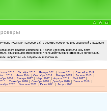
брокеры
улярно публикует на своем сайте реестры субъектов и объединений страхового
трахового надзора и приведены к более удобному и наглядному виду.
тала, списки видов страхования, число действующих страховых организаций.
чной, корректной или актуальной информации.
Июль 2010
|
Октябрь 2010
|
Январь 2011
|
Июнь 2011
|
Сентябрь 2011
|
Март 2014
|
Июнь 2014
|
Сентябрь 2014
|
Январь 2015
|
Апрель 2015
|
кабрь 2016
|
Январь 2017
|
Март 2017
|
Апрель 2017
|
Май 2017
|
2018
|
Сентябрь 2018
|
Октябрь 2018
|
Декабрь 2018
|
Январь 2019
|
екабрь 2020
|
Февраль 2021
|
Июнь 2021
|
Август 2021