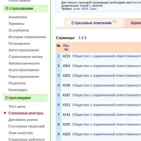
Голос рынка
Для поиска страховой организации необходимо ввести в п
разделенные точкой с запятой.
О страховании
Пример:
атом; 4004; Урал
Аналитика
211
Страховые компании
Брок
Термины
За рубежом
История страхования
Страницы:
1
2
3
Посредники
№
Рег.
№
Автострахование
1
4215
Общество с ограниченной ответственност
Страхование жизни
Авиакосмическое
2
4004
Общество с ограниченной ответственнос
Агрострахование
3
4353
Общество с ограниченной ответственнос
Перестрахование
Подписка
4
4339
Общество с ограниченной ответственнос
Календарь
5
4187
Общество с ограниченной ответственност
Страховщики
6
4321
Общество с ограниченной ответственнос
Этот день
Страховые реестры
7
4141
Общество с ограниченной ответственнос
Динамика рынка
8
4290
Общество с ограниченной ответстве
Состояние лицензий
Знак качества
9
4103
Общество с ограниченной ответственност
Страховые рейтинги