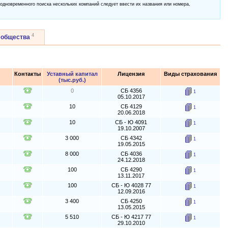
 одновременного поиска нескольких компаний следует ввести их названия или номера,
4
 общества
Контакты
Уставный капитал
Лицензия
Виды страхования
(тыс.руб.)
0
СБ 4356
1
05.10.2017
10
СБ 4129
1
20.06.2018
10
СБ - Ю 4091
1
19.10.2007
3 000
СБ 4342
1
19.05.2015
8 000
СБ 4036
1
24.12.2018
100
СБ 4290
1
13.11.2017
100
СБ - Ю 4028 77
1
12.09.2016
3 400
СБ 4250
1
13.05.2015
5 510
СБ - Ю 4217 77
1
29.10.2010