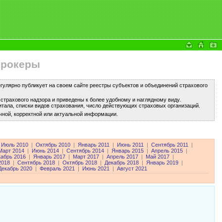
брокеры
улярно публикует на своем сайте реестры субъектов и объединений страхового
трахового надзора и приведены к более удобному и наглядному виду.
тала, списки видов страхования, число действующих страховых организаций.
чной, корректной или актуальной информации.
Июль 2010
|
Октябрь 2010
|
Январь 2011
|
Июнь 2011
|
Сентябрь 2011
|
Март 2014
|
Июнь 2014
|
Сентябрь 2014
|
Январь 2015
|
Апрель 2015
|
кабрь 2016
|
Январь 2017
|
Март 2017
|
Апрель 2017
|
Май 2017
|
2018
|
Сентябрь 2018
|
Октябрь 2018
|
Декабрь 2018
|
Январь 2019
|
Декабрь 2020
|
Февраль 2021
|
Июнь 2021
|
Август 2021