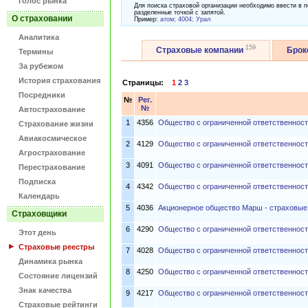
Голос рынка
Для поиска страховой организации необходимо ввести в п
разделенные точкой с запятой.
О страховании
Пример:
атом; 4004; Урал
Аналитика
159
Страховые компании
Бро
Термины
За рубежом
История страхования
Страницы:
1
2
3
Посредники
№
Рег.
№
Автострахование
1
4356
Общество с ограниченной ответственност
Страхование жизни
Авиакосмическое
2
4129
Общество с ограниченной ответственност
Агрострахование
3
4091
Общество с ограниченной ответственнос
Перестрахование
Подписка
4
4342
Общество с ограниченной ответственнос
Календарь
5
4036
Акционерное общество Марш - страховые
Страховщики
6
4290
Общество с ограниченной ответстве
Этот день
Страховые реестры
7
4028
Общество с ограниченной ответственно
Динамика рынка
8
4250
Общество с ограниченной ответственнос
Состояние лицензий
Знак качества
9
4217
Общество с ограниченной ответственност
Страховые рейтинги