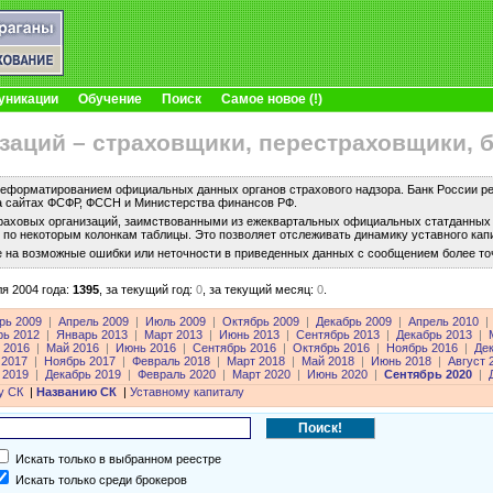
уникации
Обучение
Поиск
Самое новое (!)
заций – страховщики, перестраховщики, 
еформатированием официальных данных органов страхового надзора. Банк России рег
а сайтах ФСФР, ФССН и Министерства финансов РФ.
раховых организаций, заимствованными из ежеквартальных официальных статданных с
по некоторым колонкам таблицы. Это позволяет отслеживать динамику уставного капи
е на возможные ошибки или неточности в приведенных данных с сообщением более то
я 2004 года:
1395
,
за текущий год:
0
,
за текущий месяц:
0
.
рь 2009
|
Апрель 2009
|
Июль 2009
|
Октябрь 2009
|
Декабрь 2009
|
Апрель 2010
|
рь 2012
|
Январь 2013
|
Март 2013
|
Июнь 2013
|
Сентябрь 2013
|
Декабрь 2013
|
 2016
|
Май 2016
|
Июнь 2016
|
Сентябрь 2016
|
Октябрь 2016
|
Ноябрь 2016
|
Де
 2017
|
Ноябрь 2017
|
Февраль 2018
|
Март 2018
|
Май 2018
|
Июнь 2018
|
Август 
 2019
|
Декабрь 2019
|
Февраль 2020
|
Март 2020
|
Июнь 2020
|
Сентябрь 2020
|
у СК
|
Названию СК
|
Уставному капиталу
Искать только в выбранном реестре
Искать только среди брокеров