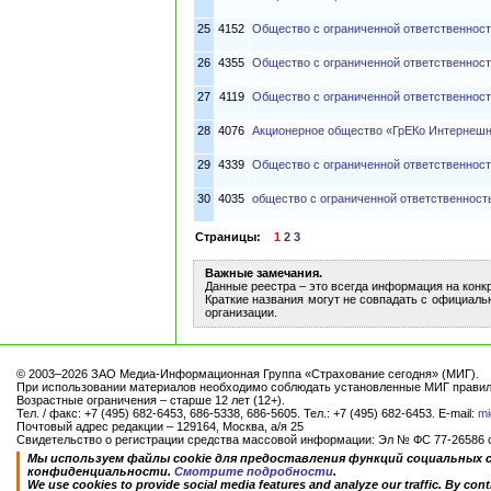
25
4152
Общество с ограниченной ответственнос
26
4355
Общество с ограниченной ответственнос
27
4119
Общество с ограниченной ответственнос
28
4076
Акционерное общество «ГрЕКо Интернешн
29
4339
Общество с ограниченной ответственнос
30
4035
общество с ограниченной ответственнос
Страницы:
1
2
3
Важные замечания.
Данные реестра – это всегда информация на конк
Краткие названия могут не совпадать с официаль
организации.
© 2003–2026 ЗАО Медиа-Информационная Группа «Страхование сегодня» (МИГ).
При использовании материалов необходимо соблюдать установленные МИГ правил
Возрастные ограничения – старше 12 лет (12+).
Тел. / факс: +7 (495) 682-6453, 686-5338, 686-5605. Тел.: +7 (495) 682-6453. E-mail:
mi
Почтовый адрес редакции – 129164, Москва, а/я 25
Свидетельство о регистрации средства массовой информации: Эл № ФС 77-26586 от
Мы используем файлы cookie для предоставления функций социальных 
конфиденциальности.
Смотрите подробности
.
We use cookies to provide social media features and analyze our traffic. By conti