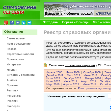
Этот день
Портал – Помощь
МИГ – Комм
Реестр страховых органи
Обсуждения
Самое новое
Реестры субъектов страхового дела получены пер
Идет обсуждение
дела, ранее аналогичные реестры размещались н
Пресса
Эти данные дополняются краткими названиями ст
Дополнительно включена возможность сортировки 
Страховые новости
Редакция портала всячески приветствует указани
Прямая речь
Интервью
Статистика
отозванных лицензий
у СК.
C июл
Мнения
Апрель 2008
|
Июль 2008
|
Октябрь 2008
|
Янва
В гостях у компании
Декабрь 2011
|
Март 2012
|
Июнь 2012
|
Сентяб
Июль 2015
|
Октябрь 2015
|
Январь 2016
|
Март
Анализ
Июнь 2017
|
Июль 2017
|
Август 2017
|
Октябрь
Март 2019
|
Апрель 2019
|
Июнь 2019
|
Октябрь
Прогноз
Сортировать список по:
Регистрационному номер
Реплики
Репортажи
Название, рег. номер или номер лицензии
Рубрики
Эксперты