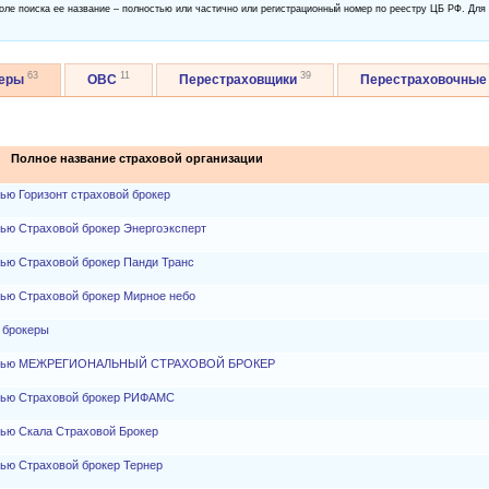
оле поиска ее название – полностью или частично или регистрационный номер по реестру ЦБ РФ. Для
63
11
39
керы
ОВС
Перестраховщики
Перестраховочные
Полное название страховой организации
ью Горизонт страховой брокер
ью Страховой брокер Энергоэксперт
тью Страховой брокер Панди Транс
тью Страховой брокер Мирное небо
 брокеры
нностью МЕЖРЕГИОНАЛЬНЫЙ СТРАХОВОЙ БРОКЕР
стью Страховой брокер РИФАМС
тью Скала Страховой Брокер
ью Страховой брокер Тернер