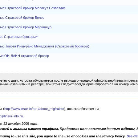
тью Страховой брокер Малакут Созвездие
тью Страховой брокер Велес
тью Страховой брокер Мариншур
л. Страховые брокеры»
тью Тойота Иншуранс Менеджмент (Страховые брокеры)
тью ОН-ЛАЙН страховой брокер
ретную дату, которая обновляется после выхода очередной официальной версии реест
ными названиями в реестре, при этом следует всегда ориентироваться на номер комп
а (
http://www.insur-info.ru/about_mig/rules/
), ссылка обязательна.
g@insur-info.ru
.
 22 декабря 2006 года.
сетей и анализа нашего трафика. Продолжая пользоваться данным сайтом, 
nuing to use this site, you agree to the use of cookies and the Privacy Policy.
See det