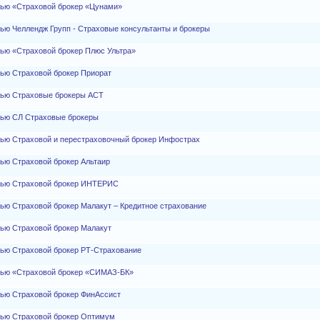
тью «Страховой брокер «Цунами»
ью Челлендж Групп - Страховые консультанты и брокеры
тью «Страховой брокер Плюс Ультра»
тью Страховой брокер Приорат
тью Страховые брокеры АСТ
тью СЛ Страховые брокеры
тью Страховой и перестраховочный брокер Инфострах
ью Страховой брокер Альтаир
стью Страховой брокер ИНТЕРИС
ью Страховой брокер Малакут – Кредитное страхование
тью Страховой брокер Малакут
тью Страховой брокер РТ-Страхование
тью «Страховой брокер «СИМАЗ-БК»
тью Страховой брокер ФинАссист
тью Страховой брокер Оптимум