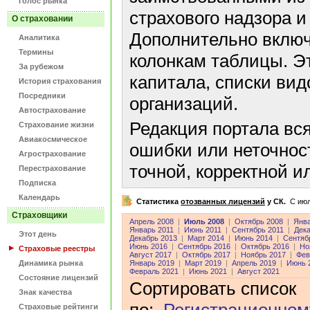
Голос рынка
страхового надзора и
О страховании
Дополнительно включ
Аналитика
Термины
колонкам таблицы. Э
За рубежом
капитала, списки ви
История страхования
Посредники
организаций.
Автострахование
Редакция портала вс
Страхование жизни
Авиакосмическое
ошибки или неточнос
Агрострахование
точной, корректной 
Перестрахование
Подписка
Календарь
Статистика
отозванных лицензий
у СК.
C июл
Страховщики
Апрель 2008
|
Июль 2008
|
Октябрь 2008
|
Янва
Январь 2011
|
Июнь 2011
|
Сентябрь 2011
|
Дека
Этот день
Декабрь 2013
|
Март 2014
|
Июнь 2014
|
Сентяб
Июнь 2016
|
Сентябрь 2016
|
Октябрь 2016
|
Но
Страховые реестры
Август 2017
|
Октябрь 2017
|
Ноябрь 2017
|
Фев
Динамика рынка
Январь 2019
|
Март 2019
|
Апрель 2019
|
Июнь 
Февраль 2021
|
Июнь 2021
|
Август 2021
Состояние лицензий
Сортировать список
Знак качества
Страховые рейтинги