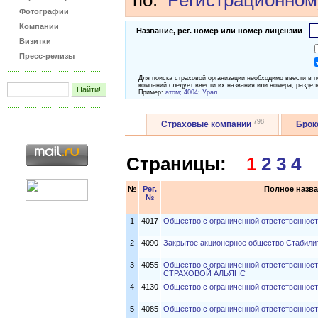
по:
Регистрационном
Фотографии
Компании
Название, рег. номер или номер лицензии
Визитки
Пресс-релизы
Для поиска страховой организации необходимо ввести в 
компаний следует ввести их названия или номера, раздел
Пример:
атом; 4004; Урал
798
Страховые компании
Бро
Страницы:
1
2
3
4
№
Рег.
Полное назва
№
1
4017
Общество с ограниченной ответственност
2
4090
Закрытое акционерное общество Стабили
3
4055
Общество с ограниченной ответственно
СТРАХОВОЙ АЛЬЯНС
4
4130
Общество с ограниченной ответственнос
5
4085
Общество с ограниченной ответственнос