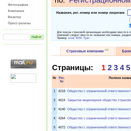
по:
Регистрационном
Фотографии
Компании
Название, рег. номер или номер лицензии
Визитки
Пресс-релизы
Для поиска страховой организации необходимо ввести в 
компаний следует ввести их названия или номера, раздел
Пример:
атом; 4004; Урал
445
Страховые компании
Бро
Страницы:
1
2
3
4
5
№
Рег.
Полное назва
№
1
4218
Общество с ограниченной ответственнос
2
4024
Закрытое акционерное общество страхов
3
4140
Общество с ограниченной ответственност
4
4264
Общество с ограниченной ответственнос
5
4072
Общество с ограниченной ответственнос