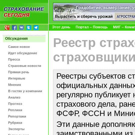
Этот день
Портал – Помощь
МИГ – Комм
Реестр стра
Обсуждения
Самое новое
страховщики
Идет обсуждение
Пресса
Страховые новости
Прямая речь
Реестры субъектов с
Интервью
официальных данных 
Мнения
В гостях у компании
регулярно публикует 
Анализ
страхового дела, ра
Прогноз
Реплики
ФСФР, ФССН и Минис
Репортажи
Эти данные дополняю
Рубрики
Эксперты
заимствованными из