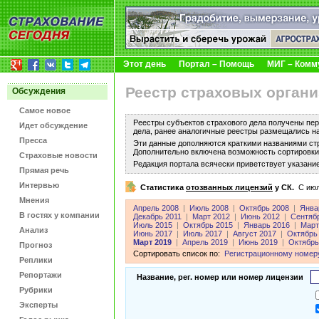
Этот день
Портал – Помощь
МИГ – Комм
Реестр страховых органи
Обсуждения
Самое новое
Реестры субъектов страхового дела получены пер
Идет обсуждение
дела, ранее аналогичные реестры размещались н
Пресса
Эти данные дополняются краткими названиями ст
Дополнительно включена возможность сортировки 
Страховые новости
Редакция портала всячески приветствует указани
Прямая речь
Интервью
Статистика
отозванных лицензий
у СК.
C июл
Мнения
Апрель 2008
|
Июль 2008
|
Октябрь 2008
|
Янва
В гостях у компании
Декабрь 2011
|
Март 2012
|
Июнь 2012
|
Сентяб
Июль 2015
|
Октябрь 2015
|
Январь 2016
|
Март
Анализ
Июнь 2017
|
Июль 2017
|
Август 2017
|
Октябрь
Март 2019
|
Апрель 2019
|
Июнь 2019
|
Октябрь
Прогноз
Сортировать список по:
Регистрационному номер
Реплики
Репортажи
Название, рег. номер или номер лицензии
Рубрики
Эксперты