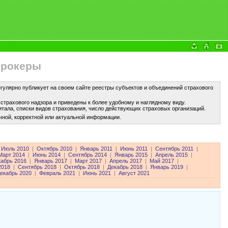
брокеры
улярно публикует на своем сайте реестры субъектов и объединений страхового
трахового надзора и приведены к более удобному и наглядному виду.
тала, списки видов страхования, число действующих страховых организаций.
чной, корректной или актуальной информации.
Июль 2010
|
Октябрь 2010
|
Январь 2011
|
Июнь 2011
|
Сентябрь 2011
|
Март 2014
|
Июнь 2014
|
Сентябрь 2014
|
Январь 2015
|
Апрель 2015
|
кабрь 2016
|
Январь 2017
|
Март 2017
|
Апрель 2017
|
Май 2017
|
2018
|
Сентябрь 2018
|
Октябрь 2018
|
Декабрь 2018
|
Январь 2019
|
екабрь 2020
|
Февраль 2021
|
Июнь 2021
|
Август 2021