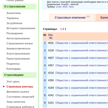
Голос рынка
Для поиска страховой организации необходимо ввести в п
разделенные точкой с запятой.
О страховании
Пример:
атом; 4004; Урал
Аналитика
193
Страховые компании
Бро
Термины
За рубежом
История страхования
Страницы:
1
2
3
Посредники
№
Рег.
№
Автострахование
1
4031
Общество с ограниченной ответственност
Страхование жизни
Авиакосмическое
2
4228
Общество с ограниченной ответственнос
Агрострахование
3
4007
Общество с ограниченной ответственнос
Перестрахование
Подписка
4
4367
Общество с ограниченной ответственн
Календарь
5
4216
Общество с ограниченной ответственно
Страховщики
6
4356
Общество с ограниченной ответственност
Этот день
Страховые реестры
7
4194
Общество с ограниченной ответственнос
Динамика рынка
8
4342
Общество с ограниченной ответственнос
Состояние лицензий
Знак качества
9
4151
Общество с ограниченной ответственност
Страховые рейтинги