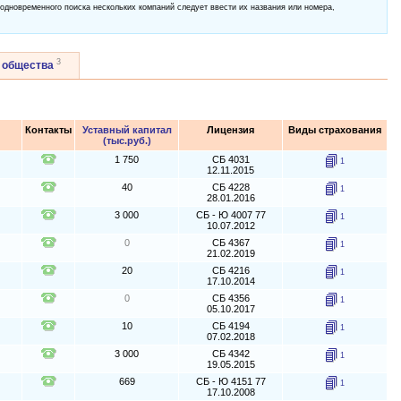
 одновременного поиска нескольких компаний следует ввести их названия или номера,
3
 общества
Контакты
Уставный капитал
Лицензия
Виды страхования
(тыс.руб.)
1 750
СБ 4031
1
12.11.2015
40
СБ 4228
1
28.01.2016
3 000
СБ - Ю 4007 77
1
10.07.2012
0
СБ 4367
1
21.02.2019
20
СБ 4216
1
17.10.2014
0
СБ 4356
1
05.10.2017
10
СБ 4194
1
07.02.2018
3 000
СБ 4342
1
19.05.2015
669
СБ - Ю 4151 77
1
17.10.2008