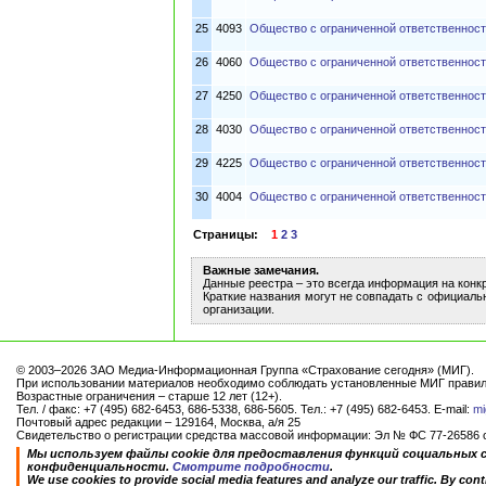
25
4093
Общество с ограниченной ответственно
26
4060
Общество с ограниченной ответственнос
27
4250
Общество с ограниченной ответственнос
28
4030
Общество с ограниченной ответственно
29
4225
Общество с ограниченной ответственнос
30
4004
Общество с ограниченной ответственнос
Страницы:
1
2
3
Важные замечания.
Данные реестра – это всегда информация на конк
Краткие названия могут не совпадать с официаль
организации.
© 2003–2026 ЗАО Медиа-Информационная Группа «Страхование сегодня» (МИГ).
При использовании материалов необходимо соблюдать установленные МИГ правил
Возрастные ограничения – старше 12 лет (12+).
Тел. / факс: +7 (495) 682-6453, 686-5338, 686-5605. Тел.: +7 (495) 682-6453. E-mail:
mi
Почтовый адрес редакции – 129164, Москва, а/я 25
Свидетельство о регистрации средства массовой информации: Эл № ФС 77-26586 от
Мы используем файлы cookie для предоставления функций социальных 
конфиденциальности.
Смотрите подробности
.
We use cookies to provide social media features and analyze our traffic. By conti