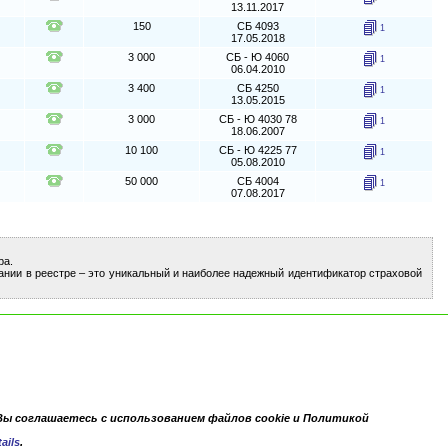
13.11.2017
150
СБ 4093
1
17.05.2018
3 000
СБ - Ю 4060
1
06.04.2010
3 400
СБ 4250
1
13.05.2015
3 000
СБ - Ю 4030 78
1
18.06.2007
10 100
СБ - Ю 4225 77
1
05.08.2010
50 000
СБ 4004
1
07.08.2017
ра.
ании в реестре – это уникальный и наиболее надежный идентификатор страховой
Вы соглашаетесь с использованием файлов cookie и Политикой
ails
.