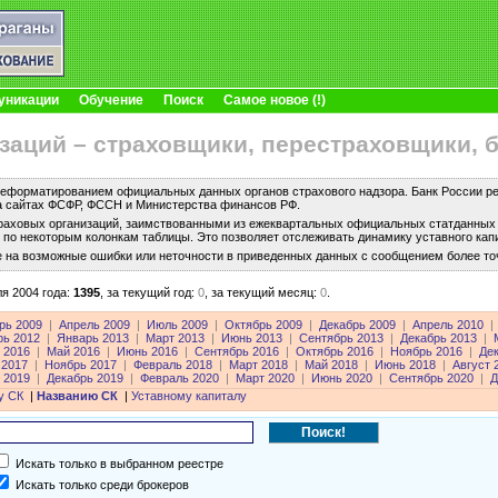
уникации
Обучение
Поиск
Самое новое (!)
заций – страховщики, перестраховщики, 
еформатированием официальных данных органов страхового надзора. Банк России рег
а сайтах ФСФР, ФССН и Министерства финансов РФ.
раховых организаций, заимствованными из ежеквартальных официальных статданных с
по некоторым колонкам таблицы. Это позволяет отслеживать динамику уставного капи
е на возможные ошибки или неточности в приведенных данных с сообщением более то
я 2004 года:
1395
,
за текущий год:
0
,
за текущий месяц:
0
.
рь 2009
|
Апрель 2009
|
Июль 2009
|
Октябрь 2009
|
Декабрь 2009
|
Апрель 2010
|
рь 2012
|
Январь 2013
|
Март 2013
|
Июнь 2013
|
Сентябрь 2013
|
Декабрь 2013
|
 2016
|
Май 2016
|
Июнь 2016
|
Сентябрь 2016
|
Октябрь 2016
|
Ноябрь 2016
|
Де
 2017
|
Ноябрь 2017
|
Февраль 2018
|
Март 2018
|
Май 2018
|
Июнь 2018
|
Август 
 2019
|
Декабрь 2019
|
Февраль 2020
|
Март 2020
|
Июнь 2020
|
Сентябрь 2020
|
Д
у СК
|
Названию СК
|
Уставному капиталу
Искать только в выбранном реестре
Искать только среди брокеров