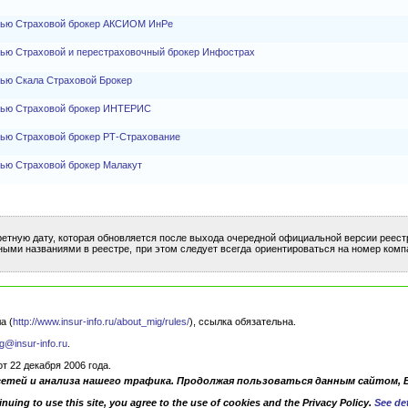
стью Страховой брокер АКСИОМ ИнРе
тью Страховой и перестраховочный брокер Инфострах
тью Скала Страховой Брокер
стью Страховой брокер ИНТЕРИС
тью Страховой брокер РТ-Страхование
тью Страховой брокер Малакут
ретную дату, которая обновляется после выхода очередной официальной версии реест
ными названиями в реестре, при этом следует всегда ориентироваться на номер комп
а (
http://www.insur-info.ru/about_mig/rules/
), ссылка обязательна.
g@insur-info.ru
.
 22 декабря 2006 года.
сетей и анализа нашего трафика. Продолжая пользоваться данным сайтом, 
nuing to use this site, you agree to the use of cookies and the Privacy Policy.
See det