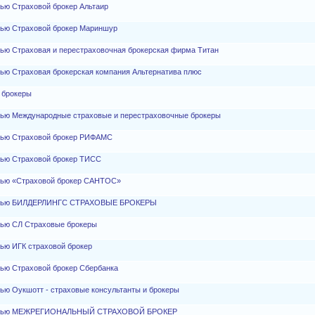
ью Страховой брокер Альтаир
тью Страховой брокер Мариншур
тью Страховая и перестраховочная брокерская фирма Титан
тью Страховая брокерская компания Альтернатива плюс
 брокеры
тью Международные страховые и перестраховочные брокеры
стью Страховой брокер РИФАМС
тью Страховой брокер ТИСС
стью «Страховой брокер САНТОС»
ностью БИЛДЕРЛИНГС СТРАХОВЫЕ БРОКЕРЫ
тью СЛ Страховые брокеры
ью ИГК страховой брокер
тью Страховой брокер Сбербанка
ью Оукшотт - страховые консультанты и брокеры
нностью МЕЖРЕГИОНАЛЬНЫЙ СТРАХОВОЙ БРОКЕР