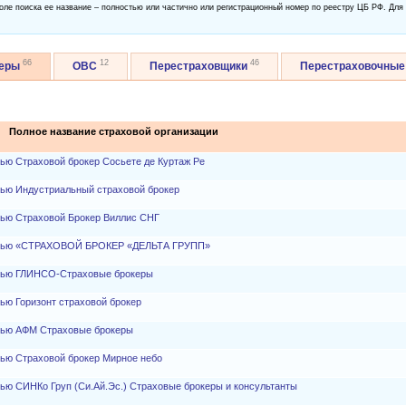
оле поиска ее название – полностью или частично или регистрационный номер по реестру ЦБ РФ. Для
66
12
46
керы
ОВС
Перестраховщики
Перестраховочные
Полное название страховой организации
ью Страховой брокер Сосьете де Куртаж Ре
тью Индустриальный страховой брокер
тью Страховой Брокер Виллис СНГ
остью «СТРАХОВОЙ БРОКЕР «ДЕЛЬТА ГРУПП»
стью ГЛИНСО-Страховые брокеры
ью Горизонт страховой брокер
тью АФМ Страховые брокеры
тью Страховой брокер Мирное небо
ью СИНКо Груп (Си.Ай.Эс.) Страховые брокеры и консультанты