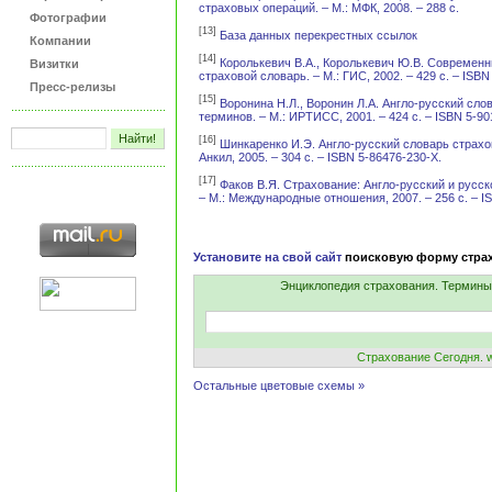
страховых операций. – М.: МФК, 2008. – 288 с.
Фотографии
[13]
База данных перекрестных ссылок
Компании
[14]
Королькевич В.А., Королькевич Ю.В. Современн
Визитки
страховой словарь. – М.: ГИС, 2002. – 429 с. – ISBN
Пресс-релизы
[15]
Воронина Н.Л., Воронин Л.А. Англо-русский сло
терминов. – М.: ИРТИСС, 2001. – 424 с. – ISBN 5-90
[16]
Шинкаренко И.Э. Англо-русский словарь страхо
Анкил, 2005. – 304 с. – ISBN 5-86476-230-Х.
[17]
Факов В.Я. Страхование: Англо-русский и русск
– М.: Международные отношения, 2007. – 256 с. – I
Установите на свой сайт
поисковую форму стра
Энциклопедия страхования. Термины
Страхование Сегодня. ww
Остальные цветовые схемы »