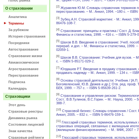
Голос рынка
[2]
Журавлев Ю.М. Словарь-справочник терминов п
О страховании
перестрахованию. – М.: Анкил, 1994. –180 с. – ISBN
Аналитика
[3]
Зубец А.Н. Страховой маркетинг. - М.: Анкил, 1998
86476-108-7.
Термины
За рубежом
[4]
Страхование: принципы и практика / Сост. Д. Бланд
Финансы и статистика, 1998. – 416 с. – ISBN 5-279-
История страхования
[5]
Шахов В.В. Введение в страхование: Учеб. пособие
Посредники
перераб. и доп. – М.: Финансы и статистика, 1999. – 
Автострахование
02059-1.
Страхование жизни
[6]
Шахов В.В. Страхование: Учебник для вузов. – М
с. – ISBN 5-85171-029-2.
Авиакосмическое
[7]
Юлдашев Р.Т. Введение в продажу страхования, 
Агрострахование
продавать надежду – М.: Анкил, 1999. – 134 с. – ISB
Перестрахование
[8]
Основы страховой деятельности: Учебник / [А.П.
Подписка
Богоявленский, Ю.В. Дюжев и др.]; Отв. ред. проф. Т
БЕК, 1999. – 757 с. – ISBN 5-85639-261-2.
Календарь
[9]
Страхование и управление риском: Терминологич
Страховщики
Сост.: В.В.Тулинов, В.С.Горин. – М.: Наука, 2000. – 
388-7.
Этот день
[10]
Страховой бизнес: Словарь-справочник / Сост. 
Страховые реестры
Анкил, 2005. – 832 с. – ISBN 5-86476-159-1.
Динамика рынка
[11]
Глоссарий страховых терминов, используемых 
Состояние лицензий
страховых операций, связанных с жилищным ипот
(жилищным финансированием). – М.: МФК, 2007 – 7
Знак качества
[12]
Глоссарий страховых терминов, используемых 
Страховые рейтинги