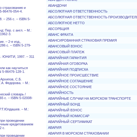
АБАНДОНИ
о страхованию и
 5-86476-054-4.
АБСОЛЮТНАЯ ОТВЕТСТВЕННОСТЬ
АБСОЛЮТНАЯ ОТВЕТСТВЕННОСТЬ ПРОИЗВОДИТЕЛ
. – 256 с. – ISBN 5-
АБСОЛЮТНОЕ НЕТТО
АБСОРБЦИЯ
: Пер. с англ. – М.:
01962-3.
АВАНС ФРАХТА
АВАНСИРОВАННАЯ СТРАХОВАЯ ПРЕМИЯ
. – 2-е изд.,
286 с. – ISBN 5-279-
АВАНСОВЫЙ ВЗНОС
АВАНСОВЫЙ ПЛАТЕЖ
.: ЮНИТИ, 1997. – 311
АВАРИЙНАЯ ГАРАНТИЯ
АВАРИЙНАЯ ОГОВОРКА
или как научиться
АВАРИЙНАЯ ПОДПИСКА
N 5-86476-128-1.
АВАРИЙНОЕ ПРОИСШЕСТВИЕ
 Архипов, С.Б.
АВАРИЙНОЕ СОГЛАШЕНИЕ
.А. Федорова. – М.:
АВАРИЙНОЕ СОСТОЯНИЕ
АВАРИЙНОСТЬ
еский словарь /
565 с. – ISBN 5-02008-
АВАРИЙНЫЕ СЛУЧАИ НА МОРСКОМ ТРАНСПОРТЕ
АВАРИЙНЫЙ БОНД
Р.Т.Юлдашев. – М.:
АВАРИЙНЫЙ ВЗНОС
АВАРИЙНЫЙ КОМИССАР
при проведении
АВАРИЙНЫЙ СЕРТИФИКАТ
ечным кредитованием
АВАРИЯ
2 с.
АВАРИЯ В МОРСКОМ СТРАХОВАНИИ
при проведении