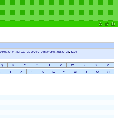
аиморасчет
,
bureau
,
discovery
,
convertible
,
аджастер
,
3295
Q
R
S
T
U
V
W
X
Y
Z
С
Т
У
Ф
Х
Ц
Ч
Ш
Э
Ю
Я