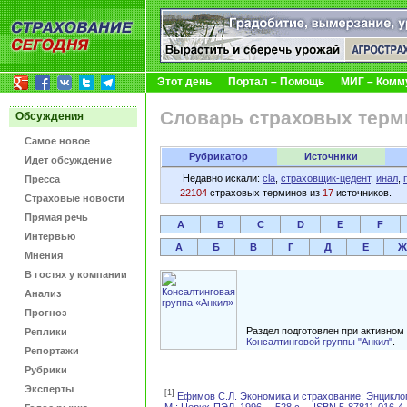
Этот день
Портал – Помощь
МИГ – Комм
Словарь страховых терм
Обсуждения
Самое новое
Рубрикатор
Источники
Идет обсуждение
Недавно искали:
cla
,
страховщик-цедент
,
инал
,
Пресса
22104
страховых терминов из
17
источников.
Страховые новости
Прямая речь
A
B
C
D
E
F
Интервью
А
Б
В
Г
Д
Е
Ж
Мнения
В гостях у компании
Анализ
Прогноз
Раздел подготовлен при активном
Реплики
Консалтинговой группы "Анкил"
.
Репортажи
Рубрики
Эксперты
[1]
Ефимов С.Л. Экономика и страхование: Энцикло
М.: Церих-ПЭЛ, 1996. – 528 с. – ISBN 5-87811-016-4.