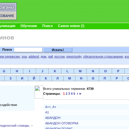
уникации
Обучение
Поиск
Самое новое (!)
инов
Поиск
при перевозке
,
sea
,
addend
,
дом
,
gall
,
escrow
,
opportunity
,
обязательное страхование
,
вз
G
H
I
J
K
L
M
N
O
P
З
И
Й
К
Л
М
Н
О
П
Р
Всего уникальных терминов:
4739
Страницы:
1
2
3
4
5
 содействии
А++, А+
А1
АБАНДОН
АБАНДОН ОГОВОРКА
педический словарь. –
АБАНДОН ПОЛИС