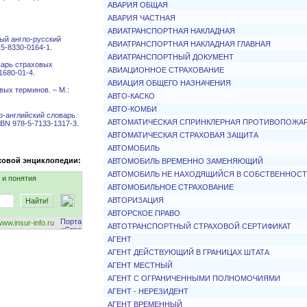
АВАРИЯ ОБЩАЯ
АВАРИЯ ЧАСТНАЯ
АВИАТРАНСПОРТНАЯ НАКЛАДНАЯ
ый англо-русский
АВИАТРАНСПОРТНАЯ НАКЛАДНАЯ ГЛАВНАЯ
 5-8330-0164-1.
АВИАТРАНСПОРТНЫЙ ДОКУМЕНТ
варь страховых
АВИАЦИОННОЕ СТРАХОВАНИЕ
1680-01-4.
АВИАЦИЯ ОБЩЕГО НАЗНАЧЕНИЯ
вых терминов. – М.:
АВТО-КАСКО
АВТО-КОМБИ
о-английский словарь.
АВТОМАТИЧЕСКАЯ СПРИНКЛЕРНАЯ ПРОТИВОПОЖА
SBN 978-5-7133-1317-3.
АВТОМАТИЧЕСКАЯ СТРАХОВАЯ ЗАЩИТА
АВТОМОБИЛЬ
ховой энциклопедии:
АВТОМОБИЛЬ ВРЕМЕННО ЗАМЕНЯЮЩИЙ
АВТОМОБИЛЬ НЕ НАХОДЯЩИЙСЯ В СОБСТВЕННОС
 и понятия
АВТОМОБИЛЬНОЕ СТРАХОВАНИЕ
АВТОРИЗАЦИЯ
АВТОРСКОЕ ПРАВО
w.insur-info.ru
АВТОТРАНСПОРТНЫЙ СТРАХОВОЙ СЕРТИФИКАТ
АГЕНТ
АГЕНТ ДЕЙСТВУЮЩИЙ В ГРАНИЦАХ ШТАТА
АГЕНТ МЕСТНЫЙ
АГЕНТ С ОГРАНИЧЕННЫМИ ПОЛНОМОЧИЯМИ
АГЕНТ - НЕРЕЗИДЕНТ
АГЕНТ ВРЕМЕННЫЙ