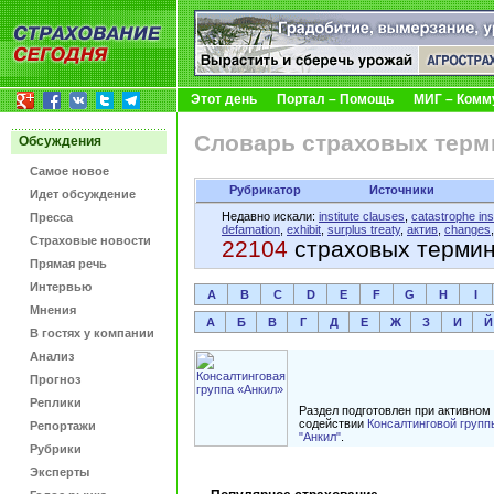
Этот день
Портал – Помощь
МИГ – Комм
Словарь страховых терм
Обсуждения
Самое новое
Рубрикатор
Источники
Идет обсуждение
Недавно искали:
institute clauses
,
catastrophe in
Пресса
defamation
,
exhibit
,
surplus treaty
,
актив
,
changes
Страховые новости
22104
страховых терми
Прямая речь
Интервью
A
B
C
D
E
F
G
H
I
Мнения
А
Б
В
Г
Д
Е
Ж
З
И
Й
В гостях у компании
Анализ
Прогноз
Реплики
Раздел подготовлен при активном
содействии
Консалтинговой групп
Репортажи
"Анкил"
.
Рубрики
Эксперты