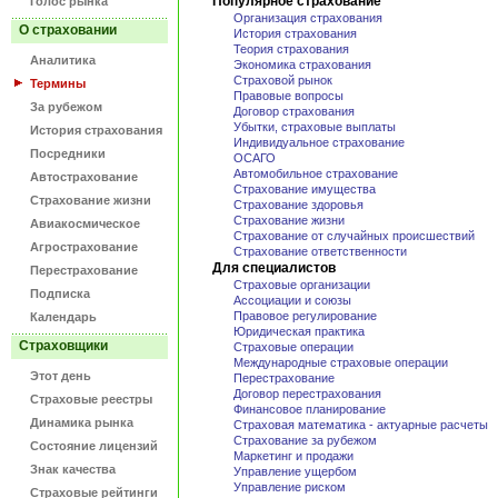
Популярное страхование
Голос рынка
Организация страхования
О страховании
История страхования
Теория страхования
Аналитика
Экономика страхования
Страховой рынок
Термины
Правовые вопросы
За рубежом
Договор страхования
Убытки, страховые выплаты
История страхования
Индивидуальное страхование
Посредники
ОСАГО
Автомобильное страхование
Автострахование
Страхование имущества
Страхование жизни
Страхование здоровья
Страхование жизни
Авиакосмическое
Страхование от случайных происшествий
Агрострахование
Страхование ответственности
Для специалистов
Перестрахование
Страховые организации
Подписка
Ассоциации и союзы
Правовое регулирование
Календарь
Юридическая практика
Страховщики
Страховые операции
Международные страховые операции
Этот день
Перестрахование
Договор перестрахования
Страховые реестры
Финансовое планирование
Динамика рынка
Страховая математика - актуарные расчеты
Страхование за рубежом
Состояние лицензий
Маркетинг и продажи
Знак качества
Управление ущербом
Управление риском
Страховые рейтинги