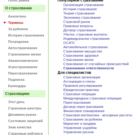
Популярное страхование
Голос рынка
Организация страхования
О страховании
История страхования
Теория страхования
Аналитика
Экономика страхования
Страховой рынок
Термины
Правовые вопросы
За рубежом
Договор страхования
Убытки, страховые выплаты
История страхования
Индивидуальное страхование
Посредники
ОСАГО
Автомобильное страхование
Автострахование
Страхование имущества
Страхование жизни
Страхование здоровья
Страхование жизни
Авиакосмическое
Страхование от случайных происшествий
Агрострахование
Страхование ответственности
Для специалистов
Перестрахование
Страховые организации
Подписка
Ассоциации и союзы
Правовое регулирование
Календарь
Юридическая практика
Страховщики
Страховые операции
Международные страховые операции
Этот день
Перестрахование
Договор перестрахования
Страховые реестры
Финансовое планирование
Динамика рынка
Страховая математика - актуарные расчеты
Страхование за рубежом
Состояние лицензий
Маркетинг и продажи
Знак качества
Управление ущербом
Управление риском
Страховые рейтинги