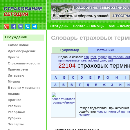
Этот день
Портал – Помощь
МИГ – Комм
Словарь страховых терм
Обсуждения
Самое новое
Рубрикатор
Источники
Идет обсуждение
Недавно искали:
стр
,
roof
,
trigger
,
рентабельнос
Пресса
при перевозке
,
sea
,
addend
,
дом
,
gall
Страховые новости
22104
страховых терми
Прямая речь
Интервью
A
B
C
D
E
F
G
H
I
Мнения
А
Б
В
Г
Д
Е
Ж
З
И
Й
В гостях у компании
Анализ
Прогноз
Реплики
Раздел подготовлен при активном
содействии
Консалтинговой групп
Репортажи
"Анкил"
.
Рубрики
Эксперты