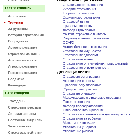
Популярное страхование
Голос рынка
Организация страхования
О страховании
История страхования
Теория страхования
Аналитика
Экономика страхования
Страховой рынок
Термины
Правовые вопросы
За рубежом
Договор страхования
Убытки, страховые выплаты
История страхования
Индивидуальное страхование
Посредники
ОСАГО
Автомобильное страхование
Автострахование
Страхование имущества
Страхование жизни
Страхование здоровья
Страхование жизни
Авиакосмическое
Страхование от случайных происшествий
Агрострахование
Страхование ответственности
Для специалистов
Перестрахование
Страховые организации
Подписка
Ассоциации и союзы
Правовое регулирование
Календарь
Юридическая практика
Страховщики
Страховые операции
Международные страховые операции
Этот день
Перестрахование
Договор перестрахования
Страховые реестры
Финансовое планирование
Динамика рынка
Страховая математика - актуарные расчеты
Страхование за рубежом
Состояние лицензий
Маркетинг и продажи
Знак качества
Управление ущербом
Управление риском
Страховые рейтинги