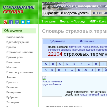
Этот день
Портал – Помощь
МИГ – Комм
Словарь страховых терм
Обсуждения
Самое новое
Рубрикатор
Источники
Идет обсуждение
Недавно искали:
претензия
,
notice of loss
,
intere
Пресса
contingent business interruption
,
railroad
,
collect fr
Страховые новости
22104
страховых терми
Прямая речь
Интервью
A
B
C
D
E
F
G
H
I
Мнения
А
Б
В
Г
Д
Е
Ж
З
И
Й
В гостях у компании
Анализ
Прогноз
Реплики
Раздел подготовлен при активном
Репортажи
содействии
Консалтинговой групп
Рубрики
Эксперты