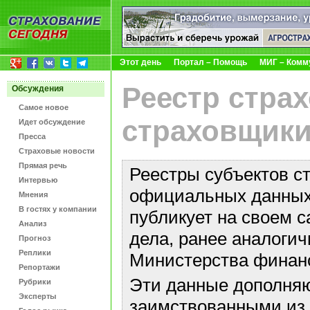
Этот день
Портал – Помощь
МИГ – Комм
Реестр стра
Обсуждения
Самое новое
страховщики
Идет обсуждение
Пресса
Страховые новости
Прямая речь
Реестры субъектов с
Интервью
официальных данных 
Мнения
В гостях у компании
публикует на своем с
Анализ
дела, ранее аналоги
Прогноз
Реплики
Министерства финан
Репортажи
Эти данные дополняю
Рубрики
Эксперты
заимствованными из