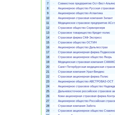
7
–
Совместное предприятие Ост-Вест-Альян
8
–
Акционерное общество Русская страховая
9
–
Акционерное общество Атлантика
10
–
Акционерная страховая компания Зилант
11
–
Медицинское страховое предприятие АСст
12
–
Страховое общество Сервизрезерв
13
–
Страховое товарищество Кредит-полис
14
–
Страховая фирма СКФ-Экспресс
15
–
Страховое общество ОСТИН
16
–
Акционерное общество Дальлесстрах
17
–
Страховая акционерная фирма Подмосков
18
–
Страховое акционерное общество Якорь
19
–
Медицинская страховая компания САМАК
20
–
Санкт-Петербургская медицинская страхо
21
–
Страховая компания Урал-Виндекс
22
–
Страховая акционерная фирма Полис
23
–
Акционерное общество АВСТРОВАЗ-ОСТ
24
–
Акционерное страховое общество Надежд
25
–
Дальневосточное российское страховое а
26
–
Коми акционерная страховая фирма Контр
27
–
Акционерное общество Российская страхо
28
–
Страховая компания Забота
29
–
Страховое акционерное общество Славян