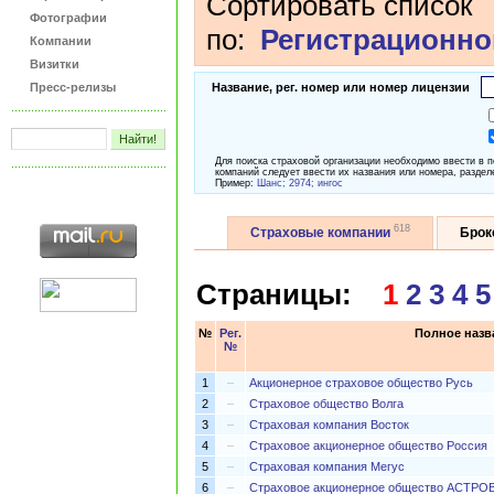
Сортировать список
Фотографии
по:
Регистрационно
Компании
Визитки
Пресс-релизы
Название, рег. номер или номер лицензии
Для поиска страховой организации необходимо ввести в 
компаний следует ввести их названия или номера, раздел
Пример:
Шанс; 2974; ингос
618
Страховые компании
Бро
Страницы:
1
2
3
4
5
№
Рег.
Полное назв
№
1
–
Акционерное страховое общество Русь
2
–
Страховое общество Волга
3
–
Страховая компания Восток
4
–
Страховое акционерное общество Россия
5
–
Страховая компания Мегус
6
–
Страховое акционерное общество АСТРО