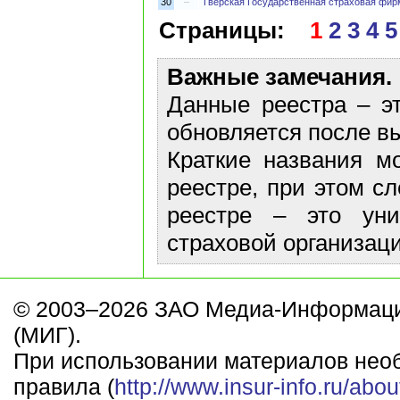
30
–
Тверская Государственная страховая фи
Страницы:
1
2
3
4
5
Важные замечания.
Данные реестра – эт
обновляется после в
Краткие названия м
реестре, при этом с
реестре – это ун
страховой организаци
© 2003–2026 ЗАО Медиа-Информаци
(МИГ).
При использовании материалов нео
правила (
http://www.insur-info.ru/abou