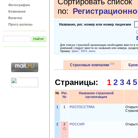
Сортировать список
Фотографии
по:
Регистрационно
Компании
Визитки
Пресс-релизы
Название, рег. номер или номер лицензии
Для поиска страховой организации необходимо ввести в 
компаний следует ввести их названия или номера, раздел
Пример:
Шанс; 2974; ингос
416
Страховые компании
Бро
Страницы:
1
2
3
4
5
№
Рег.
Название страховой
№
организации
1
1
РОСГОССТРАХ
Открыто
Страхо
2
2
РОССИЯ
Открыто