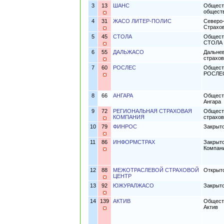
3
13
ШАНС
Обществ
общест
4
31
ЖАСО ЛИТЕР-ПОЛИС
Северо
Страхо
5
45
СТОЛА
Обществ
СТОЛА
6
55
ДАЛЬЖАСО
Дальнев
страхо
7
60
РОСЛЕС
Обществ
РОСЛЕ
8
66
АНГАРА
Обществ
Ангара
9
72
РЕГИОНАЛЬНАЯ СТРАХОВАЯ
Обществ
КОМПАНИЯ
страхов
10
79
ФИНРОС
Закрыт
11
86
ИНФОРМСТРАХ
Закрыт
Компан
12
88
МЕЖОТРАСЛЕВОЙ СТРАХОВОЙ
Открыто
ЦЕНТР
13
92
ЮЖУРАЛЖАСО
Закрыт
14
139
АКТИВ
Обществ
Актив