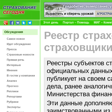
Этот день
Портал – Помощь
МИГ – Комм
Реестр стра
Обсуждения
Самое новое
страховщики
Идет обсуждение
Пресса
Страховые новости
Прямая речь
Реестры субъектов с
Интервью
официальных данных 
Мнения
В гостях у компании
публикует на своем с
Анализ
дела, ранее аналоги
Прогноз
Реплики
Министерства финан
Репортажи
Эти данные дополняю
Рубрики
Эксперты
заимствованными из