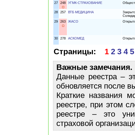
27
248
УГМК-СТРАХОВАНИЕ
Общест
28
257
ВТБ МЕДИЦИНА
Закрыто
Солидар
29
263
ЖАСО
Открыт
30
278
АСКОМЕД
Открыт
Страницы:
1
2
3
4
5
Важные замечания.
Данные реестра – эт
обновляется после в
Краткие названия м
реестре, при этом с
реестре – это ун
страховой организаци