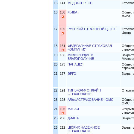
15
141
МЕДЭКСПРЕСС
Страхов
16
158
ЖИВА
Обществ
Жива
17
159
РУССКИЙ СТРАХОВОЙ ЦЕНТР
Страхов
Центр
18
161
ФЕДЕРАЛЬНАЯ СТРАХОВАЯ
Обществ
КОМПАНИЯ
страхов
19
166
МИЛОСЕРДИЕ И
Закрыто
БЛАГОПОЛУЧИЕ
Милосер
20
173
ПАНАЦЕЯ
Обществ
страхо
21
177
ЭРГО
Закрыто
22
191
ТИНЬКОФФ ОНЛАЙН
Открыто
СТРАХОВАНИЕ
23
193
АЛЬФАСТРАХОВАНИЕ - ОМС
Обществ
ОМС
24
195
МАСКИ
Открыто
страхов
25
206
ДИАНА
Закрыт
26
212
ЦЮРИХ НАДЕЖНОЕ
Закрыто
СТРАХОВАНИЕ