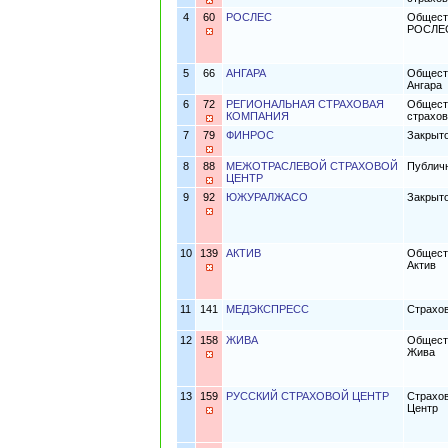
4
60
РОСЛЕС
Обществ
РОСЛЕ
5
66
АНГАРА
Обществ
Ангара
6
72
РЕГИОНАЛЬНАЯ СТРАХОВАЯ
Обществ
КОМПАНИЯ
страхов
7
79
ФИНРОС
Закрыт
8
88
МЕЖОТРАСЛЕВОЙ СТРАХОВОЙ
Публичн
ЦЕНТР
9
92
ЮЖУРАЛЖАСО
Закрыт
10
139
АКТИВ
Обществ
Актив
11
141
МЕДЭКСПРЕСС
Страхов
12
158
ЖИВА
Обществ
Жива
13
159
РУССКИЙ СТРАХОВОЙ ЦЕНТР
Страхов
Центр