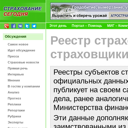
Этот день
Портал – Помощь
МИГ – Комм
Реестр стра
Обсуждения
Самое новое
страховщики
Идет обсуждение
Пресса
Страховые новости
Прямая речь
Реестры субъектов с
Интервью
официальных данных 
Мнения
В гостях у компании
публикует на своем с
Анализ
дела, ранее аналоги
Прогноз
Реплики
Министерства финан
Репортажи
Эти данные дополняю
Рубрики
Эксперты
заимствованными из