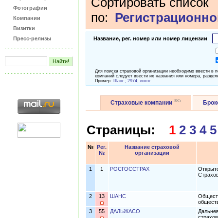
Сортировать список
Фотографии
по:
Регистрационно
Компании
Визитки
Пресс-релизы
Название, рег. номер или номер лицензии
Для поиска страховой организации необходимо ввести в 
компаний следует ввести их названия или номера, раздел
Пример:
Шанс; 2974; ингос
385
Страховые компании
Бро
Страницы:
1
2
3
4
5
№
Рег.
Название страховой
№
организации
1
1
РОСГОССТРАХ
Открыто
Страхо
2
13
ШАНС
Обществ
общест
3
55
ДАЛЬЖАСО
Дальнев
страхо