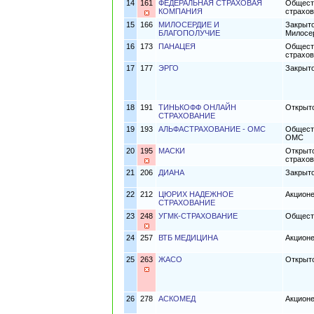
14
161
ФЕДЕРАЛЬНАЯ СТРАХОВАЯ
Обществ
КОМПАНИЯ
страхов
15
166
МИЛОСЕРДИЕ И
Закрыто
БЛАГОПОЛУЧИЕ
Милосер
16
173
ПАНАЦЕЯ
Обществ
страхо
17
177
ЭРГО
Закрыто
18
191
ТИНЬКОФФ ОНЛАЙН
Открыт
СТРАХОВАНИЕ
19
193
АЛЬФАСТРАХОВАНИЕ - ОМС
Обществ
ОМС
20
195
МАСКИ
Открыто
страхов
21
206
ДИАНА
Закрыт
22
212
ЦЮРИХ НАДЕЖНОЕ
Акцион
СТРАХОВАНИЕ
23
248
УГМК-СТРАХОВАНИЕ
Общест
24
257
ВТБ МЕДИЦИНА
Акционе
25
263
ЖАСО
Открыт
26
278
АСКОМЕД
Акцион