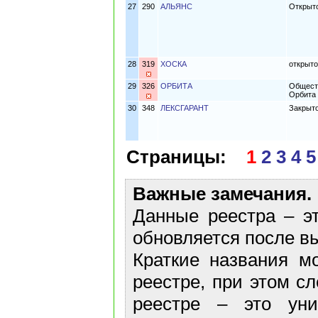
27
290
АЛЬЯНС
Открыто
28
319
ХОСКА
открыто
29
326
ОРБИТА
Обществ
Орбита
30
348
ЛЕКСГАРАНТ
Закрыт
Страницы:
1
2
3
4
5
Важные замечания.
Данные реестра – эт
обновляется после в
Краткие названия м
реестре, при этом с
реестре – это ун