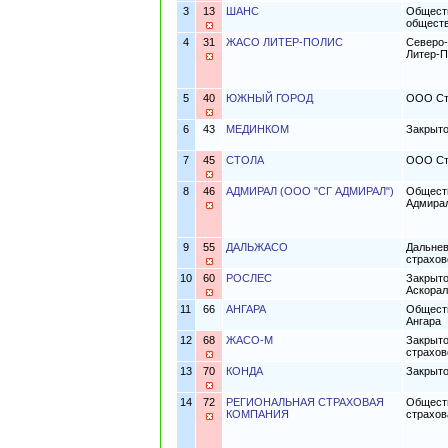
3
13
ШАНС
Обществ
общест
4
31
ЖАСО ЛИТЕР-ПОЛИС
Северо-
Литер-П
5
40
ЮЖНЫЙ ГОРОД
ООО Ст
6
43
МЕДИНКОМ
Закрыто
7
45
СТОЛА
ООО Ст
8
46
АДМИРАЛ (ООО "СГ АДМИРАЛ")
Обществ
Адмира
9
55
ДАЛЬЖАСО
Дальнев
страхо
10
60
РОСЛЕС
Закрыто
Аскорал
11
66
АНГАРА
Обществ
Ангара
12
68
ЖАСО-М
Закрыто
страхов
13
70
КОНДА
Закрыто
14
72
РЕГИОНАЛЬНАЯ СТРАХОВАЯ
Обществ
КОМПАНИЯ
страхов