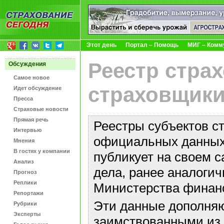
Этот день
Портал – Помощь
МИГ – Комм
Реестр стра
Обсуждения
Самое новое
страховщики
Идет обсуждение
Пресса
Страховые новости
Прямая речь
Реестры субъектов с
Интервью
официальных данных 
Мнения
В гостях у компании
публикует на своем с
Анализ
дела, ранее аналоги
Прогноз
Реплики
Министерства финан
Репортажи
Эти данные дополняю
Рубрики
Эксперты
заимствованными из