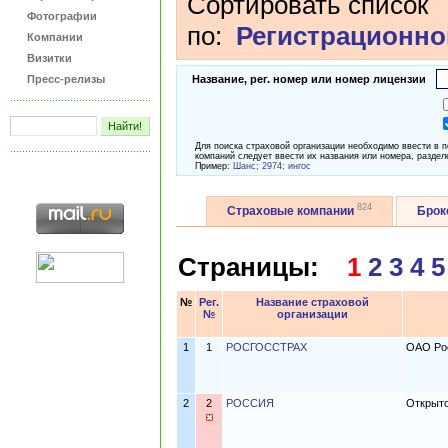
Сортировать список
Фотографии
по:
Регистрационно
Компании
Визитки
Пресс-релизы
Название, рег. номер или номер лицензии
Для поиска страховой организации необходимо ввести в 
компаний следует ввести их названия или номера, раздел
Пример:
Шанс; 2974; ингос
824
Страховые компании
Бро
Страницы:
1
2
3
4
5
№
Рег.
Название страховой
№
организации
1
1
РОСГОССТРАХ
ОАО Рос
2
2
РОССИЯ
Открыто