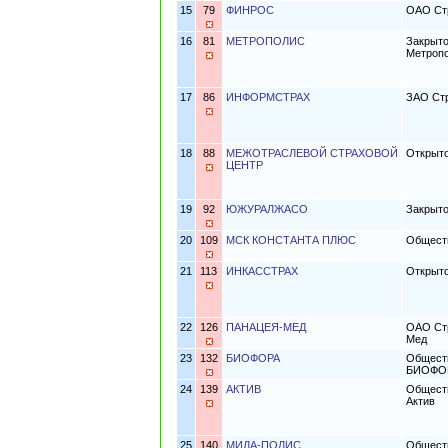
15
79
ФИНРОС
ОАО Ст
16
81
МЕТРОПОЛИС
Закрыто
Метроп
17
86
ИНФОРМСТРАХ
ЗАО Стр
18
88
МЕЖОТРАСЛЕВОЙ СТРАХОВОЙ
Открыто
ЦЕНТР
19
92
ЮЖУРАЛЖАСО
Закрыт
20
109
МСК КОНСТАНТА ПЛЮС
Обществ
21
113
ИНКАССТРАХ
Открыто
22
126
ПАНАЦЕЯ-МЕД
ОАО Стр
Мед
23
132
БИОФОРА
Обществ
БИОФО
24
139
АКТИВ
Обществ
Актив
25
140
МИДА-ПОЛИС
Обществ