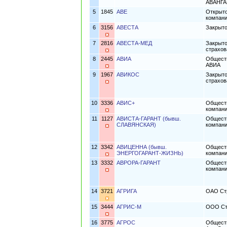
АВАНГА
5
1845
АВЕ
Открыто
компан
6
3156
АВЕСТА
Закрыто
7
2816
АВЕСТА-МЕД
Закрыто
страхов
8
2445
АВИА
Обществ
АВИА
9
1967
АВИКОС
Закрыто
страхо
10
3336
АВИС+
Обществ
компани
11
1127
АВИСТА-ГАРАНТ (бывш.
Обществ
СЛАВЯНСКАЯ)
компани
12
3342
АВИЦЕННА (бывш.
Обществ
ЭНЕРГОГАРАНТ-ЖИЗНЬ)
компани
13
3332
АВРОРА-ГАРАНТ
Обществ
компани
14
3721
АГРИГА
ОАО Ст
15
3444
АГРИС-М
ООО Ст
16
3775
АГРОС
Обществ