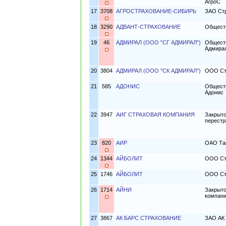
АгроС
17
3708
АГРОСТРАХОВАНИЕ-СИБИРЬ
ЗАО Стр
18
3290
АДВАНТ-СТРАХОВАНИЕ
Обществ
19
46
АДМИРАЛ (ООО "СГ АДМИРАЛ")
Обществ
Адмира
20
3804
АДМИРАЛ (ООО "СК АДМИРАЛ")
ООО Ст
21
585
АДОНИС
Обществ
Адонис
22
3947
АИГ СТРАХОВАЯ КОМПАНИЯ
Закрыто
перестр
23
820
АИР
ОАО Там
24
1344
АЙБОЛИТ
ООО Ст
25
1746
АЙБОЛИТ
ООО Стр
26
1714
АЙНИ
Закрыто
компани
27
3867
АК БАРС СТРАХОВАНИЕ
ЗАО АК