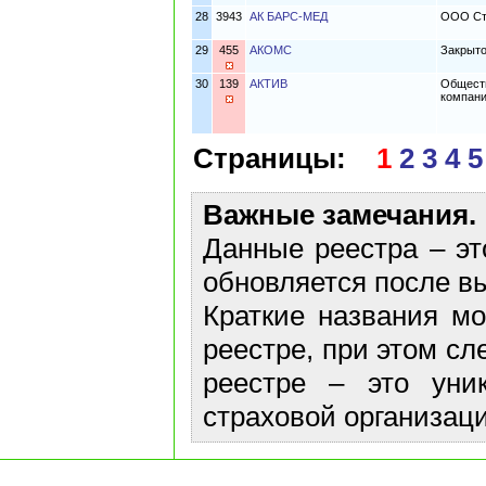
28
3943
АК БАРС-МЕД
ООО Ст
29
455
АКОМС
Закрыто
30
139
АКТИВ
Обществ
компани
Страницы:
1
2
3
4
5
Важные замечания.
Данные реестра – эт
обновляется после в
Краткие названия м
реестре, при этом сл
реестре – это уни
страховой организаци