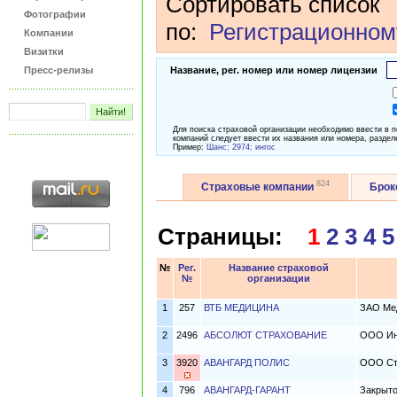
Сортировать список
Фотографии
по:
Регистрационном
Компании
Визитки
Пресс-релизы
Название, рег. номер или номер лицензии
Для поиска страховой организации необходимо ввести в 
компаний следует ввести их названия или номера, раздел
Пример:
Шанс; 2974; ингос
824
Страховые компании
Бро
Страницы:
1
2
3
4
5
№
Рег.
Название страховой
№
организации
1
257
ВТБ МЕДИЦИНА
ЗАО Мед
2
2496
АБСОЛЮТ СТРАХОВАНИЕ
ООО Ин
3
3920
АВАНГАРД ПОЛИС
ООО Стр
4
796
АВАНГАРД-ГАРАНТ
Закрыт