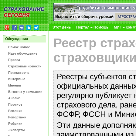
Этот день
Портал – Помощь
МИГ – Комм
Реестр стра
Обсуждения
Самое новое
страховщики
Идет обсуждение
Пресса
Страховые новости
Прямая речь
Реестры субъектов с
Интервью
официальных данных 
Мнения
В гостях у компании
регулярно публикует 
Анализ
страхового дела, ра
Прогноз
Реплики
ФСФР, ФССН и Минис
Репортажи
Эти данные дополняю
Рубрики
Эксперты
заимствованными из