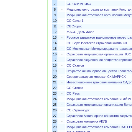
7
–
СО ОЛИМПИКО
8
–
Медицинская страховая компания Конста
9
–
Медицинская страховая организация Медс
10
–
СО Союз-1
11
–
СК Сторос
12
–
ЖАСО Даль-Жасо
13
–
Русское азиатское транспортное перестра
14
–
СО Верх-Исетская страховая компания
15
–
СО Московская Международная страховая
16
–
Страховая медицинская организация НОС
17
–
Страховое акционерное общество горняк
18
–
СО Скэмон
19
–
Открытое акционерное общество Трансгар
20
–
Северо-западная морская СК МАРИСК
21
–
Инвестиционно-страховая компания САДР
22
–
СО Стинко
23
–
СО Раос
24
–
Медицинская страховая компания УРАЙМ
25
–
Страховая медицинская организация Белы
26
–
СО Страйккурс
27
–
Страховое Акционерное общество закрытог
28
–
Страховая компания АКУБ
29
–
Медицинская страховая компания ЕКАТЕ