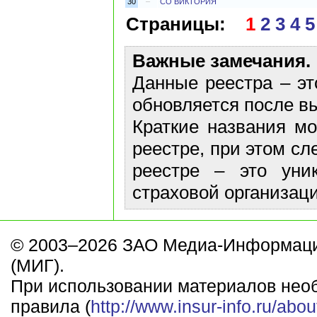
30
–
СО ВИКТОРИЯ
Страницы:
1
2
3
4
5
Важные замечания.
Данные реестра – эт
обновляется после в
Краткие названия м
реестре, при этом сл
реестре – это уни
страховой организаци
© 2003–2026 ЗАО Медиа-Информаци
(МИГ).
При использовании материалов нео
правила (
http://www.insur-info.ru/abou