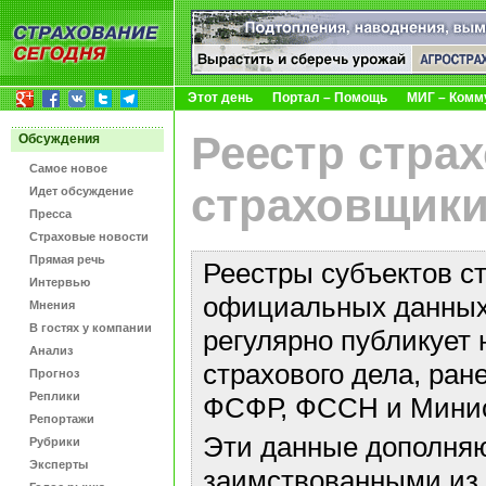
Этот день
Портал – Помощь
МИГ – Комм
Реестр стра
Обсуждения
Самое новое
страховщики
Идет обсуждение
Пресса
Страховые новости
Прямая речь
Реестры субъектов с
Интервью
официальных данных 
Мнения
В гостях у компании
регулярно публикует 
Анализ
страхового дела, ра
Прогноз
Реплики
ФСФР, ФССН и Минис
Репортажи
Эти данные дополняю
Рубрики
Эксперты
заимствованными из