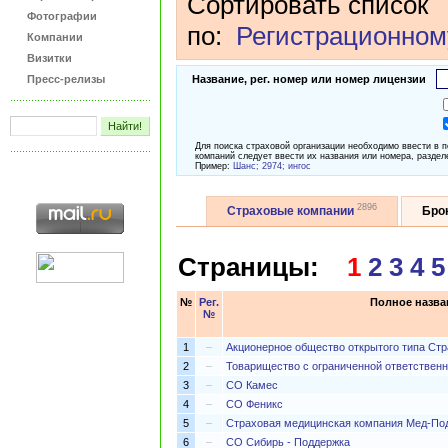
Сортировать список
Фотографии
по:
Регистрационном
Компании
Визитки
Пресс-релизы
Название, рег. номер или номер лицензии
Для поиска страховой организации необходимо ввести в 
компаний следует ввести их названия или номера, раздел
Пример:
Шанс; 2974; ингос
2896
Страховые компании
Бро
Страницы:
1
2
3
4
5
№
Рег.
Полное назва
№
1
–
Акционерное общество открытого типа Стр
2
–
Товарищество с ограниченной ответств
3
–
СО Камес
4
–
СО Феникс
5
–
Страховая медицинская компания Мед-По
6
–
СО Сибирь - Поддержка