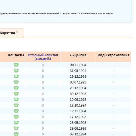
 одновременного поиска нескольких компаний следует ввести их названия или номера,
0
общества
Контакты
Уставный капитал
Лицензия
Виды страхования
(тыс.руб.)
0
30.11.1994
–
0
31.08.1994
–
0
29.12.1993
–
0
08.07.1993
–
0
29.12.1994
–
0
30.12.1993
–
0
10.09.1993
–
0
12.10.1994
–
0
17.11.1994
–
0
17.12.1993
–
0
28.05.1993
–
0
29.06.1995
–
0
09.12.1994
–