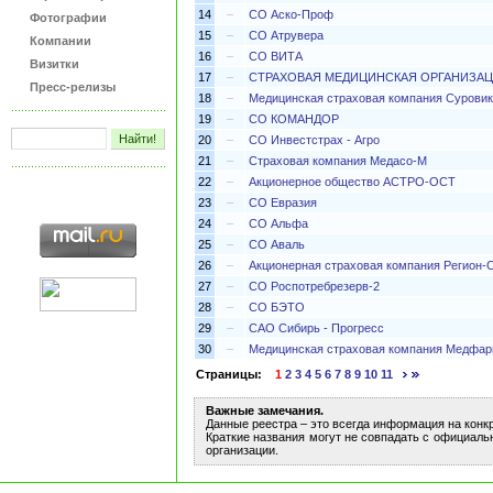
14
–
СО Аско-Проф
Фотографии
15
–
СО Атрувера
Компании
16
–
СО ВИТА
Визитки
17
–
СТРАХОВАЯ МЕДИЦИНСКАЯ ОРГАНИЗАЦ
Пресс-релизы
18
–
Медицинская страховая компания Суровик
19
–
СО КОМАНДОР
20
–
СО Инвестстрах - Агро
21
–
Страховая компания Медасо-М
22
–
Акционерное общество АСТРО-ОСТ
23
–
СО Евразия
24
–
СО Альфа
25
–
СО Аваль
26
–
Акционерная страховая компания Регион-
27
–
СО Роспотребрезерв-2
28
–
СО БЭТО
29
–
САО Сибирь - Прогресс
30
–
Медицинская страховая компания Медфа
Страницы:
1
2
3
4
5
6
7
8
9
10
11
Важные замечания.
Данные реестра – это всегда информация на конк
Краткие названия могут не совпадать с официаль
организации.