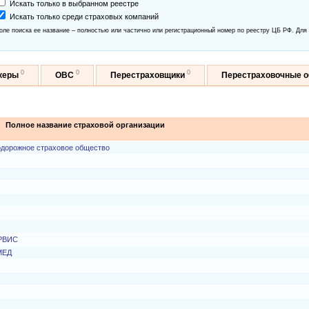
Искать только в выбранном реестре
Искать только среди страховых компаний
оле поиска ее название – полностью или частично или регистрационный номер по реестру ЦБ РФ. Для
0
0
0
керы
ОВС
Перестраховщики
Перестраховочные 
Полное название страховой организации
одорожное страховое общество
ЕРВИС
МЕД