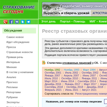
Этот день
Портал – Помощь
МИГ – Комм
Реестр страховых органи
Обсуждения
Самое новое
Реестры субъектов страхового дела получены пер
Идет обсуждение
дела, ранее аналогичные реестры размещались н
Пресса
Эти данные дополняются краткими названиями ст
Дополнительно включена возможность сортировки 
Страховые новости
Редакция портала всячески приветствует указани
Прямая речь
Интервью
Статистика
отозванных лицензий
у СК.
C июл
Мнения
Ноябрь 1992
|
Ноябрь 1993
|
Март 1994
|
Авгус
В гостях у компании
Октябрь 2001
|
Июль 2002
|
Октябрь 2002
|
Янв
Январь 2007
|
Апрель 2007
|
Июнь 2007
|
Октяб
Анализ
Июль 2010
|
Октябрь 2010
|
Январь 2011
|
Июнь
Март 2014
|
Июнь 2014
|
Сентябрь 2014
|
Январ
Прогноз
Декабрь 2016
|
Январь 2017
|
Март 2017
|
Апре
Сентябрь 2018
|
Октябрь 2018
|
Декабрь 2018
|
Реплики
Февраль 2021
|
Июнь 2021
|
Август 2021
Репортажи
Сортировать список по:
Регистрационному номер
Рубрики
Название, рег. номер или номер лицензии
Эксперты