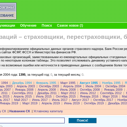
уникации
Обучение
Поиск
Самое новое (!)
заций – страховщики, перестраховщики, 
еформатированием официальных данных органов страхового надзора. Банк России рег
а сайтах ФСФР, ФССН и Министерства финансов РФ.
раховых организаций, заимствованными из ежеквартальных официальных статданных с
по некоторым колонкам таблицы. Это позволяет отслеживать динамику уставного капи
е на возможные ошибки или неточности в приведенных данных с сообщением более то
я 2004 года:
1395
,
за текущий год:
0
,
за текущий месяц:
0
.
т 1994
|
Декабрь 1994
|
Февраль 1995
|
Март 1995
|
Август 1995
|
Ноябрь 1995
|
Я
арь 2003
|
Апрель 2003
|
Октябрь 2003
|
Апрель 2004
|
Июль 2004
|
Октябрь 2004
рь 2007
|
Январь 2008
|
Апрель 2008
|
Июль 2008
|
Октябрь 2008
|
Январь 2009
|
 2011
|
Сентябрь 2011
|
Декабрь 2011
|
Март 2012
|
Июнь 2012
|
Сентябрь 2012
|
ь 2015
|
Апрель 2015
|
Июль 2015
|
Октябрь 2015
|
Январь 2016
|
Март 2016
|
Май
ль 2017
|
Май 2017
|
Июнь 2017
|
Июль 2017
|
Август 2017
|
Октябрь 2017
|
Ноябр
Январь 2019
|
Март 2019
|
Апрель 2019
|
Июнь 2019
|
Октябрь 2019
|
Декабрь 201
у СК
|
Названию СК
|
Уставному капиталу