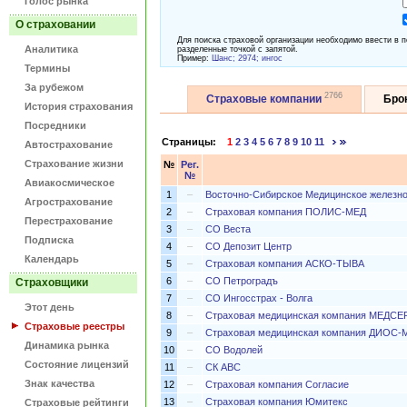
Голос рынка
О страховании
Для поиска страховой организации необходимо ввести в п
Аналитика
разделенные точкой с запятой.
Пример:
Шанс; 2974; ингос
Термины
За рубежом
2766
Страховые компании
Бро
История страхования
Посредники
Страницы:
1
2
3
4
5
6
7
8
9
10
11
Автострахование
Страхование жизни
№
Рег.
№
Авиакосмическое
1
–
Восточно-Сибирское Медицинское железн
Агрострахование
2
–
Страховая компания ПОЛИС-МЕД
Перестрахование
3
–
СО Веста
Подписка
4
–
СО Депозит Центр
Календарь
5
–
Страховая компания АСКО-ТЫВА
6
–
СО Петроградъ
Страховщики
7
–
СО Ингосстрах - Волга
Этот день
8
–
Страховая медицинская компания МЕДС
Страховые реестры
9
–
Страховая медицинская компания ДИОС-
Динамика рынка
10
–
СО Водолей
Состояние лицензий
11
–
СК АВС
Знак качества
12
–
Страховая компания Согласие
13
–
Страховая компания Юмитекс
Страховые рейтинги